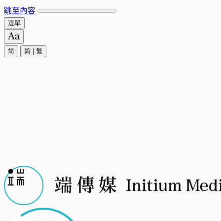
跳至內容
選單
简
简
|
繁