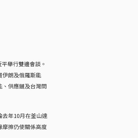
近平舉行雙邊會談。
買伊朗及俄羅斯能
能、供應鏈及台灣問
去年10月在釜山達
緣摩擦仍使關係高度