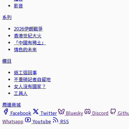
影音
系列
2026伊朗戰爭
香港世紀大火
「中國有稀土」
情色的未來
欄目
返工這回事
不重磅記者自留地
女人沒有國家？
工具人
周邊商城
Facebook
Twitter
Bluesky
Discord
Gith
Whatsapp
Youtube
RSS