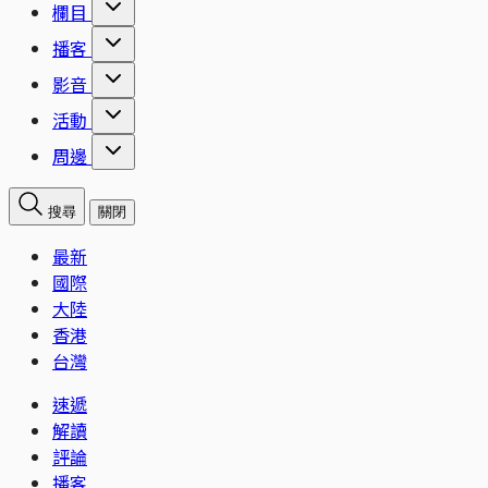
欄目
播客
影音
活動
周邊
搜尋
關閉
最新
國際
大陸
香港
台灣
速遞
解讀
評論
播客