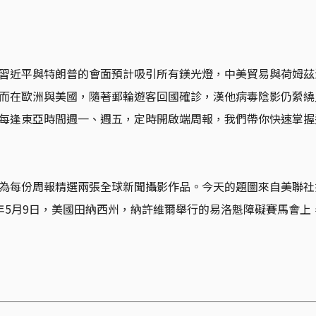
習近平與特朗普的會面預計吸引所有鎂光燈，中美貿易與荷姆茲
而在歐洲與美國，隨著郵輪遊客回國確診，漢他病毒陰影仍縈繞
每逢東亞時間週一、週五，定時開啟端周報，我們帶你快速掌握
為每份周報精選兩張全球新聞攝影作品。今天的題圖來自美聯社攝影
：2026年5月9日，美國田納西州，納許維爾舉行的易洛魁障礙賽馬會