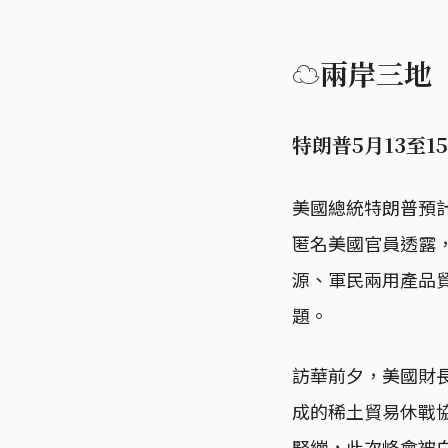
☁兩岸三地
特朗普5月13至
美國總統特朗普預計
匿名美國官員透露
源、軍民兩用產品
題。
訪華前夕，美國財
成的稀土貿易休戰
緊繃，此次峰會被