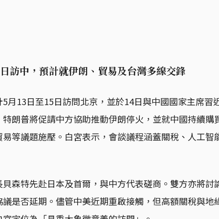
15日訪中，預計就伊朗、貿易及台灣多線交鋒
5月13日至15日訪問北京，並於14日與中國國家主席習
，特朗普將促請中方協助推動伊朗停火，並就中國持續購
貿易等議題施壓。白宮表示，會談議程涵蓋關稅、人工智
長貝森特先赴日本及首爾，與中方代表磋商。雙方亦將討論
協議是否延期。儘管中美近期重啟接觸，但高額關稅與地
白宮定位為「具重大象徵意義的訪問」。