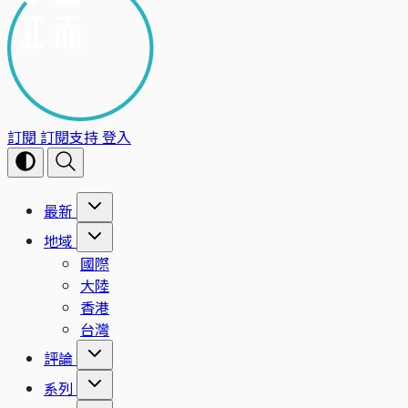
訂閱
訂閱支持
登入
最新
地域
國際
大陸
香港
台灣
評論
系列