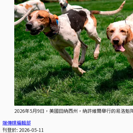
2026年5月9日，美國田納西州，納許維爾舉行的易洛魁障礙賽
端傳媒編輯部
刊登於:
2026-05-11