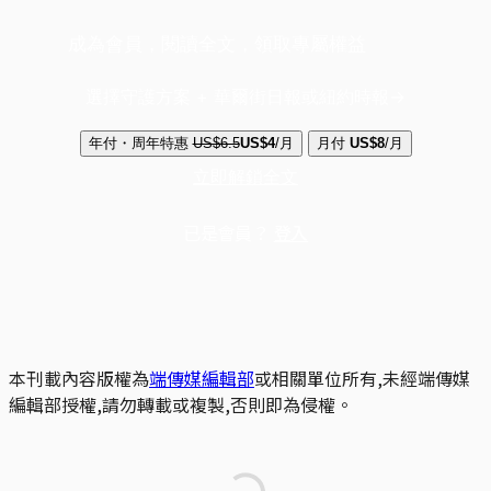
成為會員，閱讀全文，領取專屬權益
選擇守護方案 + 華爾街日報或紐約時報
年付・周年特惠
US$6.5
US$4
/月
月付
US$8
/月
立即解鎖全文
已是會員？
登入
本刊載內容版權為
端傳媒編輯部
或相關單位所有,未經端傳媒
編輯部授權,請勿轉載或複製,否則即為侵權。