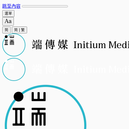
跳至內容
選單
简
简
|
繁