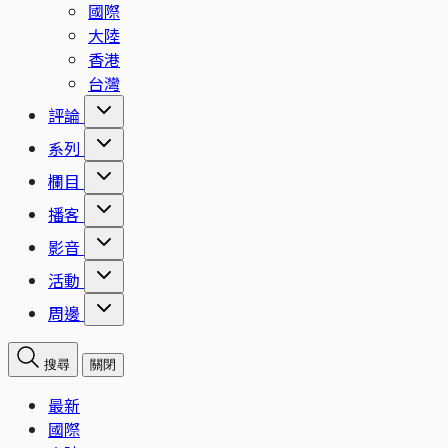
國際
大陸
香港
台灣
評論
系列
欄目
播客
影音
活動
周邊
搜尋
關閉
最新
國際