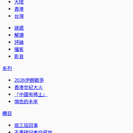
大陸
香港
台灣
速遞
解讀
評論
播客
影音
系列
2026伊朗戰爭
香港世紀大火
「中國有稀土」
情色的未來
欄目
返工這回事
不重磅記者自留地