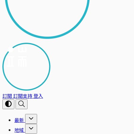
訂閱
訂閱支持
登入
最新
地域