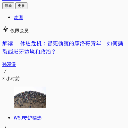
最新
更多
欧洲
仅限会员
解读｜
休达危机：冒死偷渡的摩洛哥青年，如何撕
裂西班牙边境和政治？
孙漫漫
3 小时前
WSJ守护精选