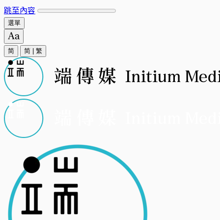
跳至內容
選單
简
简
|
繁