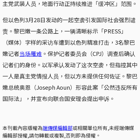
主党武装人员，地面行动正持续推进「缓冲区」范围。
但以色列3月28日发动的一起空袭引发国际社会强烈谴
责。黎巴嫩一条公路上，一辆清晰标示「PRESS」
（媒体）字样的采访车遭到以色列精准打击，3名黎巴
嫩记者
当场罹难
。保护记者委员会（CPJ）调查后确认
记者们的身份。以军承认发动了这次空袭，但指控其中
一人是真主党情报人员，但以方未提供任何佐证。黎巴
嫩总统奥恩（Joseph Aoun）形容此案「公然违反所有
国际法」，并宣布向联合国安理会提出申诉。
本刊載內容版權為
端傳媒編輯部
或相關單位所有,未經端傳媒
編輯部授權,請勿轉載或複製,否則即為侵權。