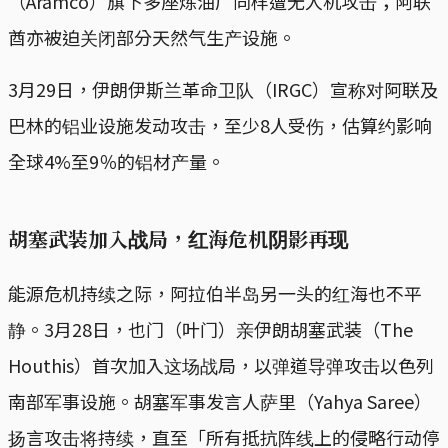
（Aramco）旗下多座炼油厂同样遭无人机攻击；阿联
酋亦被迫关闭部分天然气生产设施。
3月29日，伊朗伊斯兰革命卫队（IRGC）宣称对阿联及
巴林的铝业设施发动攻击，至少8人受伤，估算约影响
全球4%至9％的铝材产量。
胡塞武装加入战局，红海危机阴影再现
能源危机持续之际，阿拉伯半岛另一头的红海也不平
静。3月28日，也门（叶门）亲伊朗胡塞武装（The
Houthis）首次加入这场战局，以弹道导弹攻击以色列
南部军事设施。胡塞军事发言人萨里（Yahya Saree）
扬言攻击将持续，直至「所有抵抗阵线上的侵略行动停