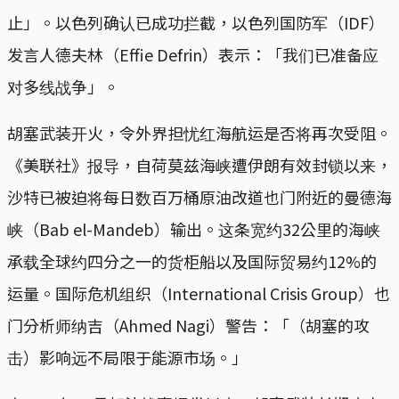
止」。以色列确认已成功拦截，以色列国防军（IDF）
发言人德夫林（Effie Defrin）表示：「我们已准备应
对多线战争」。
胡塞武装开火，令外界担忧红海航运是否将再次受阻。
《美联社》报导，自荷莫兹海峡遭伊朗有效封锁以来，
沙特已被迫将每日数百万桶原油改道也门附近的曼德海
峡（Bab el-Mandeb）输出。这条宽约32公里的海峡
承载全球约四分之一的货柜船以及国际贸易约12%的
运量。国际危机组织（International Crisis Group）也
门分析师纳吉（Ahmed Nagi）警告：「（胡塞的攻
击）影响远不局限于能源市场。」