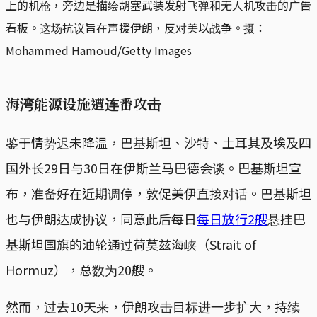
上的机枪，旁边是描绘胡塞武装发射飞弹和无人机攻击的广告
看板。这场抗议旨在声援伊朗，反对美以战争。摄：
Mohammed Hamoud/Getty Images
海湾能源设施遭连番攻击
鉴于情势迟未降温，巴基斯坦、沙特、土耳其及埃及四
国外长29日与30日在伊斯兰马巴德会谈。巴基斯坦宣
布，准备好在近期调停，敦促美伊直接对话。巴基斯坦
也与伊朗达成协议，同意此后每日
每日放行2艘
悬挂巴
基斯坦国旗的油轮通过荷莫兹海峡（Strait of
Hormuz），总数为20艘。
然而，过去10天来，伊朗攻击目标进一步扩大，持续