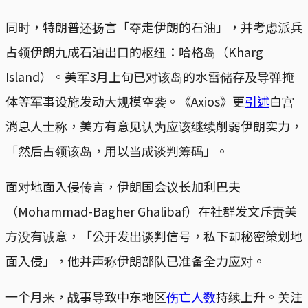
同时，特朗普还扬言「夺走伊朗的石油」，并考虑派兵
占领伊朗九成石油出口的枢纽：哈格岛（Kharg
Island）。美军3月上旬已对该岛的水雷储存及导弹掩
体等军事设施发动大规模空袭。《Axios》更
引述
白宫
消息人士称，美方有意见认为应该继续削弱伊朗实力，
「然后占领该岛，用以当成谈判筹码」。
面对地面入侵传言，伊朗国会议长加利巴夫
（Mohammad-Bagher Ghalibaf）在社群发文斥责美
方没有诚意，「公开发出谈判信号，私下却秘密策划地
面入侵」，他并声称伊朗部队已准备全力应对。
一个月来，战事导致中东地区
伤亡人数
持续上升。关注