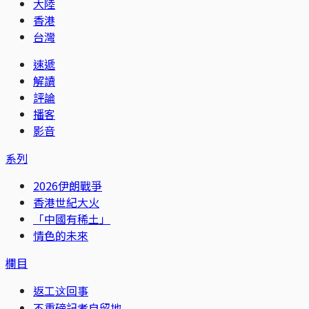
大陸
香港
台灣
速遞
解讀
評論
播客
影音
系列
2026伊朗戰爭
香港世紀大火
「中國有稀土」
情色的未來
欄目
返工这回事
不重磅記者自留地