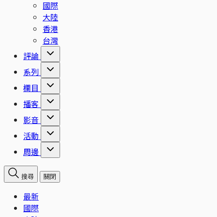
國際
大陸
香港
台灣
評論
系列
欄目
播客
影音
活動
周邊
搜尋
關閉
最新
國際