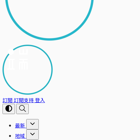
訂閱
訂閱支持
登入
最新
地域