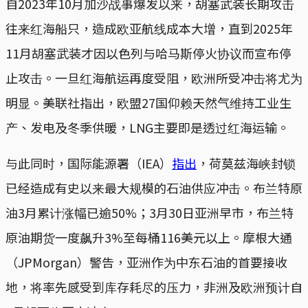
自2023年10月加沙战事爆发以来，胡塞武装长期攻击
往来红海船只，造成欧亚航线成本大增，直到2025年
11月胡塞武装才因以色列与哈马斯停火协议而宣布停
止攻击。一旦红海航运再度受阻，欧洲所受冲击将尤为
明显。美联社指出，欧盟27国仰赖天然气维持工业生
产、发电及冬季供暖，LNG主要即是透过红海运输。
与此同时，国际能源署（IEA）
指出
，荷莫兹海峡封锁
已经造成有史以来最大规模的石油供应冲击。布兰特原
油3月累计涨幅已逾50%；3月30日亚洲早市，布兰特
原油期货一度飙升3%至每桶116美元以上。摩根大通
（JPMorgan）警告，亚洲作为中东石油的首要接收
地，将率先感受到库存耗尽的压力，非洲及欧洲预计自