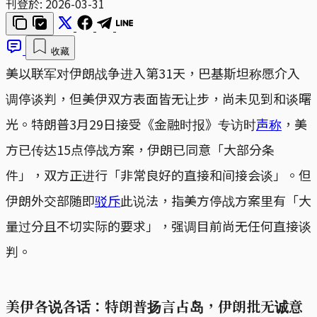
刊登於:
2026-03-31
收藏
美以联军对伊朗战争进入第31天，巴基斯坦称愿介入
调停谈判，但美伊双方表面皆无让步，尚未见到和谈曙
光。特朗普3月29日接受《金融时报》专访时
声称
，美
方已传达15点停战方案，伊朗已同意「大部分条
件」，双方正进行「非常良好的直接和间接会谈」。但
伊朗外交部随即
驳斥
此说法，指美方停战方案里有「大
量过分且不切实际的要求」，强调目前尚无任何直接谈
判。
美伊各说各话：特朗普扬言占岛，伊朗批无诚意