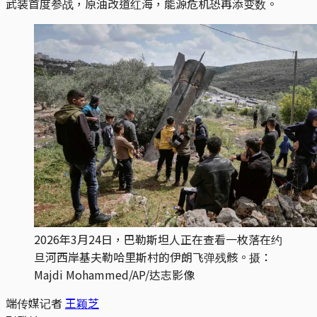
武装首度参战，原油改道红海，能源危机恐再添变数。
2026年3月24日，巴勒斯坦人正在查看一枚落在约
旦河西岸基夫勒哈里斯村的伊朗飞弹残骸。摄：
Majdi Mohammed/AP/达志影像
端传媒记者
王颖芝