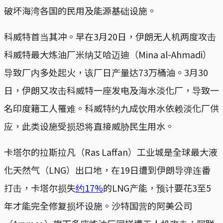
破坏海湾各国的民用及能源基础设施。
科威特首当其冲。早在3月20日，伊朗无人机两度攻击
科威特最大炼油厂米纳艾哈迈迪（Mina al-Ahmadi）
导致厂内多处起火，该厂日产量达73万桶油。3月30
日，伊朗又攻击科威特一座发电及海水淡化厂，导致一
名印度籍工人罹难。科威特约九成饮用水依赖淡化厂供
应，此类设施受损恐将直接威胁民生用水。
卡塔尔的拉斯拉凡（Ras Laffan）工业城是全球最大液
化天然气（LNG）出口地，在19日遭到伊朗导弹连番
打击，卡塔尔损失
约17%
的LNG产能，预计要花3至5
年才能完全修复损坏设施。沙特国营的阿美公司