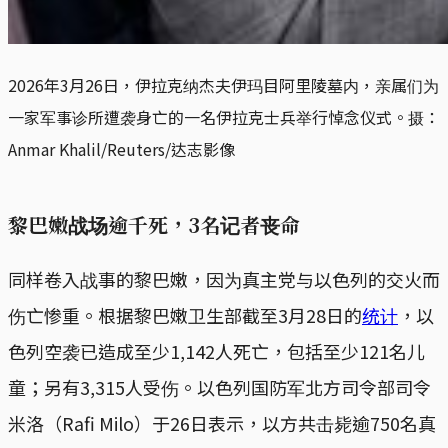
2026年3月26日，伊拉克纳杰夫伊玛目阿里陵墓内，亲属们为
一家军事诊所遭袭身亡的一名伊拉克士兵举行悼念仪式。摄：
Anmar Khalil/Reuters/达志影像
黎巴嫩战场逾千死，3名记者丧命
同样卷入战事的黎巴嫩，因为真主党与以色列的交火而
伤亡惨重。根据黎巴嫩卫生部截至3月28日的
统计
，以
色列空袭已造成至少1,142人死亡，包括至少121名儿
童；另有3,315人受伤。以色列国防军北方司令部司令
米洛（Rafi Milo）于26日表示，以方共击毙逾750名真