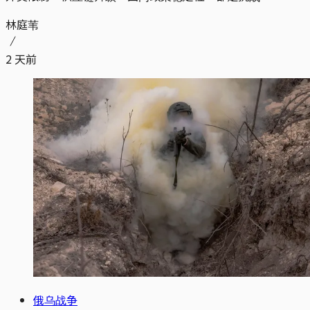
林庭苇
2 天前
俄乌战争