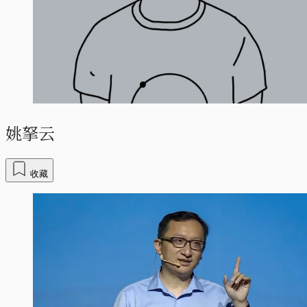
姚拏云
收藏