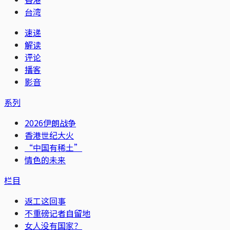
台湾
速递
解读
评论
播客
影音
系列
2026伊朗战争
香港世纪大火
“中国有稀土”
情色的未来
栏目
返工这回事
不重磅记者自留地
女人没有国家？