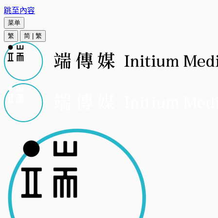
跳至內容
菜单
繁
简
|
繁