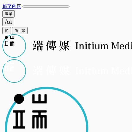
跳至內容
選單
简
简
|
繁