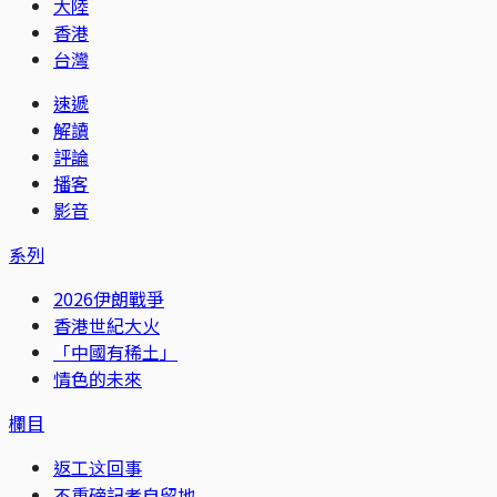
大陸
香港
台灣
速遞
解讀
評論
播客
影音
系列
2026伊朗戰爭
香港世紀大火
「中國有稀土」
情色的未來
欄目
返工这回事
不重磅記者自留地