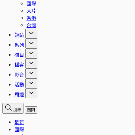
國際
大陸
香港
台灣
評論
系列
欄目
播客
影音
活動
周邊
搜尋
關閉
最新
國際