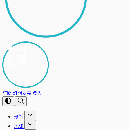
訂閱
訂閱支持
登入
最新
地域