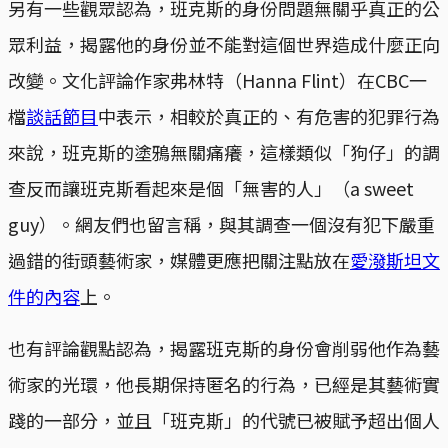
另有一些觀眾認為，班克斯的身份問題無關乎真正的公
眾利益，揭露他的身份並不能對這個世界造成什麼正向
改變。文化評論作家弗林特（Hanna Flint）在CBC一
檔
談話節目
中表示，相較於真正的、有危害的犯罪行為
來說，班克斯的塗鴉無關痛癢，這樣類似「狗仔」的調
查反而讓班克斯看起來是個「無害的人」（a sweet
guy）。網友們也留言稱，與其調查一個沒有犯下嚴重
過錯的街頭藝術家，媒體更應把關注點放在
愛潑斯坦文
件的內容
上。
也有評論觀點認為，揭露班克斯的身份會削弱他作為藝
術家的光環，他長期保持匿名的行為，已經是其藝術實
踐的一部分，並且「班克斯」的代號已被賦予超出個人