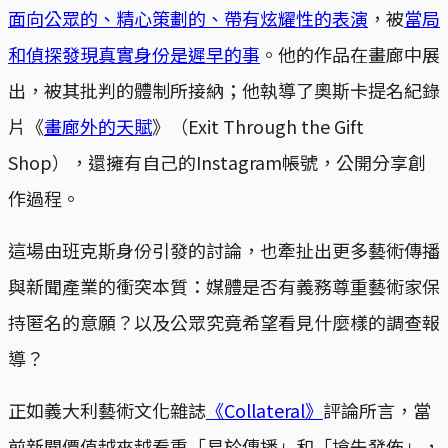
面向公眾的、精心策劃的、帶有炫耀性的表演
，被
當局
和偵探發現真實身份是遲早的事
。他的作品在畫廊中展
出，被其批判的體制所接納；他執導了奧斯卡提名紀錄
片《
畫廊外的天賦
》（Exit Through the Gift
Shop），還擁有自己的Instagram帳號，公開分享創
作過程。
這場由班克斯身份引發的討論，也牽扯出更多藝術傳播
與新聞產業的衝突本質：媒體是否有義務尊重藝術家保
持匿名的意願？以及公眾究竟希望看見什麼樣的調查報
導？
正如義大利藝術文化雜誌
《Collateral》
評論所言，當
前新聞價值越來越看重「易於傳播」和「搶先發佈」，