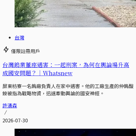
台灣
僅限註冊用戶
台灣鎢業董座遇害：一起刑案，為何在輿論場升高
成國安問題？｜Whatsnew
屏東枋寮一名鎢廠負責人在家中遇害。他的工廠生產的仲鎢酸
銨被指為戰略物資，迅速牽動輿論的國安神經。
許湧森
2026-07-30