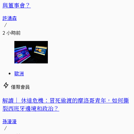
與董事會？
許湧森
2 小時前
歐洲
僅限會員
解讀｜
休達危機：冒死偷渡的摩洛哥青年，如何撕
裂西班牙邊境和政治？
孫漫漫