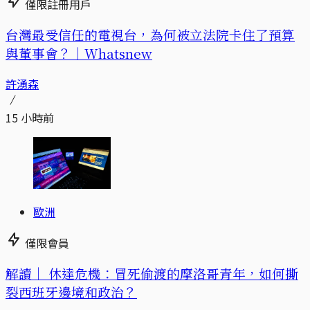
僅限註冊用戶
台灣最受信任的電視台，為何被立法院卡住了預算
與董事會？｜Whatsnew
許湧森
15 小時前
歐洲
僅限會員
解讀｜
休達危機：冒死偷渡的摩洛哥青年，如何撕
裂西班牙邊境和政治？