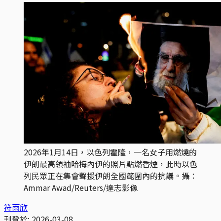
2026年1月14日，以色列霍隆，一名女子用燃燒的
伊朗最高領袖哈梅內伊的照片點燃香煙，此時以色
列民眾正在集會聲援伊朗全國範圍內的抗議。攝：
Ammar Awad/Reuters/達志影像
符雨欣
刊登於:
2026-03-08