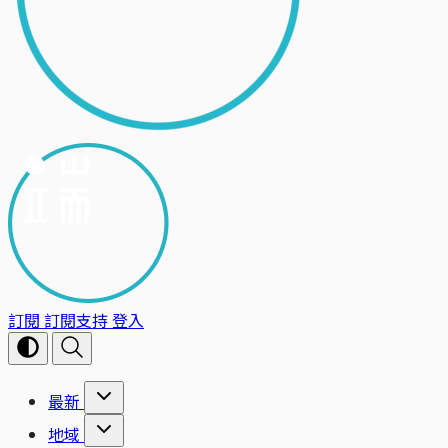
訂閱
訂閱支持
登入
最新
地域