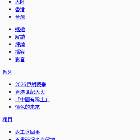
大陸
香港
台灣
速遞
解讀
評論
播客
影音
系列
2026伊朗戰爭
香港世紀大火
「中國有稀土」
情色的未來
欄目
返工这回事
不重磅記者自留地