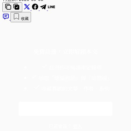
收藏
免費註冊，立即解鎖本文
註冊即可暢讀限定報導
領取「總編周記」與「端週報」
收藏喜歡的文章、作者、系列
免費註冊
已是會員？
登入