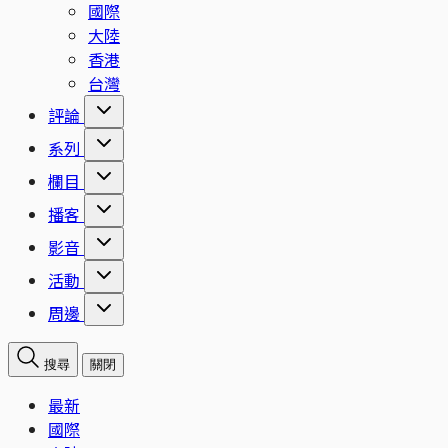
國際
大陸
香港
台灣
評論
系列
欄目
播客
影音
活動
周邊
搜尋
關閉
最新
國際