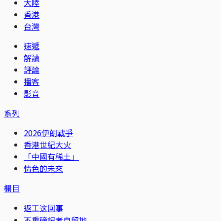
大陸
香港
台灣
速遞
解讀
評論
播客
影音
系列
2026伊朗戰爭
香港世紀大火
「中國有稀土」
情色的未來
欄目
返工这回事
不重磅記者自留地