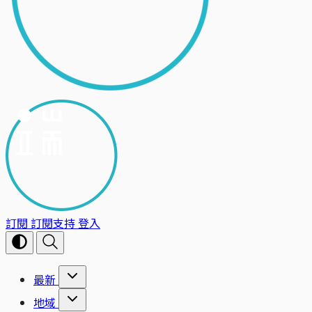
訂閱
訂閱支持
登入
最新
地域