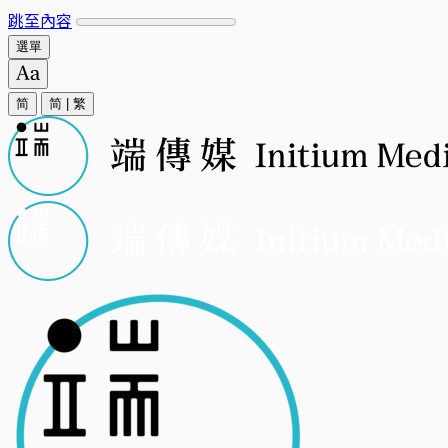
跳至內容
選單
简
简
|
繁