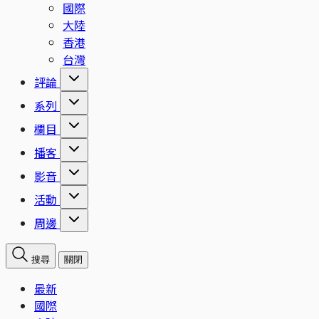
國際
大陸
香港
台灣
評論
系列
欄目
播客
影音
活動
周邊
搜尋
關閉
最新
國際