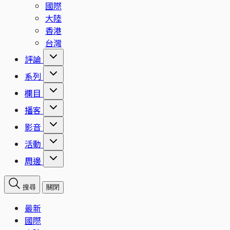
國際
大陸
香港
台灣
評論
系列
欄目
播客
影音
活動
周邊
搜尋
關閉
最新
國際