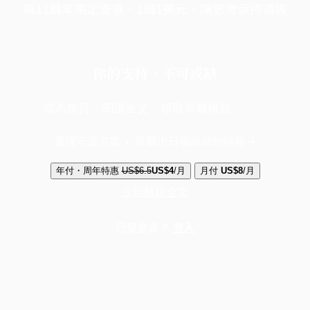
端11周年限定優惠，1周1美元，讓思考保持清爽
你的支持，不可或缺
成為會員，閱讀全文，領取專屬權益
選擇守護方案 + 華爾街日報或紐約時報
年付・周年特惠
US$6.5
US$4
/月
月付
US$8
/月
立即解鎖全文
已是會員？
登入