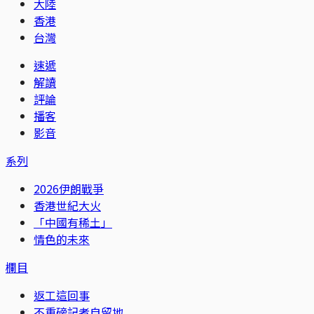
大陸
香港
台灣
速遞
解讀
評論
播客
影音
系列
2026伊朗戰爭
香港世紀大火
「中國有稀土」
情色的未來
欄目
返工這回事
不重磅記者自留地