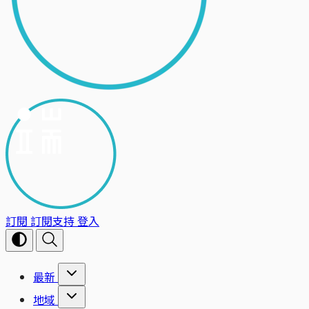
訂閱
訂閱支持
登入
最新
地域