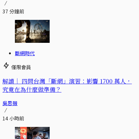
37 分鐘前
斷網時代
僅限會員
解讀｜
四問台灣「斷網」演習：影響 1700 萬人，
究竟在為什麼做準備？
吳思薇
14 小時前