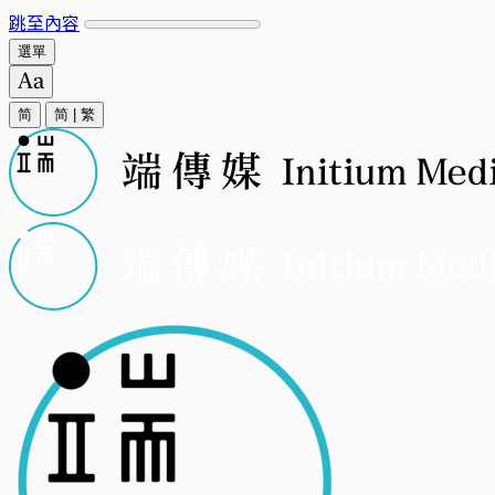
跳至內容
選單
简
简
|
繁