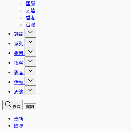
國際
大陸
香港
台灣
評論
系列
欄目
播客
影音
活動
周邊
搜尋
關閉
最新
國際