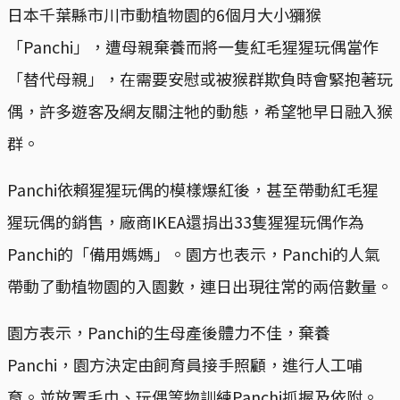
日本千葉縣市川市動植物園的6個月大小獼猴
「Panchi」，遭母親棄養而將一隻紅毛猩猩玩偶當作
「替代母親」，在需要安慰或被猴群欺負時會緊抱著玩
偶，許多遊客及網友關注牠的動態，希望牠早日融入猴
群。
Panchi依賴猩猩玩偶的模樣爆紅後，甚至帶動紅毛猩
猩玩偶的銷售，廠商IKEA還捐出33隻猩猩玩偶作為
Panchi的「備用媽媽」。園方也表示，Panchi的人氣
帶動了動植物園的入園數，連日出現往常的兩倍數量。
園方表示，Panchi的生母產後體力不佳，棄養
Panchi，園方決定由飼育員接手照顧，進行人工哺
育。並放置毛巾、玩偶等物訓練Panchi抓握及依附。