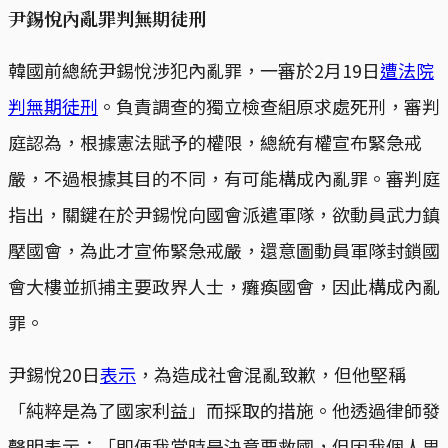
尹錫悅內亂罪判無期徒刑
韓國前總統尹錫悅涉犯內亂罪，一審於2月19日
遭法院
判無期徒刑
。負責調查的獨立檢查組原求處死刑，審判
庭認為，根據憲法賦予的權限，總統有權宣布緊急戒
嚴，不過根據其目的不同，有可能構成內亂罪。審判庭
指出，關鍵在於尹錫悅向國會派遣軍隊，欲動員武力鎮
壓國會，為此才宣佈緊急戒嚴，還意圖動員軍隊封鎖國
會大樓並抓捕主要政界人士，癱瘓國會，因此構成內亂
罪。
尹錫悅20日
表示
，為造成社會混亂致歉，但他堅稱
「純粹是為了國家利益」而採取的措施。他透過律師發
聲明表示：「即便我當時是決意要救國，但因我個人思