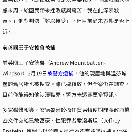
慮未周，給國民帶來挫敗感與痛苦，我在此深表歉
意。」他對判決「難以接受」，但目前尚未表態是否上
訴。
前英國王子安德魯被捕
前英國王子安德魯（Andrew Mountbatten-
Windsor）2月19日
被警方逮捕
，他的現居地與溫莎城
堡的舊居所也被搜索。雖已遭釋放，但全案仍在調查，
目前僅能得知他涉瀆職罪，警方未透露更多資訊。
多家媒體報導，安德魯涉於擔任貿易特使期間將政府機
密文件交給已故富豪、性犯罪者愛潑斯坦（Jeffrey
Epstein）遭警方以公職人員行為不當罪嫌逮捕。他在