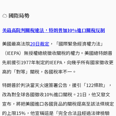
☁ 國際局勢
美最高院判關稅違法，特朗普加10%進口關稅反制
美國最高法院
20日裁定
，「國際緊急經濟權力法」
（IEEPA）無授權總統徵收關稅的權力。美國總特朗普
先前援引1977年制定的IEEPA，向幾乎所有國家徵收更
高的「對等」關稅，各國稅率不一。
特朗普於判決當天火速簽署公告，援引「122條款」，
改為對全球各國徵收10%進口關稅。21日，他又發文
宣布，將把美國進口各國貨品的關稅提高至該法條規定
的上限15%，他宣稱這是「完全合法且經過法律檢驗