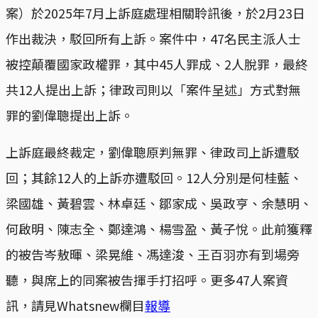
案）於2025年7月上訴庭處理相關聆訊後，於2月23日
作出裁決，駁回所有上訴。案件中，47名民主派人士
被控顛覆國家政權罪，其中45人罪成、2人脫罪，最終
共12人提出上訴；律政司則以「案件呈述」方式對無
罪的劉偉聰提出上訴。
上訴庭最終裁定，劉偉聰原判無罪、律政司上訴遭駁
回；其餘12人的上訴亦遭駁回。12人分別是何桂藍、
梁國雄、黃碧雲、林卓廷、鄒家成、吳政亨、余慧明、
何啟明、陳志全、鄭達鴻、楊雪盈、黃子悅。此前獲釋
的被告岑敖暉、梁晃維、馮達浚、王百羽亦有到場旁
聽，與席上的同案被告揮手打招呼。更多47人案資
訊，請見Whatsnew欄目
報導