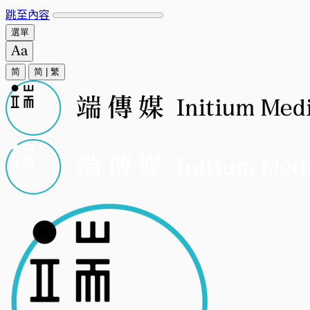
跳至內容
選單
简
简
|
繁