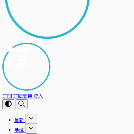
訂閱
訂閱支持
登入
最新
地域