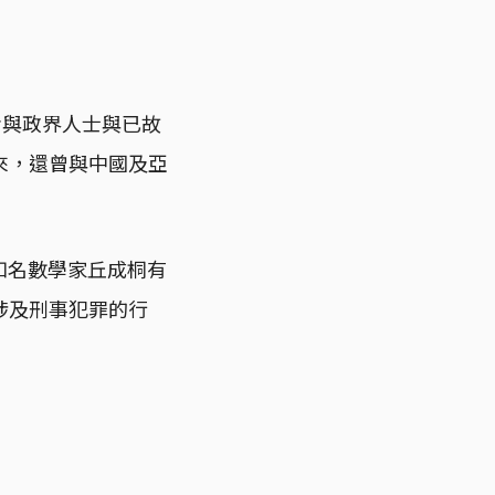
者與政界人士與已故
來，還曾與中國及亞
與知名數學家丘成桐有
涉及刑事犯罪的行