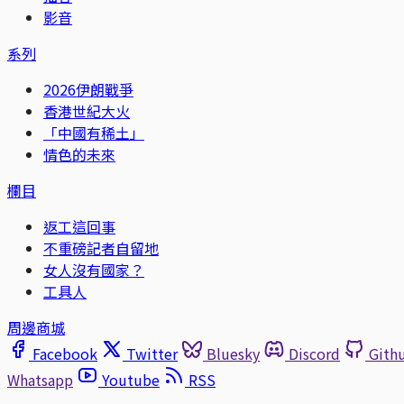
影音
系列
2026伊朗戰爭
香港世紀大火
「中國有稀土」
情色的未來
欄目
返工這回事
不重磅記者自留地
女人沒有國家？
工具人
周邊商城
Facebook
Twitter
Bluesky
Discord
Gith
Whatsapp
Youtube
RSS