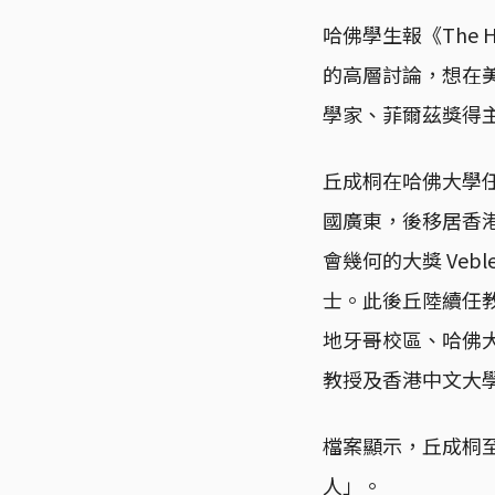
哈佛學生報《The Har
的高層討論，想在
學家、菲爾茲獎得主丘成
丘成桐在哈佛大學任
國廣東，後移居香港
會幾何的大獎 Veb
士。此後丘陸續任
地牙哥校區、哈佛
教授及香港中文大
檔案顯示，丘成桐
人」。