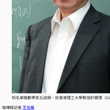
知名華裔數學家丘成桐、前香港理工大學教授於積理（Gino Yu）。圖：The 
端傳媒記者
王怡蓁