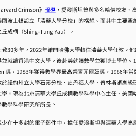
vard Crimson》
報導
，愛潑斯坦曾與多名哈佛校友、
美國波士頓設立「清華大學分校」的構想。而其中主要牽
桐（Shing-Tung Yau）。
教30多年，2022年離開哈佛大學轉往清華大學任教。他於
並就讀香港中文大學。後赴美就讀數學並獲博士學位。1
len 獎，1983年獲得數學界最高榮譽菲爾茲獎，1986
教於紐約州立大學石溪分校、史丹福大學、普林斯頓高級
大學。現為北京清華大學丘成桐數學科學中心主任、美國
學數學科學研究所所長。
至少在十多封的電子郵件中，擔任愛潑斯坦與清華大學高