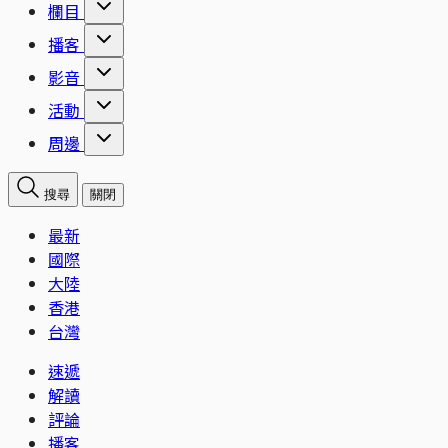
欄目
播客
影音
活動
周邊
搜尋
關閉
最新
國際
大陸
香港
台灣
速遞
解讀
評論
播客