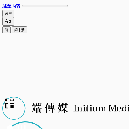
跳至內容
選單
简
简
|
繁