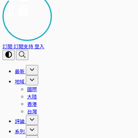
訂閱
訂閱支持
登入
最新
地域
國際
大陸
香港
台灣
評論
系列