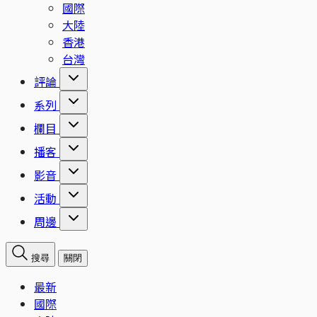
國際
大陸
香港
台灣
評論
系列
欄目
播客
影音
活動
周邊
搜尋
關閉
最新
國際