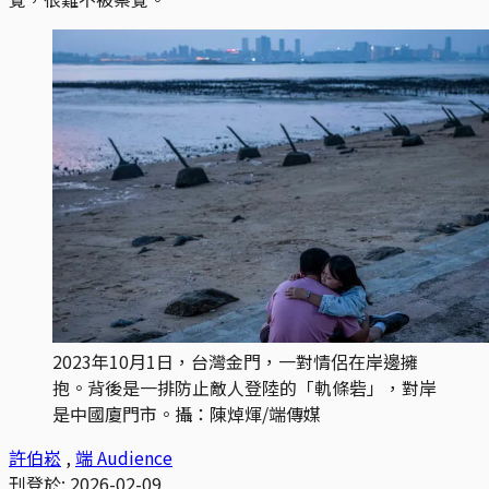
2023年10月1日，台灣金門，一對情侶在岸邊擁
抱。背後是一排防止敵人登陸的「軌條砦」，對岸
是中國廈門市。攝：陳焯煇/端傳媒
許伯崧
,
端 Audience
刊登於:
2026-02-09