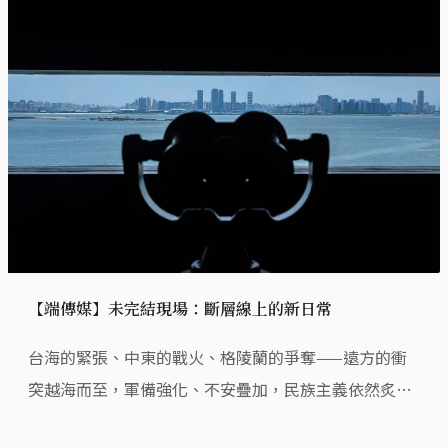
【端傳媒】未完結現場：斷層線上的新日常
台海的緊張、中東的戰火、格陵蘭的爭奪——遠方的衝
突越海而至，軍備強化、不安疊加，民族主義依然炙
熱；世界秩序，進入重組時間。