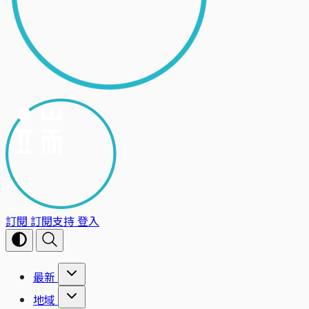
訂閱
訂閱支持
登入
最新
地域