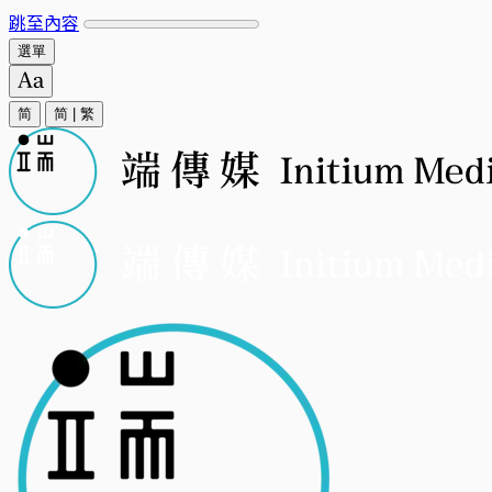
跳至內容
選單
简
简
|
繁