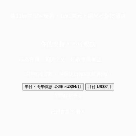
端11周年限定優惠，1周1美元，讓思考保持清爽
你的支持，不可或缺
成為會員，閱讀全文，領取專屬權益
選擇守護方案 + 華爾街日報或紐約時報
年付・周年特惠
US$6.5
US$4
/月
月付
US$8
/月
立即解鎖全文
已是會員？
登入