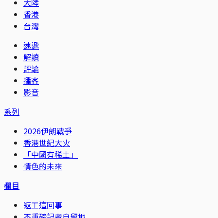
大陸
香港
台灣
速遞
解讀
評論
播客
影音
系列
2026伊朗戰爭
香港世紀大火
「中國有稀土」
情色的未來
欄目
返工這回事
不重磅記者自留地