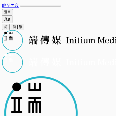
跳至內容
選單
简
简
|
繁