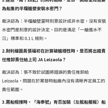
為船隻的半檔艙壁安裝水密門？
裁決認為：半檔艙壁當時刻意設計成非水密，沒有安裝
水密門是刻意的設計決定，目的是滿足「一艙進水不
沉」標準和 0.1 L 規則。
2.財利繪圖員張福初在計算破艙穩性時，是否將出錯責
任推卸責任給上司 JA Leizaola？
裁決認為：張不致於試圖將錯誤的責任推卸給
Leizaola，問題在於案發時船廠內沒有清晰界定員工的
責任範圍。
3.兩船相撞時，「海泰號」有否加裝（左舷船艏板）船