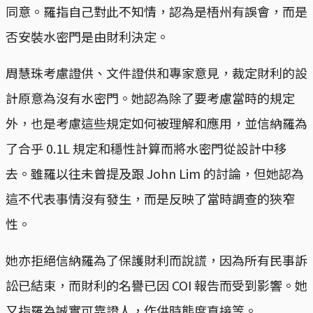
同意。羅指自己對此不知情，認為是梧州有誤會，而是
否安裝水密門是由財利決定。
周慧珠考慮證供、文件證供和專家意見，裁定財利的設
計原意為沒有水密門。她認為除了要考慮當時的規定
外，也是考慮這些規定如何被理解和應用，並信納羅為
了合乎 0.1L 規定和穩性計算而將水密門從設計中移
去。雖羅以往未曾提及跟 John Lim 的討論，但她認為
這不代表事情沒有發生，而是反映了當時調查的狹窄
性。
她亦拒絕信納羅為了保護財利而說謊，因為所有民事訴
訟已結束，而財利的名譽已因 COI 報告而受到影響。她
又指羅為誠實可靠證人，作供時態度直接等。