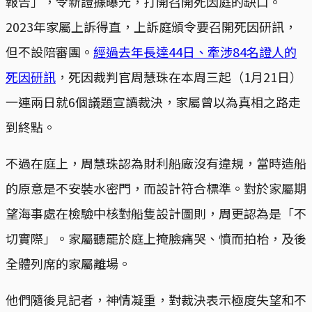
報告」，令新證據曝光，打開召開死因庭的缺口。
2023年家屬上訴得直，上訴庭頒令要召開死因研訊，
但不設陪審團。
經過去年長達44日、牽涉84名證人的
死因研訊
，死因裁判官周慧珠在本周三起（1月21日）
一連兩日就6個議題宣讀裁決，家屬曾以為真相之路走
到終點。
不過在庭上，周慧珠認為財利船廠沒有違規，當時造船
的原意是不安裝水密門，而設計符合標準。對於家屬期
望海事處在檢驗中核對船隻設計圖則，周更認為是「不
切實際」。家屬聽罷於庭上掩臉痛哭、憤而拍枱，及後
全體列席的家屬離場。
他們隨後見記者，神情凝重，對裁決表示極度失望和不