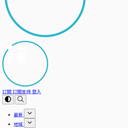
訂閱
訂閱支持
登入
最新
地域