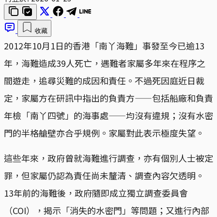
收藏
2012年10月1日的香港「南丫海難」事發至今已逾13
年，海難造成39人死亡，遇難者家屬多年來在程序之
間遊走，追尋災難的成因和責任。不過死因庭近日裁
定，家屬方在研訊中指出的負責方——包括船廠和負責
年檢「南丫四號」的海事處——均沒有違規；沒有水密
門的半格艙壁亦合乎規例。家屬對此表示極度失望。
這些年來，政府曾就海難進行調查，亦有個別人士被定
罪，但家屬仍認為責任尚未釐清、調查內容欠透明。
13年前的海難後，政府隨即成立獨立調查委員會
（COI），揭示「消失的水密門」等問題；又進行內部