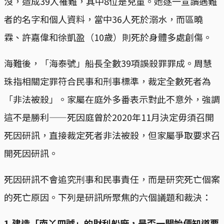
沒，造成39人罹難，其中8位是兒童。她逐一宣讀遇難
者的名字和個人資料，當中36人死於溺水，而區曉
霖、許嘉偉和徐凱盈（10歲）則死於身體多處創傷。
海難後，「海泰號」船長全數39項誤殺罪罪成。周慧
珠指相關定罪符合民事和刑事標準，裁定全數死者為
「非法被殺」。家屬在庭外多番表示對此不意外，強調
這不是勝利——死因庭曾於2020年11月決定毋須召開
死因研訊，直接裁定死者非法被殺，但家屬爭取要求召
開死因研訊。
死因研訊不會追究刑事和民事責任，而是研究死亡個案
的死亡原因。下列是研訊所聚焦的六個議題和裁決：
1.建造「南丫四號」的財利船廠，是否一開始便知道要