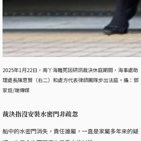
2025年1月22日，南丫海難死因研訊裁決休庭期間，海事處助
理處長陳思賢（右二）和處方代表律師團隊步出法庭。攝：鄧
家烜/端傳媒
裁決指沒安裝水密門非疏忽
船中的水密門消失，責任誰屬，一直是家屬多年來的疑