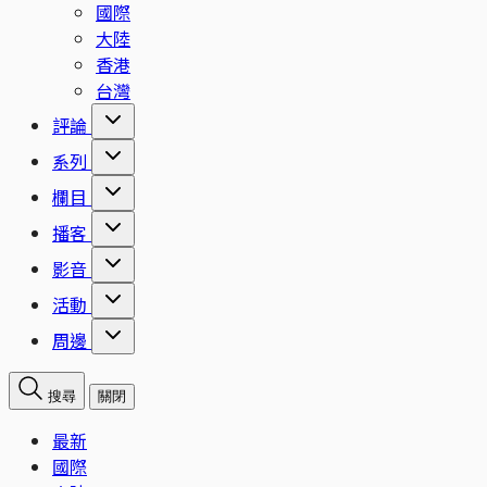
國際
大陸
香港
台灣
評論
系列
欄目
播客
影音
活動
周邊
搜尋
關閉
最新
國際