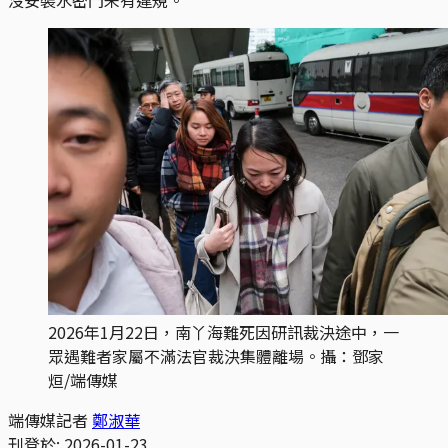
2026年1月22日，南丫海難死因研訊裁決途中，一
眾遇難者家屬不滿法官裁決集體離場。攝：鄧家
烜/端傳媒
端傳媒記者
鄭淑華
刊登於:
2026-01-23