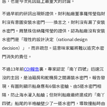
惑，也是今次死因庭上最重大的討論。
不過早前的研訊出現新證供，財利船廠董事羅愕瑩指財
利沒有意圖安裝水密門——換言之，財利沒有漏了安裝
水密門。周慧珠信納羅愕瑩的證供，認為船廠沒有安裝
水密門是「理性的設計決定（rational design
decision）」，而非疏忽。這意味家屬將難以追究水密
門消失的責任。
不過13年前
COI報告
裏，專家認定「南丫四號」迅速沉
沒的主因，是油箱房和舵機房之間漏裝水密門。報告發
現，有圖則顯示船身應有6個水密艙、由5道水密門相
隔，防止海水灌入船艙；但財利船廠最終建成的「南丫
四號」船尾的半格艙壁少了一道水密門，導致撞船時由