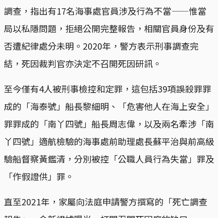
調查，指出有17名海事處官員涉及行為不當——惟當
局以私隱問題，拒絕公開完整報告，相關官員身份及有
否遭紀律處分未明。2020年，警方表示刑事調查完
結，死因裁判官亦決定不召開死因研訊。
至今僅有4人被刑事檢控和定罪，這包括39項誤殺罪罪
成的「海泰號」船長黎細明、「危害他人在海上安全」
罪罪成的「南丫四號」船長周志偉，以及兩名牽涉「南
丫四號」適航檢驗的海事處前助理處長蘇平治與前高級
驗船督察黃鑑清，分別被控「公職人員行為失當」罪及
「作假證供」罪。
直至2021年，家屬向法庭申請警方撰寫的「死亡調查