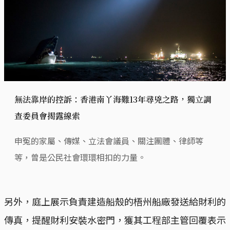
無法靠岸的控訴：香港南丫海難13年尋兇之路，獨立調
查委員會揭露線索
申冤的家屬、傳媒、立法會議員、關注團體、律師等
等，曾是公民社會環環相扣的力量。
另外，庭上展示負責建造船殼的梧州船廠發送給財利的
傳真，提醒財利安裝水密門，獲其工程部主管回覆表示