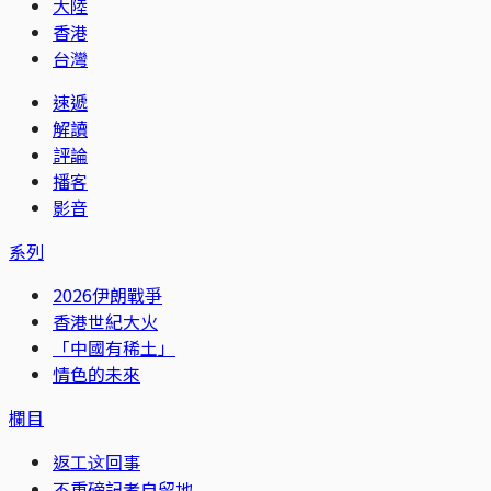
大陸
香港
台灣
速遞
解讀
評論
播客
影音
系列
2026伊朗戰爭
香港世紀大火
「中國有稀土」
情色的未來
欄目
返工这回事
不重磅記者自留地