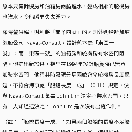
原本只有輪機房和油箱房兩艙進水，變成相鄰的舵機房
也進水，令船瞬間失去浮力。
羅愕瑩供稱，財利將「南丫四號」的圖則外判給新加坡
造船公司 Naval-Consult，設計藍本是「東區一
號」，而「東區一號」的油箱房和舵機房有水密門阻
隔。他提出新證供，指早在1994年設計船隻時已無意
加裝水密門。他稱其時發現分隔兩艙會令舵機房長度過
短，不符合海事處「船總長度一成」（0.1L）規定，便
與 Naval-Consult 董事 John Lim 決定不裝水密門，只
有二人知道這決定。John Lim 是次沒有出庭作供。
（註：「船總長度一成」：如果兩個船艙的長度不足船
總長度一成，在計算破艙穩性時只能當一個船艙計