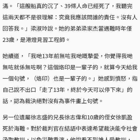
滿。「這艘船真的沉了、39條人命已經死了，我聽完
這兩天都不是很理解：究竟我應該問誰的責任。沒有人
回答我。」梁淑玲說。她的弟弟梁家杰當遇難時年僅
23歲，是港燈見習工程師。
她續道，「我哋13年前無咗我哋嘅摯愛，你覺得我哋
無咗就係無咗啊？這個烙印是一輩子的，就算今天給我
一個句號，（烙印）也是一輩子的。」她感到憤怒，指
自己說不出口「走了13年，終於今天可以停下來」的
話，認為裁決絕對沒有為事件畫上句號。
另一位遺屬徐志盛的兄長徐志偉和10歲的侄女徐凱盈
死於海難。對於裁判官在結語中表達希望裁決能令社會
汲取教訓，以免災難重演，他說看不到誰人受教訓，