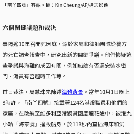
「南丫四號」客船。攝：Kin Cheung/AP/達志影像
六個關鍵議題和裁決
事隔逾10年召開死因庭，源於家屬和律師團隊從警方
的死亡調查報告中，研究出新的關鍵爭議。他們懷疑這
些爭議與海難的成因有關，例如船艙有否漏安裝水密
門、海員有否超時工作等。
首日裁決，周慧珠先陳述
海難背景
。當年10月1日晚上
8時許，「南丫四號」接載著124名港燈職員和他們的
家屬，在啟航至維多利亞港觀賞國慶煙花途中，被港九
小輪「海泰號」撞毁船身，於118秒內直插海床和沉