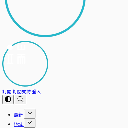
訂閱
訂閱支持
登入
最新
地域