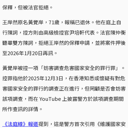
保釋，但被法官拒絕。
王岸然原名黃覺岸，71歲，報稱已退休。他在庭上自
行陳詞，控方則由高級檢控官尹培軒代表。法官陳仲衡
聽畢雙方陳詞，拒絕王岸然的保釋申請，並將案件押後
至2026年1月20日再訊。
黃覺岸被控一項「妨害調查危害國家安全的罪行罪」。
控罪指他於2025年12月3日，在香港知悉或懷疑有對危
害國家安全的罪行的調查正在進行，但罔顧是否會妨害
該項調查，而在 YouTube 上披露警方於該項調查期間
所作查訊的詳情。
《法庭線》報道
提到，這是警方首次引用《維護國家安