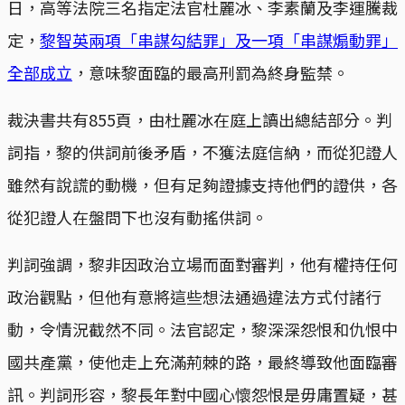
日，高等法院三名指定法官杜麗冰、李素蘭及李運騰裁
定，
黎智英兩項「串謀勾結罪」及一項「串謀煽動罪」
全部成立
，意味黎面臨的最高刑罰為終身監禁。
裁決書共有855頁，由杜麗冰在庭上讀出總結部分。判
詞指，黎的供詞前後矛盾，不獲法庭信納，而從犯證人
雖然有說謊的動機，但有足夠證據支持他們的證供，各
從犯證人在盤問下也沒有動搖供詞。
判詞強調，黎非因政治立場而面對審判，他有權持任何
政治觀點，但他有意將這些想法通過違法方式付諸行
動，令情況截然不同。法官認定，黎深深怨恨和仇恨中
國共產黨，使他走上充滿荊棘的路，最終導致他面臨審
訊。判詞形容，黎長年對中國心懷怨恨是毋庸置疑，甚