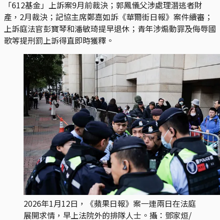
「612基金」上訴案9月前裁決；郭鳳儀父涉處理潛逃者財
產，2月裁決；記協主席鄭嘉如訴《華爾街日報》案件續審；
上訴庭法官彭寶琴和潘敏琦提早退休；青年涉煽動罪及侮辱國
歌等提刑罰上訴得直即時獲釋。
2026年1月12日，《蘋果日報》案一連兩日在法庭
展開求情，早上法院外的排隊人士。攝：鄧家烜/