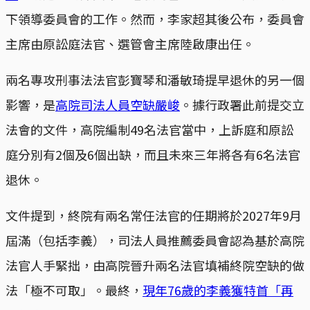
下領導委員會的工作。然而，李家超其後公布，委員會
主席由原訟庭法官、選管會主席陸啟康出任。
兩名專攻刑事法法官彭寶琴和潘敏琦提早退休的另一個
影響，是
高院司法人員空缺嚴峻
。據行政署此前提交立
法會的文件，高院編制49名法官當中，上訴庭和原訟
庭分別有2個及6個出缺，而且未來三年將各有6名法官
退休。
文件提到，終院有兩名常任法官的任期將於2027年9月
屆滿（包括李義），司法人員推薦委員會認為基於高院
法官人手緊拙，由高院晉升兩名法官填補終院空缺的做
法「極不可取」。最終，
現年76歲的李義獲特首「再