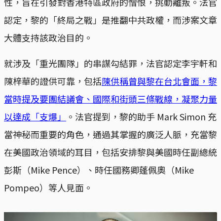
性，旨在引發對香港特區政府的憎恨，挑動離叛。法官
認定，黎的「終局之戰」是推翻中共政權，而涉案文章
大體支持該政治目的。
就涉及「重光團隊」的串謀勾結罪，法官認定李宇軒和
陳梓華的證供可靠，包括
陳供稱曾與黎在台北會面，黎
當時提及要團結議會、國際和街頭三條戰線，凝聚力量
以達成「支爆」
。法官提到，黎的助手 Mark Simon 充
當神秘而重要的角色，通過其掌握的廣泛人脈，充當黎
在美國政治領域的耳目，包括安排黎與美國時任副總統
彭斯（Mike Pence）、時任國務卿蓬佩奧（Mike
Pompeo）等人見面。