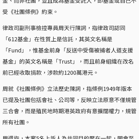
金、而非社團，並且成為基金受託人，即基金或自己不
受《社團條例》約束。
律政司副刑事檢控專員周天行陳詞，指律政司認同
「612基金」在性質上是信託，其英文名稱是
「Fund」，惟基金前身「反送中受傷被捕者人道支援
基金」的英文名稱是「Trust」，而且前身組織在改名
前已經收取捐款，涉款約1200萬港元。
周就《社團條例》立法歷史陳詞，指條例1949年版本
已提及社團包括會社、公司等，反映立法原意不僅規管
三合會，而是殖民地時期港英政府有意擴闊權力，規管
所有社團。
周還指，本案5名上訴人為共同目的聚在一起，開會至