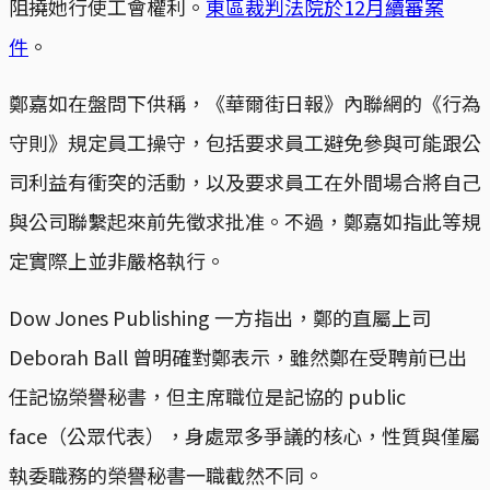
阻撓她行使工會權利。
東區裁判法院於12月續審案
件
。
鄭嘉如在盤問下供稱，《華爾街日報》內聯網的《行為
守則》規定員工操守，包括要求員工避免參與可能跟公
司利益有衝突的活動，以及要求員工在外間場合將自己
與公司聯繫起來前先徵求批准。不過，鄭嘉如指此等規
定實際上並非嚴格執行。
Dow Jones Publishing 一方指出，鄭的直屬上司
Deborah Ball 曾明確對鄭表示，雖然鄭在受聘前已出
任記協榮譽秘書，但主席職位是記協的 public
face（公眾代表），身處眾多爭議的核心，性質與僅屬
執委職務的榮譽秘書一職截然不同。