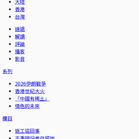
大陸
香港
台灣
速遞
解讀
評論
播客
影音
系列
2026伊朗戰爭
香港世紀大火
「中國有稀土」
情色的未來
欄目
返工這回事
不重磅記者自留地