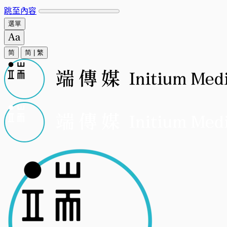
跳至內容
選單
简
简
|
繁