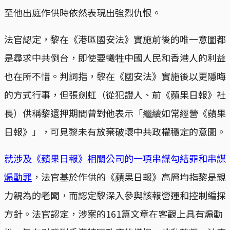
至他出庭作供時依然表現出強烈仇恨。
法官認定，黎在《港區國安法》實施前後的唯一意圖都
是尋求中共倒台，即使要犧牲中國人民和香港人的利益
也在所不惜。判詞指，黎在《國安法》實施後以更隱晦
的方式行事，但張劍虹（從犯證人、前《蘋果日報》社
長）供稱黎還押期間曾對他表示「繼續如常經營《蘋果
日報》」，可見黎未有放棄破壞中共政權穩定的意圖。
就涉及《蘋果日報》相關公司的一項串謀勾結罪和串謀
煽動罪
，法官基於作供的《蘋果日報》高層均指黎是親
力親為的老闆，而認定黎深入參與該報營運和控制編採
方針。法官認定，涉案的161篇文章在客觀上具有煽動