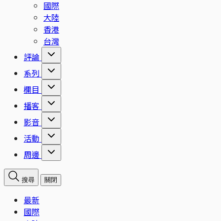
國際
大陸
香港
台灣
評論
系列
欄目
播客
影音
活動
周邊
搜尋
關閉
最新
國際