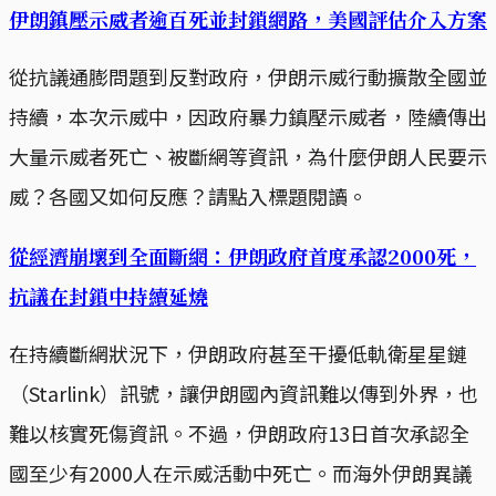
伊朗鎮壓示威者逾百死並封鎖網路，美國評估介入方案
從抗議通膨問題到反對政府，伊朗示威行動擴散全國並
持續，本次示威中，因政府暴力鎮壓示威者，陸續傳出
大量示威者死亡、被斷網等資訊，為什麼伊朗人民要示
威？各國又如何反應？請點入標題閱讀。
從經濟崩壞到全面斷網：伊朗政府首度承認2000死，
抗議在封鎖中持續延燒
在持續斷網狀況下，伊朗政府甚至干擾低軌衛星星鏈
（Starlink）訊號，讓伊朗國內資訊難以傳到外界，也
難以核實死傷資訊。不過，伊朗政府13日首次承認全
國至少有2000人在示威活動中死亡。而海外伊朗異議