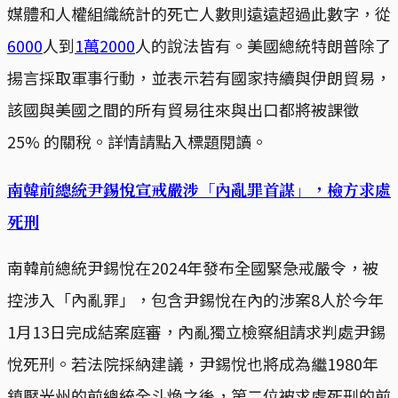
媒體和人權組織統計的死亡人數則遠遠超過此數字，從
6000
人到
1萬2000
人的說法皆有。美國總統特朗普除了
揚言採取軍事行動，並表示若有國家持續與伊朗貿易，
該國與美國之間的所有貿易往來與出口都將被課徵
25% 的關稅。詳情請點入標題閱讀。
南韓前總統尹錫悅宣戒嚴涉「內亂罪首謀」，檢方求處
死刑
南韓前總統尹錫悅在2024年發布全國緊急戒嚴令，被
控涉入「內亂罪」，包含尹錫悅在內的涉案8人於今年
1月13日完成結案庭審，內亂獨立檢察組請求判處尹錫
悅死刑。若法院採納建議，尹錫悅也將成為繼1980年
鎮壓光州的前總統全斗煥之後，第二位被求處死刑的前