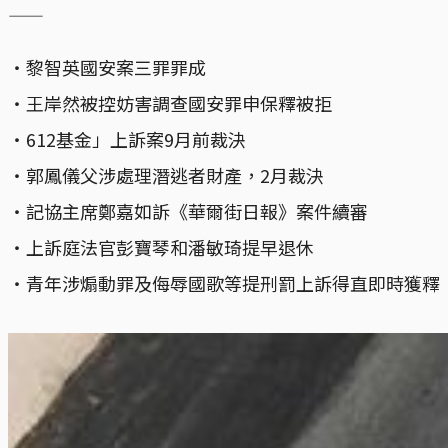
——
・黎智英國安案三罪罪成
・王岸然被控妨害調查國安罪申保釋被拒
・612基金」上訴案9月前裁決
・郭鳳儀父涉處理潛逃者財產，2月裁決
・記協主席鄭嘉如訴《華爾街日報》案件續審
・上訴庭法官彭寶琴和潘敏琦提早退休
・青年涉煽動罪及侮辱國歌等提刑罰上訴得直即時獲釋