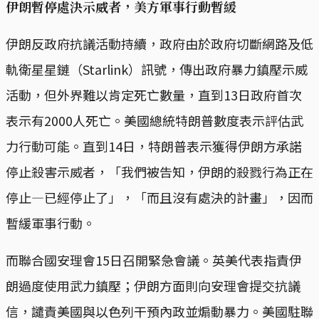
伊朗暫停處決示威者，美方軍事行動暫緩
伊朗反政府抗議活動持續，政府由於政府切斷網路及低
軌衛星星鏈（Starlink）訊號，傳出政府暴力鎮壓示威
活動，但外界難以肯定死亡數量，直到13日政府首次
表示有2000人死亡。美國總統特朗普數度表示評估武
力行動可能。直到14日，特朗普表示獲得伊朗方承諾
停止殺害示威者，「我們被告知，伊朗的殺戮行為正在
停止—已經停止了」，「而且沒有處決的計畫」，因而
暫緩軍事行動。
而聯合國安理會15日召開緊急會議。英美代表指責伊
朗過度使用武力鎮壓；伊朗方面則向安理會提交抗議
信，譴責美國與以色列干預內政並煽動暴力。美國駐聯