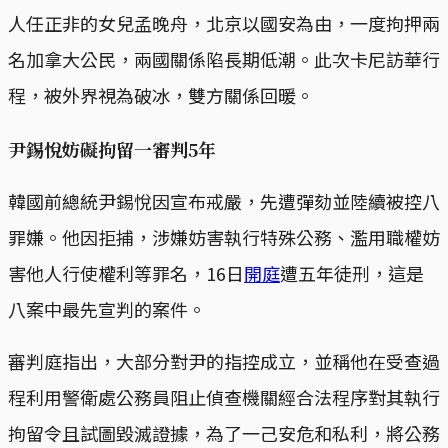
人任正非的女兒孟晚舟，北京以國安為由，一度拘押兩
名加拿大公民，兩國關係陷長期低潮。此次卡尼訪華行
程，被外界視為破冰，雙方關係回暖。
尹錫悅妨礙拘留一審判5年
韓國前總統尹錫悅因宣布戒嚴，先遭彈劾並陸續被控八
罪嫌。他因拒捕，涉嫌妨害執行特殊公務、濫用職權妨
害他人行使權利等罪名，16日
開庭
遭五年徒刑，這是
八案中最先宣判的案件。
審判庭指出，大部分對尹的指控成立，並稱他在受查過
程利用警衛處公務員阻止偵查機關經合法程序對其執行
拘留令且試圖毀滅證據，為了一己安危和私利，將公務