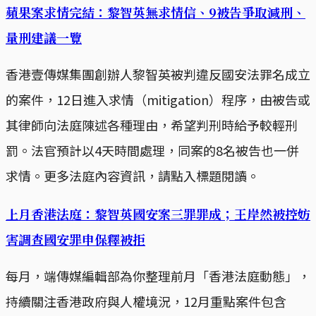
蘋果案求情完結：黎智英無求情信、9被告爭取減刑、
量刑建議一覽
香港壹傳媒集團創辦人黎智英被判違反國安法罪名成立
的案件，12日進入求情（mitigation）程序，由被告或
其律師向法庭陳述各種理由，希望判刑時給予較輕刑
罰。法官預計以4天時間處理，同案的8名被告也一併
求情。更多法庭內容資訊，請點入標題閱讀。
上月香港法庭：黎智英國安案三罪罪成；王岸然被控妨
害調查國安罪申保釋被拒
每月，端傳媒編輯部為你整理前月「香港法庭動態」，
持續關注香港政府與人權境況，12月重點案件包含