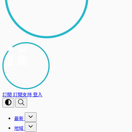
訂閱
訂閱支持
登入
最新
地域