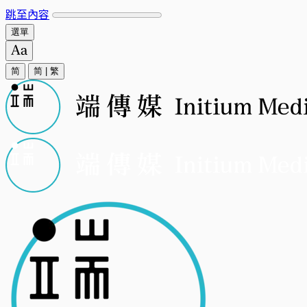
跳至內容
選單
简
简
|
繁