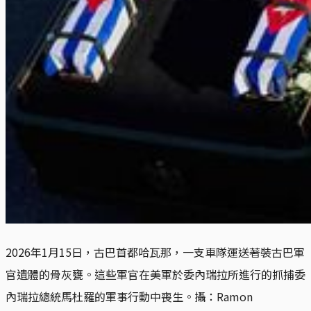
2026年1月15日，古巴首都哈瓦那，一支車隊運送著裝古巴軍
官遺體的骨灰甕。這些軍官在美軍於委內瑞拉所進行的抓捕委
內瑞拉總統馬杜羅的軍事行動中喪生。攝：Ramon 