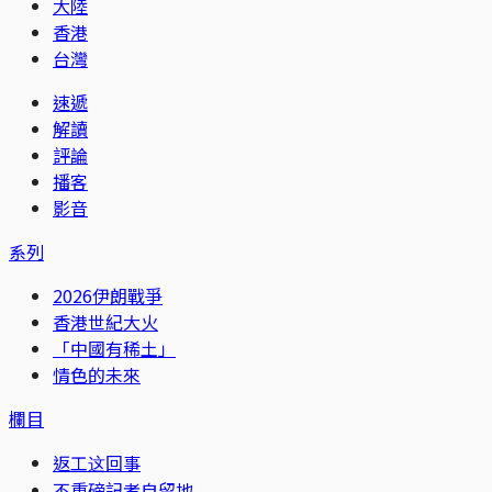
大陸
香港
台灣
速遞
解讀
評論
播客
影音
系列
2026伊朗戰爭
香港世紀大火
「中國有稀土」
情色的未來
欄目
返工这回事
不重磅記者自留地