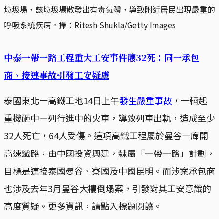
垃圾場，該垃圾場散發出有毒氣體，導致附近居民出現嚴重的
呼吸系統疾病。攝：Ritesh Shukla/Getty Images
中泰一帶一路工程重大工安事件釀32死：同一承包
商、接連事故引發工安疑慮
泰國東北一高鐵工地14日上午
發生嚴重事故
，一輛起
重機砸中一列行進中的火車，導致列車出軌，造成至少
32人死亡，64人受傷。這項高鐵工程屬於曼谷—廊開
高速鐵路，由中國投資興建，隸屬「一帶一路」計劃，
目標是連接泰國曼谷、寮國及中國昆明。而涉案承包商
也涉及去年3月曼谷大樓倒塌案，引發對其工安意識的
高度質疑。更多資訊，請點入標題閱讀。