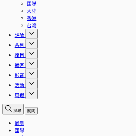
國際
大陸
香港
台灣
評論
系列
欄目
播客
影音
活動
周邊
搜尋
關閉
最新
國際