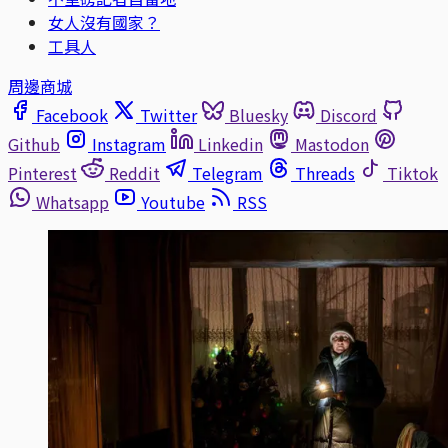
女人沒有國家？
工具人
周邊商城
Facebook
Twitter
Bluesky
Discord
Github
Instagram
Linkedin
Mastodon
Pinterest
Reddit
Telegram
Threads
Tiktok
Whatsapp
Youtube
RSS