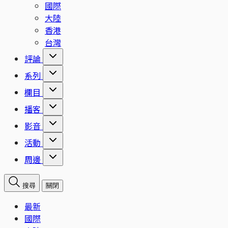
國際
大陸
香港
台灣
評論
系列
欄目
播客
影音
活動
周邊
搜尋
關閉
最新
國際