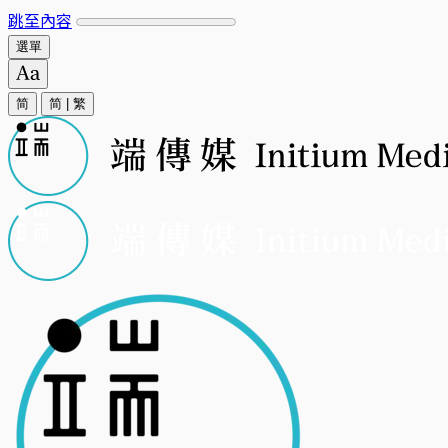
跳至內容
選單
简
简
|
繁