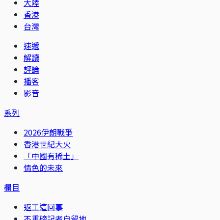
大陸
香港
台灣
速遞
解讀
評論
播客
影音
系列
2026伊朗戰爭
香港世紀大火
「中國有稀土」
情色的未來
欄目
返工這回事
不重磅記者自留地