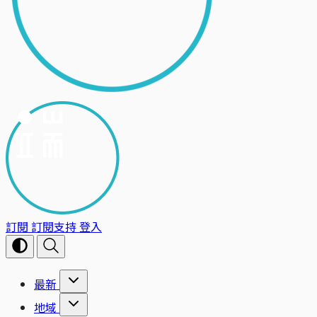
訂閱
訂閱支持
登入
最新
地域