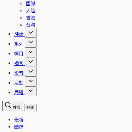
國際
大陸
香港
台灣
評論
系列
欄目
播客
影音
活動
周邊
搜尋
關閉
最新
國際