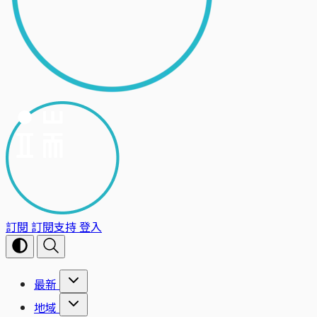
訂閱
訂閱支持
登入
最新
地域