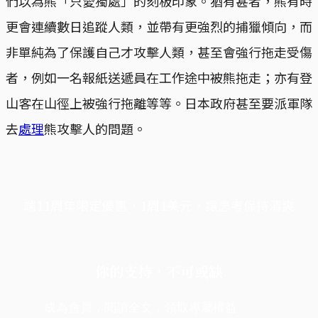
們以為熊「只愛獨處」的刻板印象。猶有甚者，熊有時
更會連續數日追蹤人類，並帶有更強烈的捕獵傾向，而
非單純為了保護自己才攻擊人類，甚至會強行拖走受傷
者，例如一名報紙送遞員在工作途中被熊拖走；亦有登
山客在山徑上被強行拖離等等。日本政府甚至要派軍隊
去
處理
熊攻擊人的問題。
端11周年限定優惠，1周1美元，讓思考保持清爽
你的支持，不可或缺
成為會員，閱讀全文，領取專屬權益