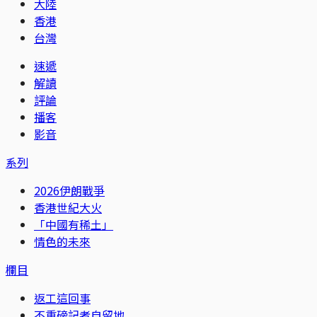
大陸
香港
台灣
速遞
解讀
評論
播客
影音
系列
2026伊朗戰爭
香港世紀大火
「中國有稀土」
情色的未來
欄目
返工這回事
不重磅記者自留地