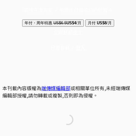
選擇守護方案 + 華爾街日報或紐約時報
年付・周年特惠
US$6.5
US$4
/月
月付
US$8
/月
立即解鎖全文
已是會員？
登入
本刊載內容版權為
端傳媒編輯部
或相關單位所有,未經端傳媒
編輯部授權,請勿轉載或複製,否則即為侵權。