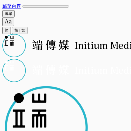
跳至內容
選單
简
简
|
繁