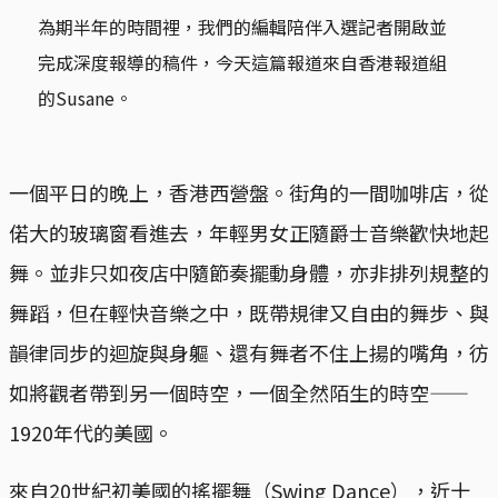
為期半年的時間裡，我們的編輯陪伴入選記者開啟並
完成深度報導的稿件，今天這篇報道來自香港報道組
的Susane。
一個平日的晚上，香港西營盤。街角的一間咖啡店，從
偌大的玻璃窗看進去，年輕男女正隨爵士音樂歡快地起
舞。並非只如夜店中隨節奏擺動身體，亦非排列規整的
舞蹈，但在輕快音樂之中，既帶規律又自由的舞步、與
韻律同步的迴旋與身軀、還有舞者不住上揚的嘴角，彷
如將觀者帶到另一個時空，一個全然陌生的時空——
1920年代的美國。
來自20世紀初美國的搖擺舞（Swing Dance），近十