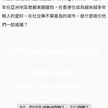
年在亞洲地區發展漸趨蓬勃，在香港也成為越來越多年
輕人的愛好。在社交舞不算普及的城市，是什麼吸引他
們一起搖擺？
端11周年限定優惠，1周1美元，讓思考保持清爽
你的支持，不可或缺
成為會員，閱讀全文，領取專屬權益
選擇守護方案 + 華爾街日報或紐約時報
年付・周年特惠
US$6.5
US$4
/月
月付
US$8
/月