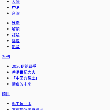
大陸
香港
台灣
速遞
解讀
評論
播客
影音
系列
2026伊朗戰爭
香港世紀大火
「中國有稀土」
情色的未來
欄目
返工这回事
不重磅記者自留地