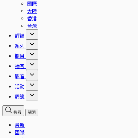
國際
大陸
香港
台灣
評論
系列
欄目
播客
影音
活動
周邊
搜尋
關閉
最新
國際