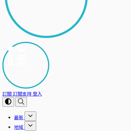
訂閱
訂閱支持
登入
最新
地域