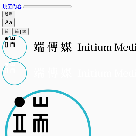
跳至內容
選單
简
简
|
繁