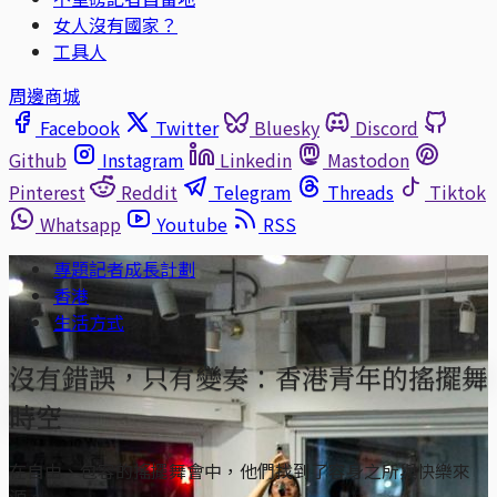
女人沒有國家？
工具人
周邊商城
Facebook
Twitter
Bluesky
Discord
Github
Instagram
Linkedin
Mastodon
Pinterest
Reddit
Telegram
Threads
Tiktok
Whatsapp
Youtube
RSS
專題記者成長計劃
香港
生活方式
沒有錯誤，只有變奏：香港青年的搖擺舞
時空
在自由、包容的搖擺舞會中，他們找到了容身之所與快樂來
源。