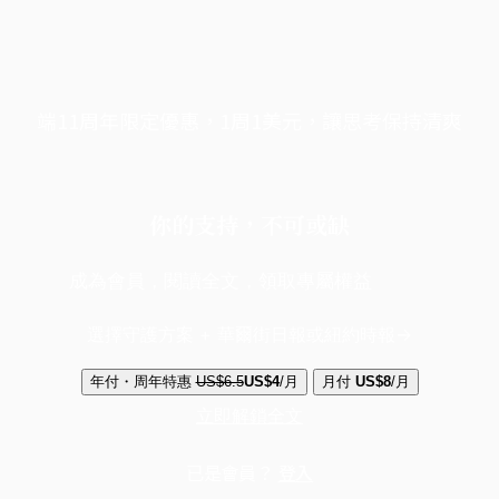
端11周年限定優惠，1周1美元，讓思考保持清爽
你的支持，不可或缺
成為會員，閱讀全文，領取專屬權益
選擇守護方案 + 華爾街日報或紐約時報
年付・周年特惠
US$6.5
US$4
/月
月付
US$8
/月
立即解鎖全文
已是會員？
登入