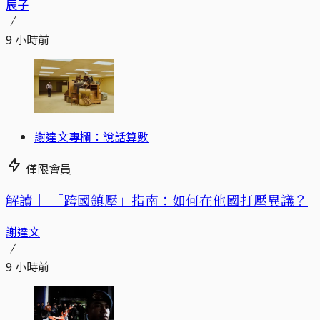
辰子
9 小時前
謝達文專欄：說話算數
僅限會員
解讀｜
「跨國鎮壓」指南：如何在他國打壓異議？
謝達文
9 小時前