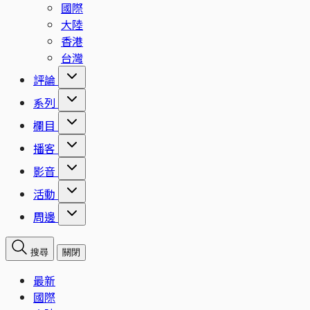
國際
大陸
香港
台灣
評論
系列
欄目
播客
影音
活動
周邊
搜尋
關閉
最新
國際