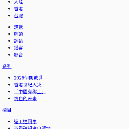
大陸
香港
台灣
速遞
解讀
評論
播客
影音
系列
2026伊朗戰爭
香港世紀大火
「中國有稀土」
情色的未來
欄目
返工這回事
不重磅記者自留地