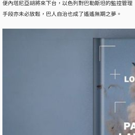
便內塔尼亞胡將來下台，以色列對巴勒斯坦的監控管理
手段亦未必放鬆，巴人自治也成了遙遙無期之夢。