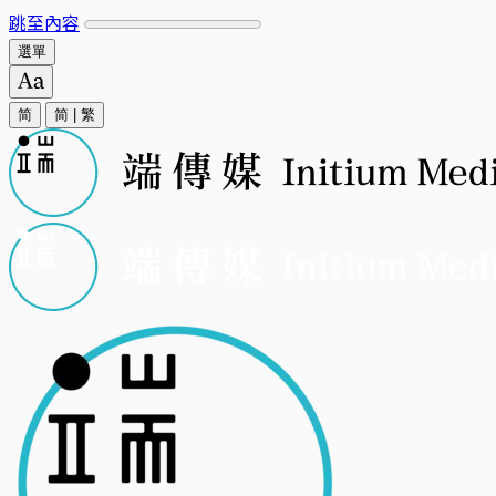
跳至內容
選單
简
简
|
繁