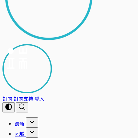
訂閱
訂閱支持
登入
最新
地域