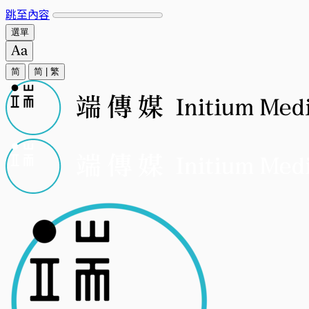
跳至內容
選單
简
简
|
繁