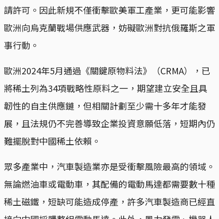
請許可。因此新規不僅衝擊歐美軍工產業，更可能影響
歐洲向烏克蘭戰場供應武器，妨礙歐洲對抗俄羅斯之軍
事行動。
歐洲2024年5月通過《關鍵原物料法》（CRMA），已
將稀土列為34項戰略性原料之一，期望建立安全且具
韌性的自主供應鏈，但相關計劃至少需十多年才能發
展，且法規仍不完善導致企業投資意願低落，短期內仍
難擺脫對中國稀土依賴。
眾多產業中，汽車製造業亦是受衝擊風險最高的領域。
無論燃油車或電動車，其配備的電動馬達都需要數十種
稀土磁鐵，短缺可能造成停產，許多汽車製造商已經直
接向中國採購整組電動馬達。此外，風力發電、機器人