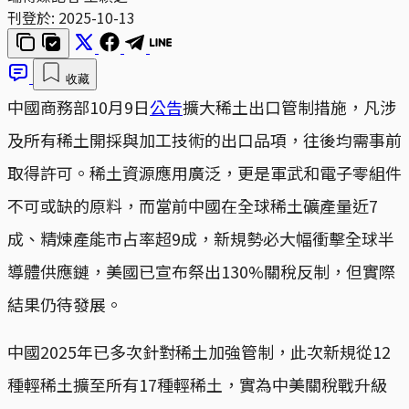
刊登於:
2025-10-13
收藏
中國商務部10月9日
公告
擴大稀土出口管制措施，凡涉
及所有稀土開採與加工技術的出口品項，往後均需事前
取得許可。稀土資源應用廣泛，更是軍武和電子零組件
不可或缺的原料，而當前中國在全球稀土礦產量近7
成、精煉產能市占率超9成，新規勢必大幅衝擊全球半
導體供應鏈，美國已宣布祭出130%關稅反制，但實際
結果仍待發展。
中國2025年已多次針對稀土加強管制，此次新規從12
種輕稀土擴至所有17種輕稀土，實為中美關稅戰升級