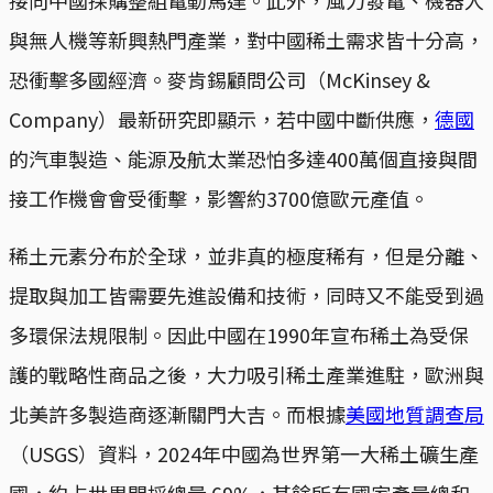
與無人機等新興熱門產業，對中國稀土需求皆十分高，
恐衝擊多國經濟。麥肯錫顧問公司（McKinsey &
Company）最新研究即顯示，若中國中斷供應，
德國
的汽車製造、能源及航太業恐怕多達400萬個直接與間
接工作機會會受衝擊，影響約3700億歐元產值。
稀土元素分布於全球，並非真的極度稀有，但是分離、
提取與加工皆需要先進設備和技術，同時又不能受到過
多環保法規限制。因此中國在1990年宣布稀土為受保
護的戰略性商品之後，大力吸引稀土產業進駐，歐洲與
北美許多製造商逐漸關門大吉。而根據
美國地質調查局
（USGS）資料，2024年中國為世界第一大稀土礦生產
國，約占世界開採總量 69%，其餘所有國家產量總和