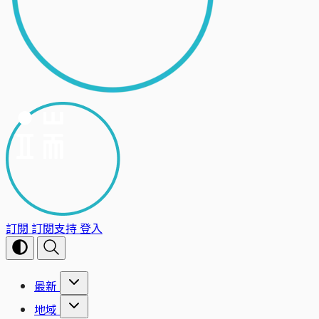
訂閱
訂閱支持
登入
最新
地域