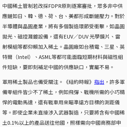
中國稀土管制若改採FDPR原則逐案審批，眾多非中供
應鏈如日、韓、德、荷、台、美都形成斷鏈壓力。對於
半導體與晶圓產業，將有多個製造環節受衝擊，如晶圓
拋光、磁控濺鍍設備，還有EUV／DUV 光學鏡片、雷
射模組等都仰賴加入稀土。晶圓廠如台積電、三星、英
特爾（Intel）、ASML等都可能面臨短期材料與磁性組
件短缺，要即刻補足中國的供應缺口，實屬不易。
軍用稀土製品也備受關注。《紐約時報》
指出
，許多軍
備零組件皆少不了稀土，例如飛彈、戰機所需的小巧精
悍的電動馬達，還有戰車用來瞄準遠方目標的測距儀
等。即使企業未直接涉入武器製造，只要將含有中國稀
土0.1%以上的產品送往他國，照樣需向中國商務部申