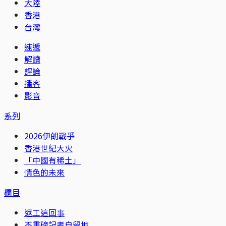
大陸
香港
台灣
速遞
解讀
評論
播客
影音
系列
2026伊朗戰爭
香港世紀大火
「中國有稀土」
情色的未來
欄目
返工這回事
不重磅記者自留地