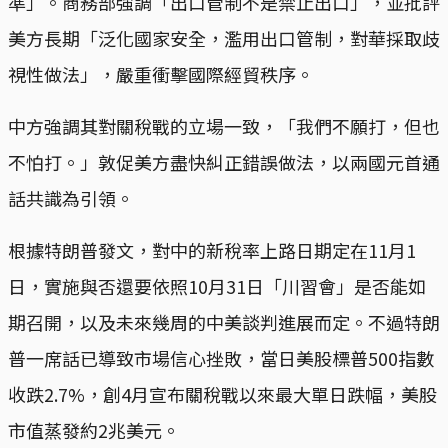
準」。商務部強調「出口管制不是禁止出口」，並批評
美方長期「泛化國家安全，濫用出口管制，對華採取歧
視性做法」，嚴重衝擊國際經貿秩序。
中方強調其對關稅戰的立場一致，「我們不願打，但也
不怕打。」敦促美方盡快糾正錯誤做法，以兩國元首通
話共識為引領。
根據特朗普發文，對中的新稅率上路日期定在11月1
日，實施與否還要依照10月31日「川習會」是否能如
期召開，以及未來幾周的中美談判進展而定。不過特朗
普一席話已導致市場信心挫敗，當日美股標普500指數
收跌2.7%，創4月宣布關稅戰以來最大單日跌幅，美股
市值蒸發約2兆美元。