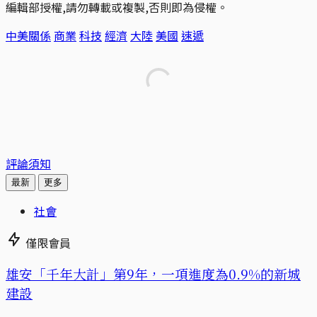
編輯部授權,請勿轉載或複製,否則即為侵權。
中美關係
商業
科技
經濟
大陸
美國
速遞
評論須知
最新
更多
社會
僅限會員
​​雄安「千年大計」第9年，一項進度為0.9%的新城
建設