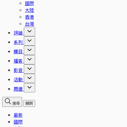
國際
大陸
香港
台灣
評論
系列
欄目
播客
影音
活動
周邊
搜尋
關閉
最新
國際