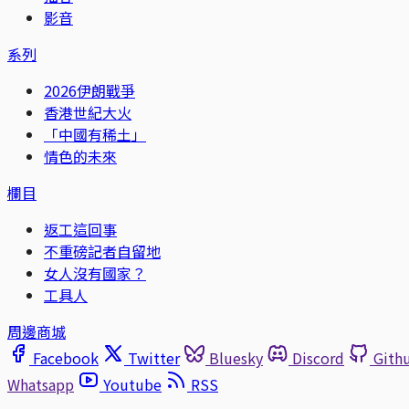
影音
系列
2026伊朗戰爭
香港世紀大火
「中國有稀土」
情色的未來
欄目
返工這回事
不重磅記者自留地
女人沒有國家？
工具人
周邊商城
Facebook
Twitter
Bluesky
Discord
Gith
Whatsapp
Youtube
RSS