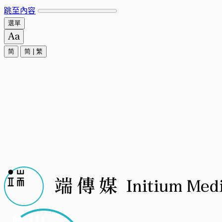
跳至內容
選單
简
简
|
繁