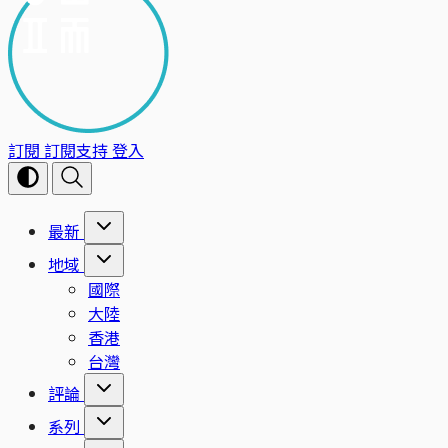
訂閱
訂閱支持
登入
最新
地域
國際
大陸
香港
台灣
評論
系列