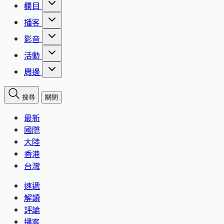
欄目
播客
影音
活動
周邊
搜尋
關閉
最新
國際
大陸
香港
台灣
速遞
解讀
評論
播客