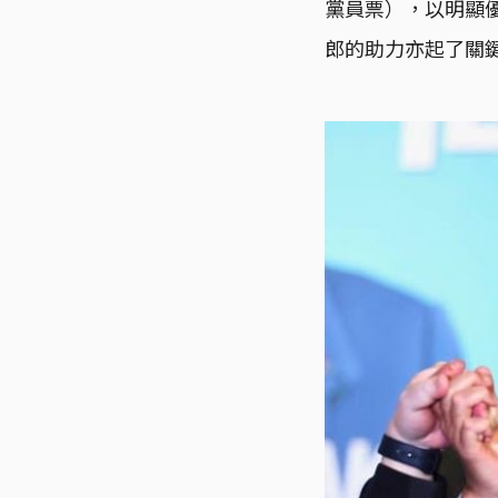
黨員票），以明顯
郎的助力亦起了關