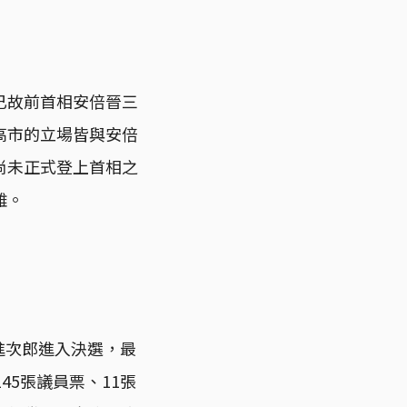
已故前首相安倍晉三
高市的立場皆與安倍
尚未正式登上首相之
雜。
進次郎進入決選，最
45張議員票、11張