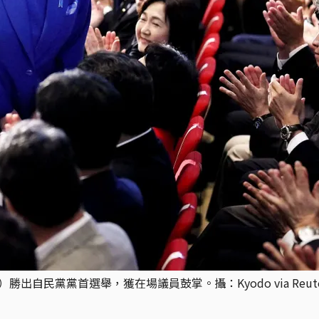
hi）勝出自民黨黨首選舉，獲在場議員鼓掌。攝：Kyodo via Reut