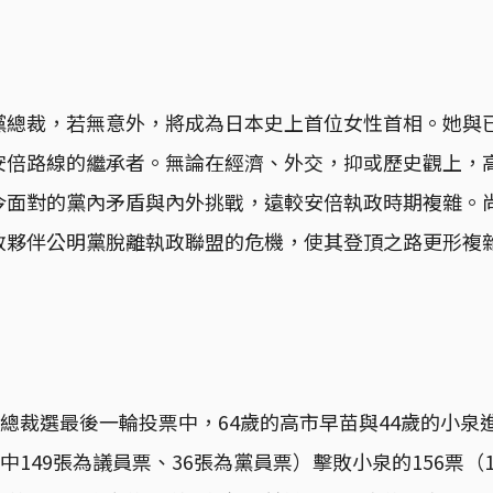
黨總裁，若無意外，將成為日本史上首位女性首相。她與
安倍路線的繼承者。無論在經濟、外交，抑或歷史觀上，
今面對的黨內矛盾與內外挑戰，遠較安倍執政時期複雜。
政夥伴公明黨脫離執政聯盟的危機，使其登頂之路更形複
黨總裁選最後一輪投票中，64歲的高市早苗與44歲的小泉
中149張為議員票、36張為黨員票）擊敗小泉的156票（1