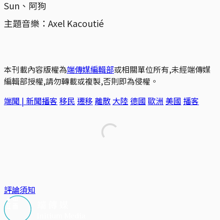
Sun、阿狗
主題音樂：Axel Kacoutié
本刊載內容版權為
端傳媒編輯部
或相關單位所有,未經端傳媒
編輯部授權,請勿轉載或複製,否則即為侵權。
端聞 | 新聞播客
移民
遷移
離散
大陸
德國
歐洲
美國
播客
評論須知