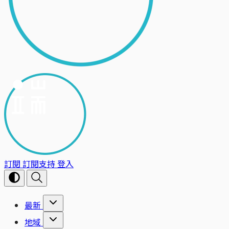
訂閱
訂閱支持
登入
最新
地域