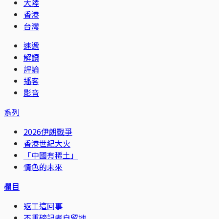
大陸
香港
台灣
速遞
解讀
評論
播客
影音
系列
2026伊朗戰爭
香港世紀大火
「中國有稀土」
情色的未來
欄目
返工這回事
不重磅記者自留地