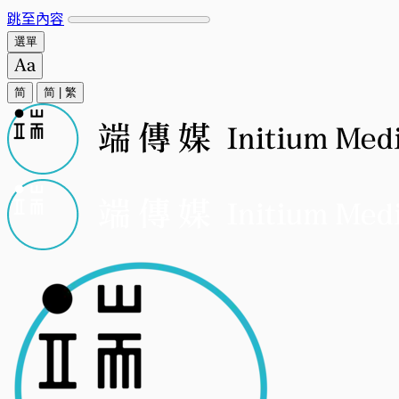
跳至內容
選單
简
简
|
繁