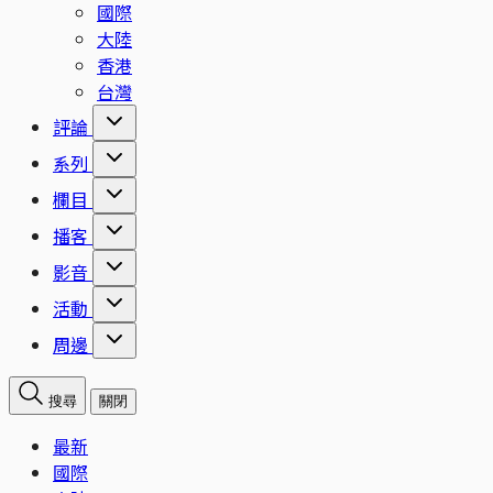
國際
大陸
香港
台灣
評論
系列
欄目
播客
影音
活動
周邊
搜尋
關閉
最新
國際