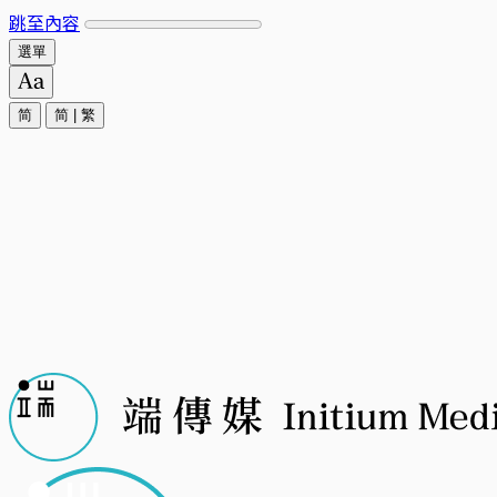
跳至內容
選單
简
简
|
繁