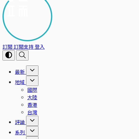
訂閱
訂閱支持
登入
最新
地域
國際
大陸
香港
台灣
評論
系列