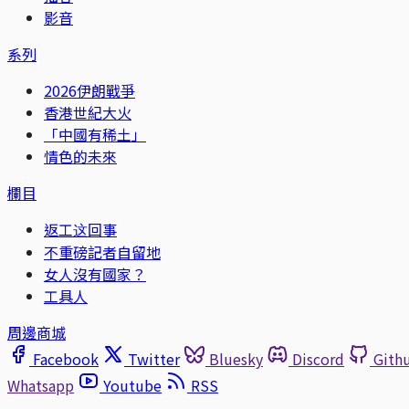
影音
系列
2026伊朗戰爭
香港世紀大火
「中國有稀土」
情色的未來
欄目
返工这回事
不重磅記者自留地
女人沒有國家？
工具人
周邊商城
Facebook
Twitter
Bluesky
Discord
Gith
Whatsapp
Youtube
RSS