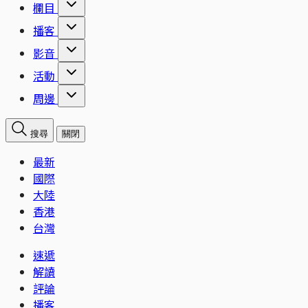
欄目
播客
影音
活動
周邊
搜尋
關閉
最新
國際
大陸
香港
台灣
速遞
解讀
評論
播客