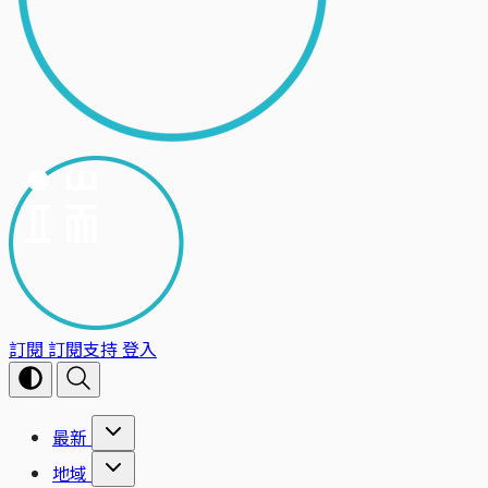
訂閱
訂閱支持
登入
最新
地域