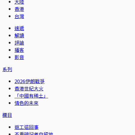
大陸
香港
台灣
速遞
解讀
評論
播客
影音
系列
2026伊朗戰爭
香港世紀大火
「中國有稀土」
情色的未來
欄目
返工這回事
不重磅記者自留地