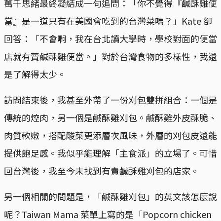
萬千思緒最終凝結成一句追問：「你不覺得『鹹酥雞便
當』是一道只有在美國會吃到的台灣菜嗎？」Kate 卻
回答：「不會啊，我在台北讀大學時，學校對面的便當
店就有賣鹹酥雞便當。」對於台灣食物的多樣性，我還
是了解得太少。
訪問結束後，我甚至外帶了一份刈包雙拼組合：一個是
傳統的焢肉，另一個是鹹酥雞刈包。鹹酥雞外皮酥脆、
肉質軟嫩，搭配酸菜更添層次風味，外層的刈包皮還能
提供飽足感。我似乎能理解「主食派」的立場了。可惜
回台灣後，我至今未找到有賣鹹酥雞刈包的店家。
另一個相關的問題是，「鹹酥雞刈包」的英文該怎麼說
呢？Taiwan Mama 菜單上寫的是「Popcorn chicken