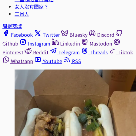
女人沒有國家？
工具人
周邊商城
Facebook
Twitter
Bluesky
Discord
Github
Instagram
Linkedin
Mastodon
Pinterest
Reddit
Telegram
Threads
Tiktok
Whatsapp
Youtube
RSS