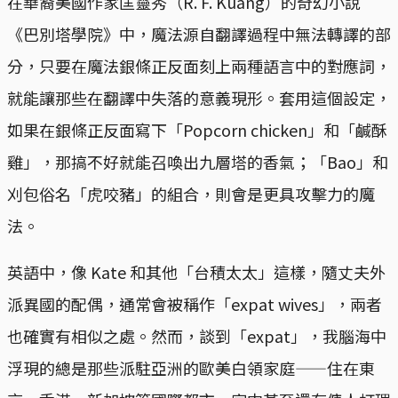
在華裔美國作家匡靈秀（R. F. Kuang）的奇幻小說
《巴別塔學院》中，魔法源自翻譯過程中無法轉譯的部
分，只要在魔法銀條正反面刻上兩種語言中的對應詞，
就能讓那些在翻譯中失落的意義現形。套用這個設定，
如果在銀條正反面寫下「Popcorn chicken」和「鹹酥
雞」，那搞不好就能召喚出九層塔的香氣；「Bao」和
刈包俗名「虎咬豬」的組合，則會是更具攻擊力的魔
法。
英語中，像 Kate 和其他「台積太太」這樣，隨丈夫外
派異國的配偶，通常會被稱作「expat wives」，兩者
也確實有相似之處。然而，談到「expat」，我腦海中
浮現的總是那些派駐亞洲的歐美白領家庭——住在東