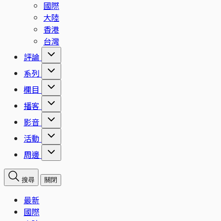
國際
大陸
香港
台灣
評論
系列
欄目
播客
影音
活動
周邊
搜尋
關閉
最新
國際