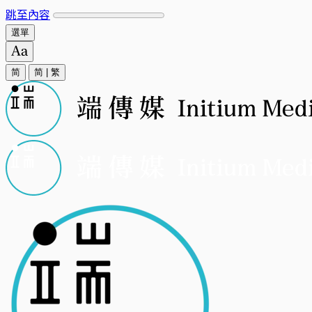
跳至內容
選單
简
简
|
繁