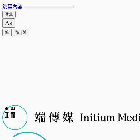
跳至內容
選單
简
简
|
繁