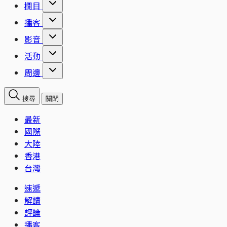
欄目
播客
影音
活動
周邊
搜尋
關閉
最新
國際
大陸
香港
台灣
速遞
解讀
評論
播客