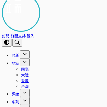
訂閱
訂閱支持
登入
最新
地域
國際
大陸
香港
台灣
評論
系列