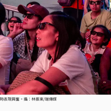
覽時表現興奮。攝：林振東/端傳媒