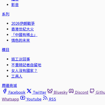
影音
系列
2026伊朗戰爭
香港世紀大火
「中國有稀土」
情色的未來
欄目
返工这回事
不重磅記者自留地
女人沒有國家？
工具人
周邊商城
Facebook
Twitter
Bluesky
Discord
Gith
Whatsapp
Youtube
RSS