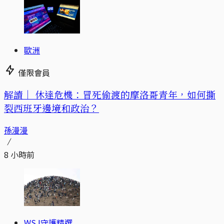
歐洲
僅限會員
解讀｜
休達危機：冒死偷渡的摩洛哥青年，如何撕
裂西班牙邊境和政治？
孫漫漫
8 小時前
WSJ守護精選