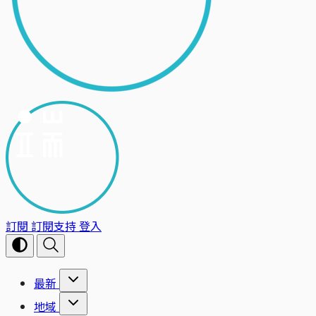
訂閱
訂閱支持
登入
最新
地域