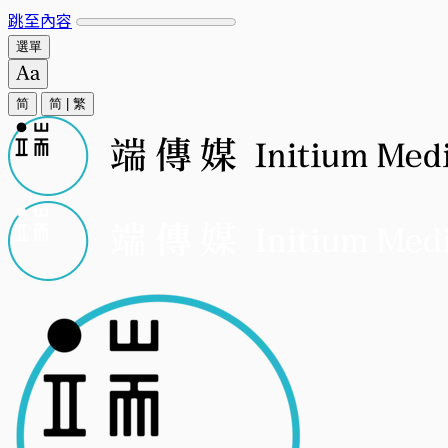
跳至內容
選單
简
简
|
繁