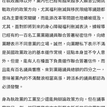
在執政團隊以外，黨內也已經有越來越多人願意公開挑
戰政府的政策方向，尤其福利刪減與移民限縮等議題都
成為主要衝突關鍵，而能源改革等問題也陸續被提及。
尤其，面對即將到來的身心障礙福利刪減表決，據報導
已經有約一百名工黨黨籍議員聯合簽署秘密信件，向總
黨鞭表示不同意黨的立場。誠然，向黨鞭私下表示不滿
是英國政黨政治的基本運作常規，這點本身並不令人意
外。但是，能有人在檯面下負責運作聯合簽署信件，而
且能有百名議員響應、來到黨籍議員總額的四分之一，
意味著黨內的不滿聲浪相當高漲，跨派系的議員都認為
必須發聲。
身為執政黨的工黨至少還能夠辯論政策方向，但在議事