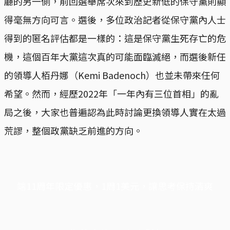
廳的另一側，前回選舉席次來到歷史新低的保守黨則顯
得毫無方向可言。選後，多位政治記者從保守黨內人士
得到的匿名評估都是一樣的：這是保守黨生死存亡的危
機，這個百年大黨這次真的可能面臨滅絕，而選後新任
的領導人栢丹娜（Kemi Badenoch）也並未帶來任何
希望。然而，經歷2022年「一年內有三位首相」的亂
局之後，大家也普遍認為此時討論更換領導人實在太過
荒謬，整個政黨缺乏前進的方向。
端11周年限定優惠，1周1美元，讓思考保持清爽