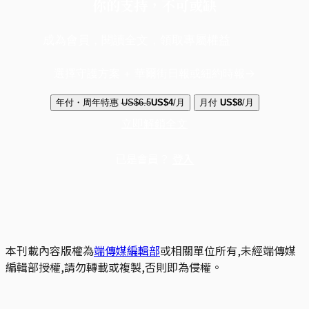
你的支持，不可或缺
成為會員，閱讀全文，領取專屬權益
選擇守護方案 + 華爾街日報或紐約時報
年付・周年特惠
US$6.5
US$4
/月
月付
US$8
/月
立即解鎖全文
已是會員？
登入
本刊載內容版權為
端傳媒編輯部
或相關單位所有,未經端傳媒
編輯部授權,請勿轉載或複製,否則即為侵權。