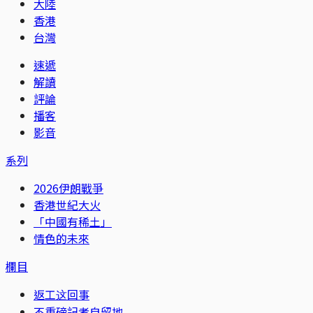
大陸
香港
台灣
速遞
解讀
評論
播客
影音
系列
2026伊朗戰爭
香港世紀大火
「中國有稀土」
情色的未來
欄目
返工这回事
不重磅記者自留地