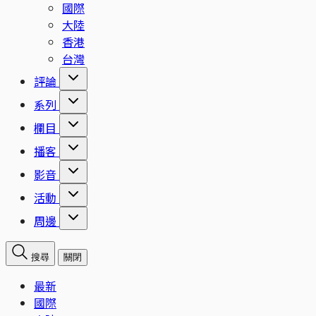
國際
大陸
香港
台灣
評論
系列
欄目
播客
影音
活動
周邊
搜尋
關閉
最新
國際