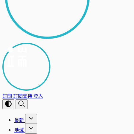
訂閱
訂閱支持
登入
最新
地域