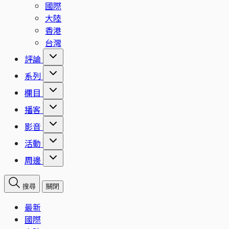
國際
大陸
香港
台灣
評論
系列
欄目
播客
影音
活動
周邊
搜尋
關閉
最新
國際