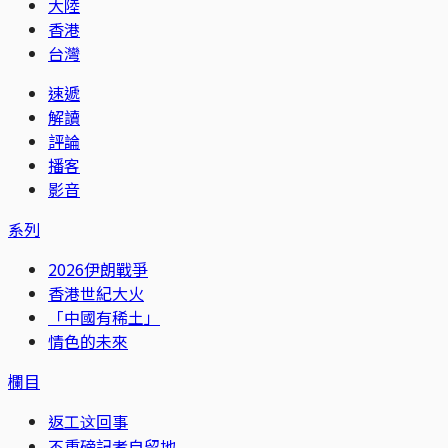
大陸
香港
台灣
速遞
解讀
評論
播客
影音
系列
2026伊朗戰爭
香港世紀大火
「中國有稀土」
情色的未來
欄目
返工这回事
不重磅記者自留地