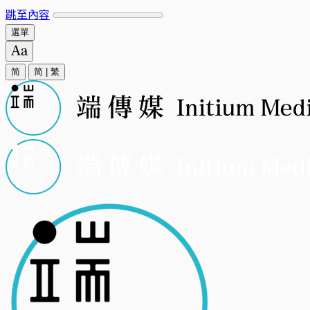
跳至內容
選單
简
简
|
繁