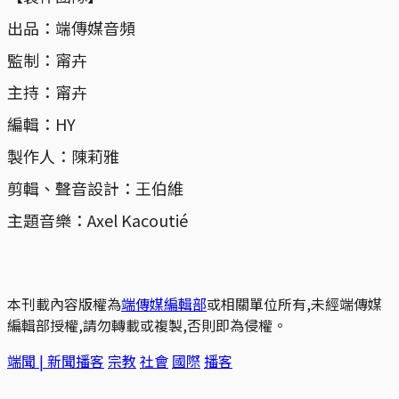
出品：端傳媒音頻
監制：甯卉
主持：甯卉
編輯：HY
製作人：陳莉雅
剪輯、聲音設計：王伯維
主題音樂：Axel Kacoutié
本刊載內容版權為
端傳媒編輯部
或相關單位所有,未經端傳媒
編輯部授權,請勿轉載或複製,否則即為侵權。
端聞 | 新聞播客
宗教
社會
國際
播客