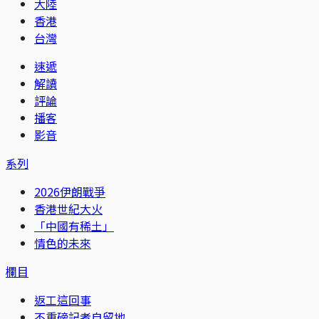
大陸
香港
台灣
速遞
解讀
評論
播客
影音
系列
2026伊朗戰爭
香港世紀大火
「中國有稀土」
情色的未來
欄目
返工這回事
不重磅記者自留地