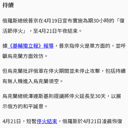
持續
俄羅斯總統普京在4月19日宣布實施為期30小時的「復
活節停火」，至4月21日午夜結束。
據
《基輔獨立報》報導
，普京指停火是單方面的，並呼
籲烏克蘭方面效仿。
但烏克蘭批評俄軍在停火期間並未停止攻擊，包括持續
有無人機進入烏克蘭領空。​
烏克蘭總統澤連斯基則提議將停火延長至30天，以展
示俄方的和平誠意。
4月21日，短暫
停火結束
，俄羅斯於4月21日凌晨恢復