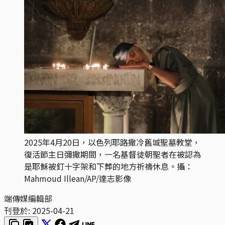
2025年4月20日，以色列耶路撒冷舊城聖墓教堂，
復活節主日彌撒期間，一名基督徒朝聖者在被認為
是耶穌被釘十字架和下葬的地方祈禱休息。攝：
Mahmoud Illean/AP/達志影像
端傳媒編輯部
刊登於:
2025-04-21