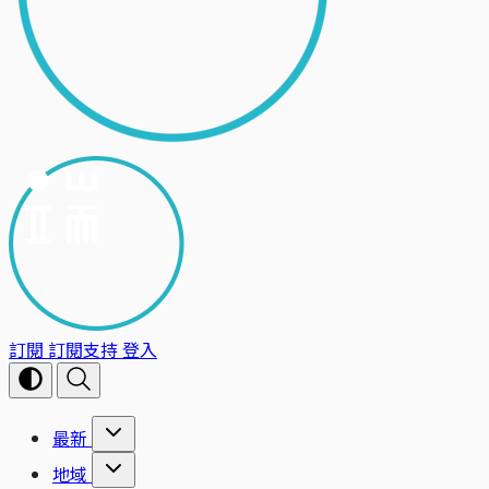
訂閱
訂閱支持
登入
最新
地域