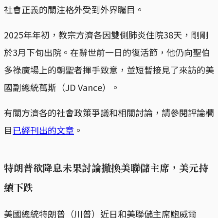
社會正義的關注格外受到外界矚目。
2025年年初，教宗方濟各因雙側肺炎住院38天，剛剛
於3月下旬出院。在辭世前一日的復活節，他仍向聖伯
多祿廣場上的朝聖者揮手致意，並短暫接見了來訪的美
國副總統萬斯（JD Vance）。
有關方濟各的社會政策爭議和相關討論，請參閱評論欄
目
已經刊出的文章
。
特朗普欲降息未果討論撤換美聯儲主席，美元持
續下跌
美國總統特朗普（川普）近日和美聯儲主席鮑威爾