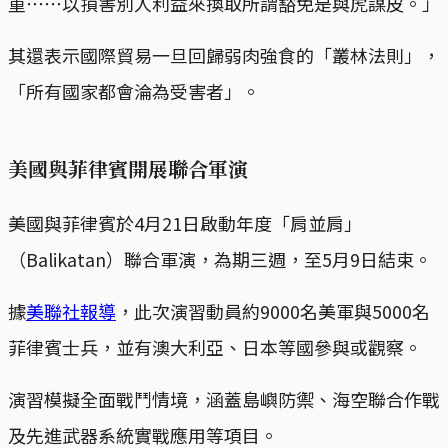
重⋯⋯以損害別人利益來換取所謂豁免是與虎謀皮。」
其還表示國際貿易一旦回歸弱肉強食的「叢林法則」，
「所有國家都會淪為受害者」。
美國與菲律賓開展聯合軍演
​美國與菲律賓於4月21日啟動年度「肩並肩」
（Balikatan）聯合軍演，為期三週，至5月9日結束。
據
美聯社報導
，此次演習動員約9000名美軍與5000名
菲律賓士兵，並有澳大利亞、日本等國參與或觀察。​
演習模擬全面戰鬥情境，涵蓋島嶼防禦、海空聯合作戰
及先進武器系統實戰應用等項目。