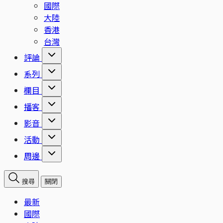
國際
大陸
香港
台灣
評論
系列
欄目
播客
影音
活動
周邊
搜尋
關閉
最新
國際