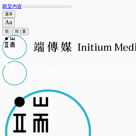
跳至內容
選單
简
简
|
繁