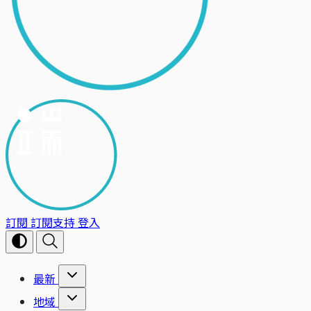
訂閱
訂閱支持
登入
最新
地域