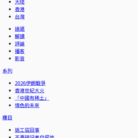
大陸
香港
台灣
速遞
解讀
評論
播客
影音
系列
2026伊朗戰爭
香港世紀大火
「中國有稀土」
情色的未來
欄目
返工這回事
不重磅記者自留地