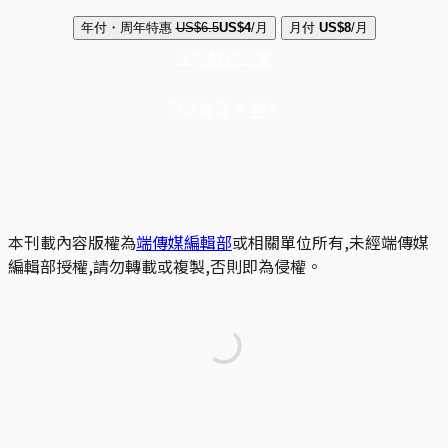
年付・周年特惠
US$6.5
US$4
/月
月付
US$8
/月
立即解鎖全文
已是會員？
登入
本刊載內容版權為
端傳媒編輯部
或相關單位所有,未經端傳媒
編輯部授權,請勿轉載或複製,否則即為侵權。