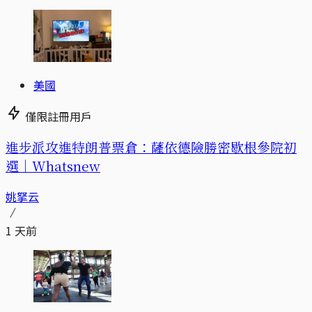
美國
僅限註冊用戶
進步派攻進特朗普票倉：薩依德險勝密歇根參院初
選｜Whatsnew
姚拏云
1 天前