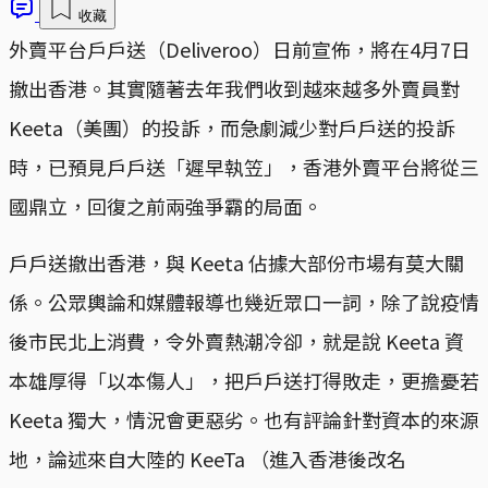
收藏
外賣平台戶戶送（Deliveroo）日前宣佈，將在4月7日
撤出香港。其實隨著去年我們收到越來越多外賣員對
Keeta（美團）的投訴，而急劇減少對戶戶送的投訴
時，已預見戶戶送「遲早執笠」，香港外賣平台將從三
國鼎立，回復之前兩強爭霸的局面。
戶戶送撤出香港，與 Keeta 佔據大部份市場有莫大關
係。公眾輿論和媒體報導也幾近眾口一詞，除了說疫情
後市民北上消費，令外賣熱潮冷卻，就是說 Keeta 資
本雄厚得「以本傷人」，把戶戶送打得敗走，更擔憂若
Keeta 獨大，情況會更惡劣。也有評論針對資本的來源
地，論述來自大陸的 KeeTa （進入香港後改名