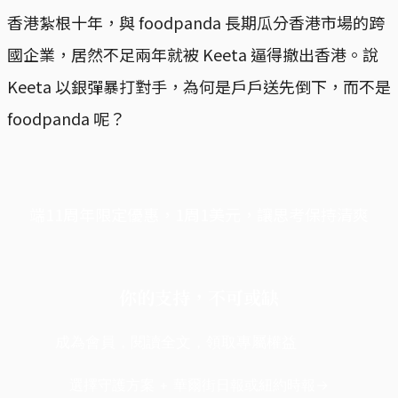
香港紮根十年，與 foodpanda 長期瓜分香港市場的跨
國企業，居然不足兩年就被 Keeta 逼得撤出香港。說
Keeta 以銀彈暴打對手，為何是戶戶送先倒下，而不是
foodpanda 呢？
端11周年限定優惠，1周1美元，讓思考保持清爽
你的支持，不可或缺
成為會員，閱讀全文，領取專屬權益
選擇守護方案 + 華爾街日報或紐約時報