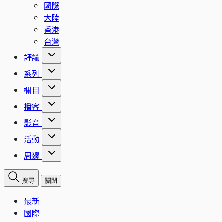
國際
大陸
香港
台灣
評論
系列
欄目
播客
影音
活動
周邊
搜尋
關閉
最新
國際