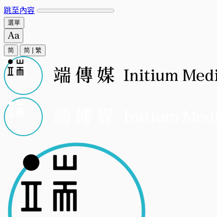
跳至內容
選單
简
简
|
繁