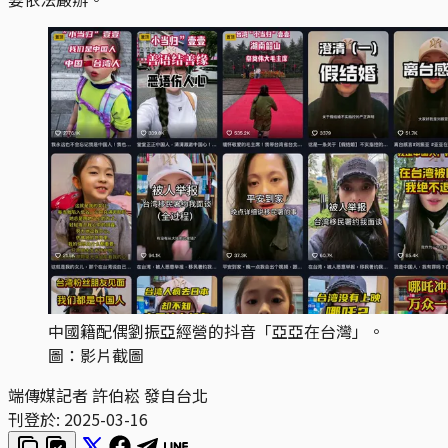
中國籍配偶劉振亞經營的抖音「亞亞在台灣」。
圖：影片截圖
端傳媒記者 許伯崧 發自台北
刊登於:
2025-03-16