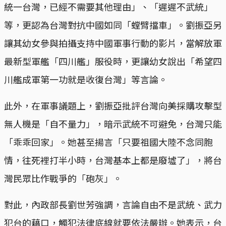
統一台灣，已經不需要其他理由」、「遲遲不武統」
等，更認為台灣對抗中國如同「螳臂擋車」。劉振亞另
讓其幼女參與拍攝支持中國軍事行動的影片，當解放軍
最新型軍艦「四川艦」服役時，更讓幼女說出「希望四
川艦成軍第一功就是收復台灣」等言論。
此外，在軍事議題上，劉振亞批評台灣向美採購攻擊型
無人機是「自不量力」，暗示武統不可避免，台灣只能
「乖乖回家」。她甚至揚言「只要祖國大陸不念同胞
情，往死裡打半小時，台灣基本上都是廢墟了」，將台
灣民眾比作戰爭的「砲灰」。
對此，內政部長劉世芳強調，言論自由不是武統、武力
犯台的藉口，觸犯法律底線就要依法嚴辦。她表示，台