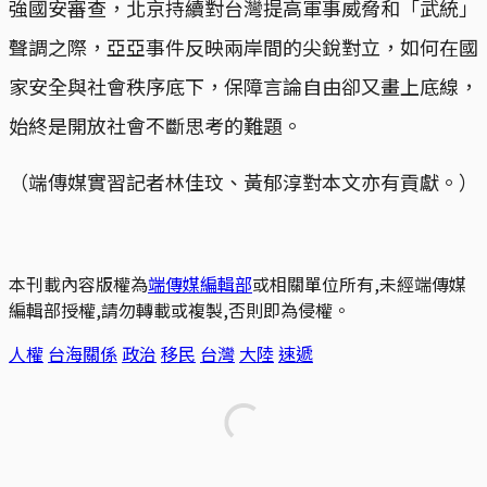
強國安審查，北京持續對台灣提高軍事威脅和「武統」
聲調之際，亞亞事件反映兩岸間的尖銳對立，如何在國
家安全與社會秩序底下，保障言論自由卻又畫上底線，
始終是開放社會不斷思考的難題。
（端傳媒實習記者林佳玟、黃郁淳對本文亦有貢獻。）
本刊載內容版權為
端傳媒編輯部
或相關單位所有,未經端傳媒
編輯部授權,請勿轉載或複製,否則即為侵權。
人權
台海關係
政治
移民
台灣
大陸
速遞