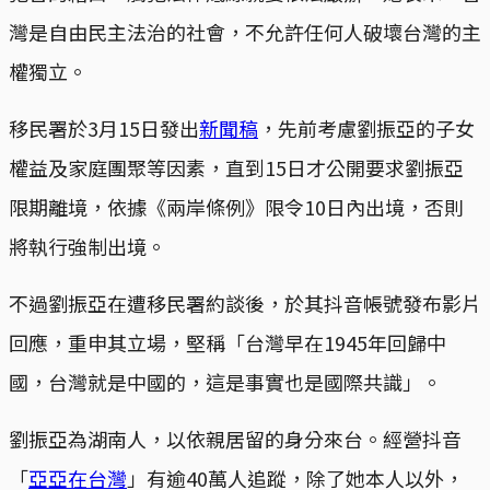
灣是自由民主法治的社會，不允許任何人破壞台灣的主
權獨立。
移民署於3月15日發出
新聞稿
，先前考慮劉振亞的子女
權益及家庭團聚等因素，直到15日才公開要求劉振亞
限期離境，依據《兩岸條例》限令10日內出境，否則
將執行強制出境。
不過劉振亞在遭移民署約談後，於其抖音帳號發布影片
回應，重申其立場，堅稱「台灣早在1945年回歸中
國，台灣就是中國的，這是事實也是國際共識」。
劉振亞為湖南人，以依親居留的身分來台。經營抖音
「
亞亞在台灣
」有逾40萬人追蹤，除了她本人以外，