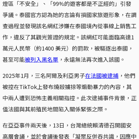
燈區「不安全」、「99%的遊客都是不正經的」引發
爭議。泰國官方認為她的言論有損國家旅遊形象，在調
查過程並發現該名網紅涉嫌在泰國境內從事線上銷售工
作，違反了其觀光簽證的規定。該網紅可能面臨高達1
萬元人民幣（約1400 美元）的罰款，被驅逐出泰國，
甚至可能
被列入黑名單
，永遠無法再次進入該國。
2025年1月，三名阿爾及利亞男子
在法國被逮捕
，他們
被控在TikTok上發布燒殺擄掠等煽動暴力的內容，其
中兩人遭到恐怖主義相關指控。此次逮捕事件背景，正
值法國與其前殖民地間陷入關係緊張之際。
在亞亞事件兩天後，13日，台灣總統賴清德召開國安
高層會議，並於會議後發表「凝聚反併吞共識，因應中