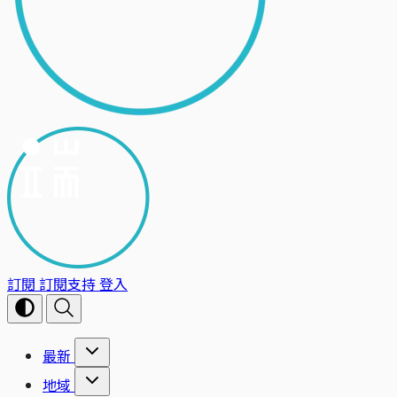
訂閱
訂閱支持
登入
最新
地域