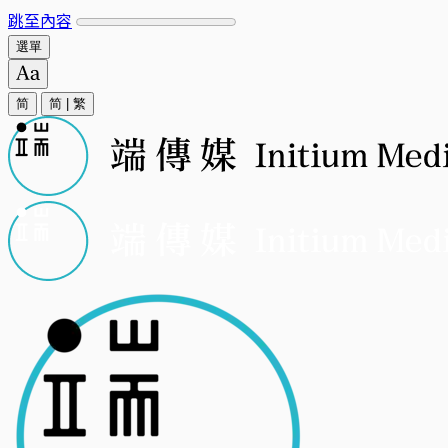
跳至內容
選單
简
简
|
繁