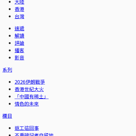
大陸
香港
台灣
速遞
解讀
評論
播客
影音
系列
2026伊朗戰爭
香港世紀大火
「中國有稀土」
情色的未來
欄目
返工這回事
不重磅記者自留地