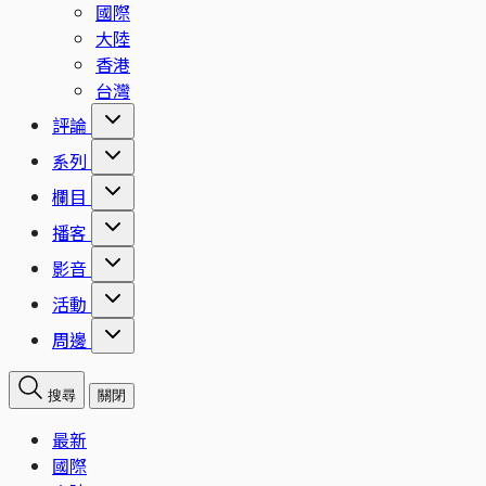
國際
大陸
香港
台灣
評論
系列
欄目
播客
影音
活動
周邊
搜尋
關閉
最新
國際