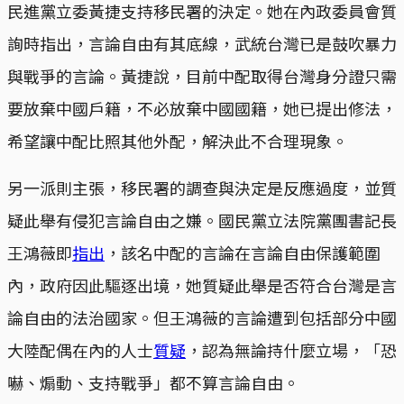
民進黨立委黃捷支持移民署的決定。她在內政委員會質
詢時指出，言論自由有其底線，武統台灣已是鼓吹暴力
與戰爭的言論。黃捷說，目前中配取得台灣身分證只需
要放棄中國戶籍，不必放棄中國國籍，她已提出修法，
希望讓中配比照其他外配，解決此不合理現象。
另一派則主張，移民署的調查與決定是反應過度，並質
疑此舉有侵犯言論自由之嫌。國民黨立法院黨團書記長
王鴻薇即
指出
，該名中配的言論在言論自由保護範圍
內，政府因此驅逐出境，她質疑此舉是否符合台灣是言
論自由的法治國家。但王鴻薇的言論遭到包括部分中國
大陸配偶在內的人士
質疑
，認為無論持什麼立場，「恐
嚇、煽動、支持戰爭」都不算言論自由。