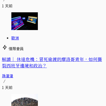
1 天前
歐洲
僅限會員
解讀｜
休達危機：冒死偷渡的摩洛哥青年，如何撕
裂西班牙邊境和政治？
孫漫漫
1 天前