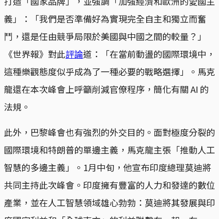
打造「國家品牌」，並強調「加強經濟和歐洲的愛國主
義」：「我們是否準備好為實現完全自主和獨立而奮
鬥，還是任由競爭局限於美國與中國之間的較量？」
《世界報》對此
評論
道：「在當前動盪的國際環境中，
這種樂觀態度似乎成為了一種必要的戰略選擇」。馬克
龍還在本次峰會上呼籲削減官僚程序，簡化有關 AI 的
法規。
此外，巴黎峰會也有強烈的外交目的。面對極度分裂的
國際環境和特朗普的單邊主義，馬克龍主張「推動人工
智慧的多邊主義」。1月中旬，他宣布印度總理莫迪將
共同主持此次峰會。印度擁有豐富的人力和發達的數位
產業，並在人工智慧領域雄心勃勃：莫迪將其發展與印