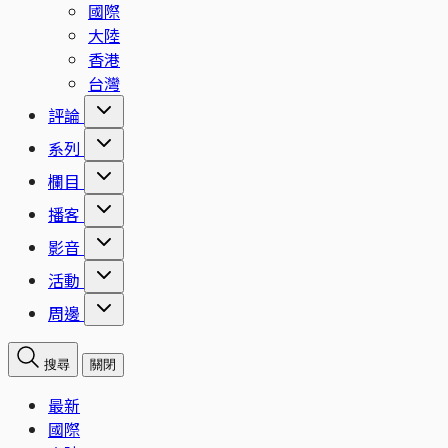
國際
大陸
香港
台灣
評論
系列
欄目
播客
影音
活動
周邊
搜尋
關閉
最新
國際