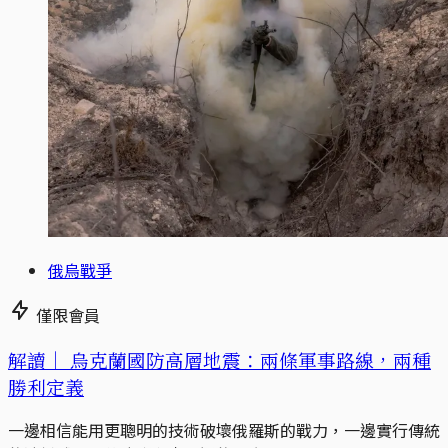
俄烏戰爭
僅限會員
解讀｜
烏克蘭國防高層地震：兩條軍事路線，兩種
勝利定義
一邊相信能用更聰明的技術破壞俄羅斯的戰力，一邊實行傳統