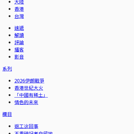
大陸
香港
台灣
速遞
解讀
評論
播客
影音
系列
2026伊朗戰爭
香港世紀大火
「中國有稀土」
情色的未來
欄目
返工这回事
不重磅記者自留地