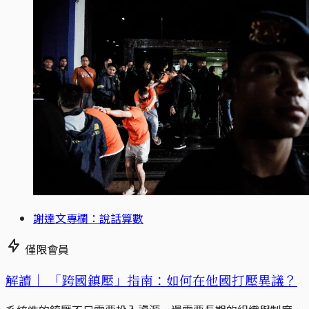
謝達文專欄：說話算數
僅限會員
解讀｜
「跨國鎮壓」指南：如何在他國打壓異議？