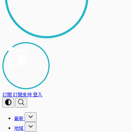
訂閱
訂閱支持
登入
最新
地域