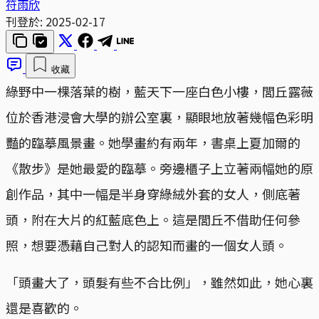
符雨欣
刊登於:
2025-02-17
收藏
綠野中一棵落葉的樹，藍天下一座白色小樓，閭丘露薇
位於香港浸會大學的辦公室裏，顯眼地放著幾幅色彩明
豔的臨摹風景畫。她學畫約有兩年，書桌上夏加爾的
《散步》是她最愛的臨摹。旁邊櫃子上立著兩幅她的原
創作品，其中一幅是半身穿綠絨外套的女人，側底著
頭，附在大片的紅藍底色上。這是閭丘不借助任何參
照，想要憑藉自己對人的認知而畫的一個女人頭。
「頭畫大了，頭髮有些不合比例」，雖然如此，她心裏
還是喜歡的。