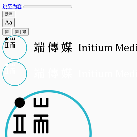
跳至內容
選單
简
简
|
繁