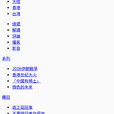
大陸
香港
台灣
速遞
解讀
評論
播客
影音
系列
2026伊朗戰爭
香港世紀大火
「中國有稀土」
情色的未來
欄目
返工這回事
不重磅記者自留地