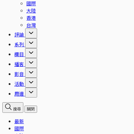
國際
大陸
香港
台灣
評論
系列
欄目
播客
影音
活動
周邊
搜尋
關閉
最新
國際