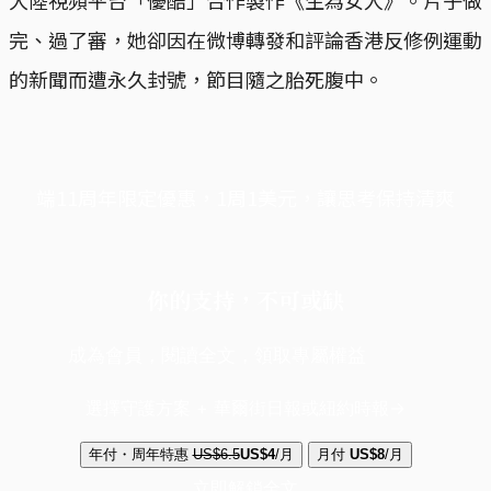
大陸視頻平台「優酷」合作製作《生為女人》。片子做
完、過了審，她卻因在微博轉發和評論香港反修例運動
的新聞而遭永久封號，節目隨之胎死腹中。
端11周年限定優惠，1周1美元，讓思考保持清爽
你的支持，不可或缺
成為會員，閱讀全文，領取專屬權益
選擇守護方案 + 華爾街日報或紐約時報
年付・周年特惠
US$6.5
US$4
/月
月付
US$8
/月
立即解鎖全文