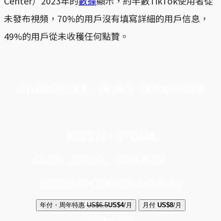
Center）2023年的
數據
顯示，約半數TikTok使用者從
未發布視頻，70%的用戶沒有填寫詳細的用戶信息，
49%的用戶從未收穫任何點贊。
端11周年限定優惠，1周1美元，讓思考保持清爽
你的支持，不可或缺
成為會員，閱讀全文，領取專屬權益
選擇守護方案 + 華爾街日報或紐約時報
年付・周年特惠
US$6.5
US$4
/月
月付
US$8
/月
立即解鎖全文