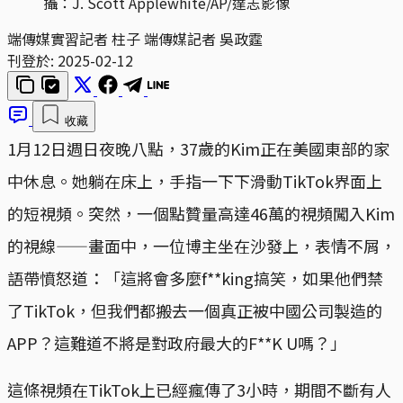
攝：J. Scott Applewhite/AP/達志影像
端傳媒實習記者 柱子 端傳媒記者 吳政霆
刊登於:
2025-02-12
收藏
1月12日週日夜晚八點，37歲的Kim正在美國東部的家
中休息。她躺在床上，手指一下下滑動TikTok界面上
的短視頻。突然，一個點贊量高達46萬的視頻闖入Kim
的視線——畫面中，一位博主坐在沙發上，表情不屑，
語帶憤怒道：「這將會多麼f**king搞笑，如果他們禁
了TikTok，但我們都搬去一個真正被中國公司製造的
APP？這難道不將是對政府最大的F**K U嗎？」
這條視頻在TikTok上已經瘋傳了3小時，期間不斷有人