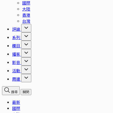
國際
大陸
香港
台灣
評論
系列
欄目
播客
影音
活動
周邊
搜尋
關閉
最新
國際