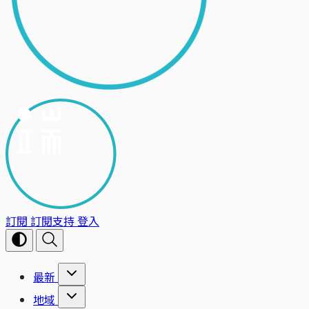
訂閱
訂閱支持
登入
最新
地域