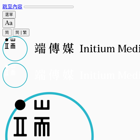
跳至內容
選單
简
简
|
繁