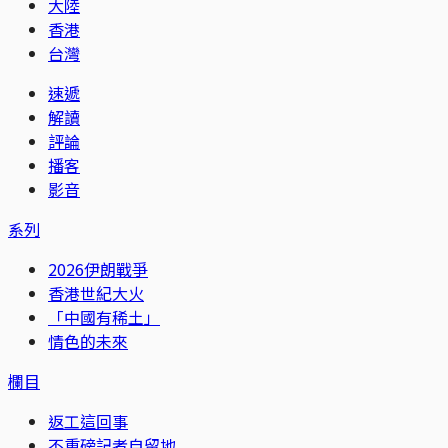
大陸
香港
台灣
速遞
解讀
評論
播客
影音
系列
2026伊朗戰爭
香港世紀大火
「中國有稀土」
情色的未來
欄目
返工這回事
不重磅記者自留地