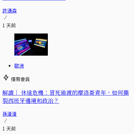
許湧森
1 天前
歐洲
僅限會員
解讀｜
休達危機：冒死偷渡的摩洛哥青年，如何撕
裂西班牙邊境和政治？
孫漫漫
1 天前