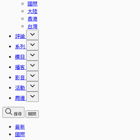
國際
大陸
香港
台灣
評論
系列
欄目
播客
影音
活動
周邊
搜尋
關閉
最新
國際