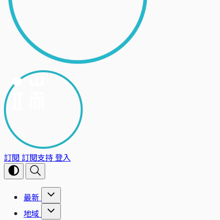
訂閱
訂閱支持
登入
最新
地域