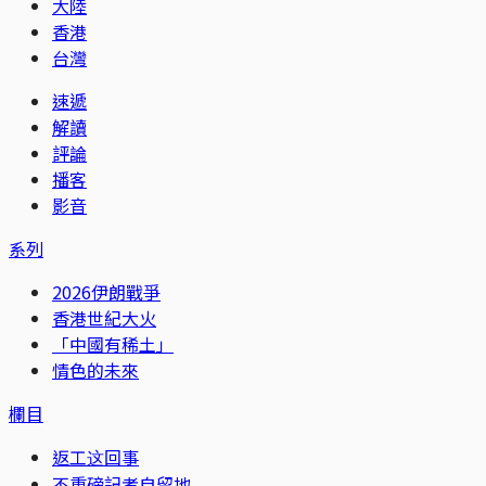
大陸
香港
台灣
速遞
解讀
評論
播客
影音
系列
2026伊朗戰爭
香港世紀大火
「中國有稀土」
情色的未來
欄目
返工这回事
不重磅記者自留地