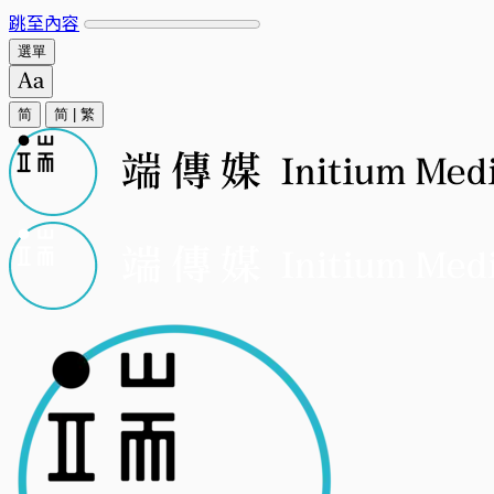
跳至內容
選單
简
简
|
繁