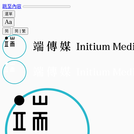
跳至內容
選單
简
简
|
繁