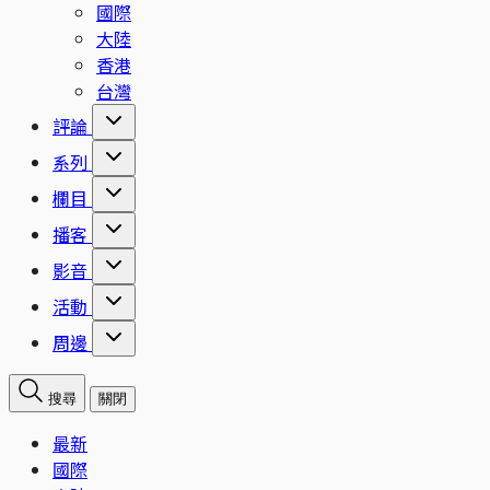
國際
大陸
香港
台灣
評論
系列
欄目
播客
影音
活動
周邊
搜尋
關閉
最新
國際