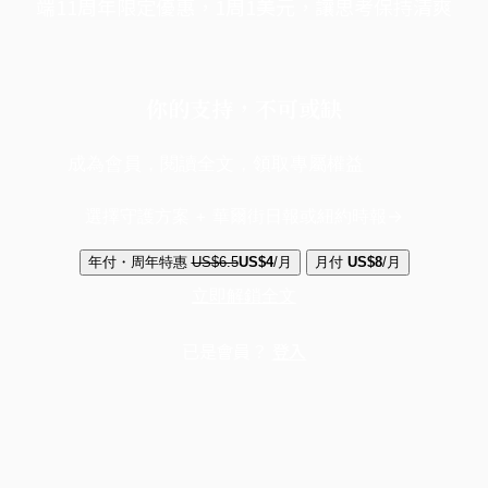
端11周年限定優惠，1周1美元，讓思考保持清爽
你的支持，不可或缺
成為會員，閱讀全文，領取專屬權益
選擇守護方案 + 華爾街日報或紐約時報
年付・周年特惠
US$6.5
US$4
/月
月付
US$8
/月
立即解鎖全文
已是會員？
登入