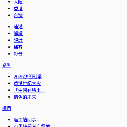
大陸
香港
台灣
速遞
解讀
評論
播客
影音
系列
2026伊朗戰爭
香港世紀大火
「中國有稀土」
情色的未來
欄目
返工這回事
不重磅記者自留地