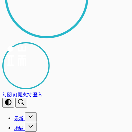
訂閱
訂閱支持
登入
最新
地域