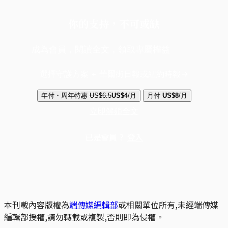
你的支持，不可或缺
成為會員，閱讀全文，領取專屬權益
選擇守護方案 + 華爾街日報或紐約時報
年付・周年特惠
US$6.5
US$4
/月
月付
US$8
/月
立即解鎖全文
已是會員？
登入
本刊載內容版權為
端傳媒編輯部
或相關單位所有,未經端傳媒
編輯部授權,請勿轉載或複製,否則即為侵權。