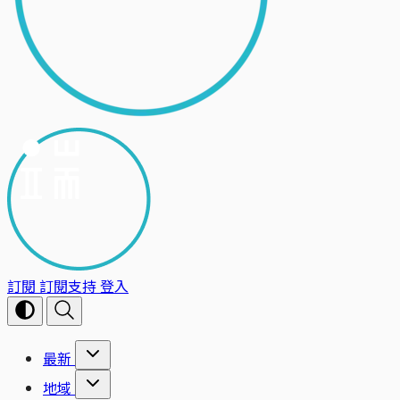
訂閱
訂閱支持
登入
最新
地域