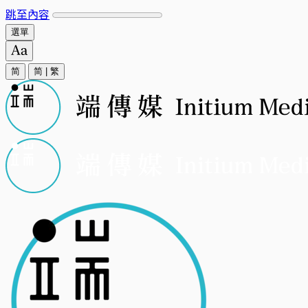
跳至內容
選單
简
简
|
繁