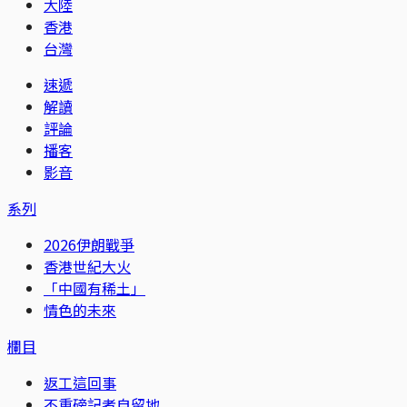
大陸
香港
台灣
速遞
解讀
評論
播客
影音
系列
2026伊朗戰爭
香港世紀大火
「中國有稀土」
情色的未來
欄目
返工這回事
不重磅記者自留地