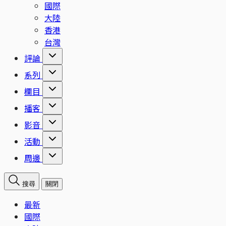
國際
大陸
香港
台灣
評論
系列
欄目
播客
影音
活動
周邊
搜尋
關閉
最新
國際