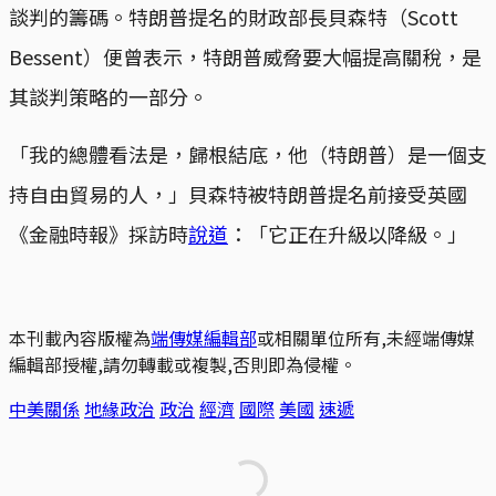
談判的籌碼。特朗普提名的財政部長貝森特（Scott
Bessent）便曾表示，特朗普威脅要大幅提高關稅，是
其談判策略的一部分。
「我的總體看法是，歸根結底，他（特朗普）是一個支
持自由貿易的人，」貝森特被特朗普提名前接受英國
《金融時報》採訪時
說道
：「它正在升級以降級。」
本刊載內容版權為
端傳媒編輯部
或相關單位所有,未經端傳媒
編輯部授權,請勿轉載或複製,否則即為侵權。
中美關係
地緣政治
政治
經濟
國際
美國
速遞