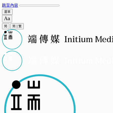
跳至內容
選單
简
简
|
繁