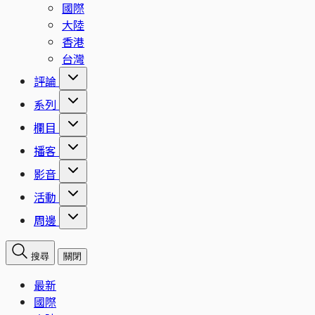
國際
大陸
香港
台灣
評論
系列
欄目
播客
影音
活動
周邊
搜尋
關閉
最新
國際