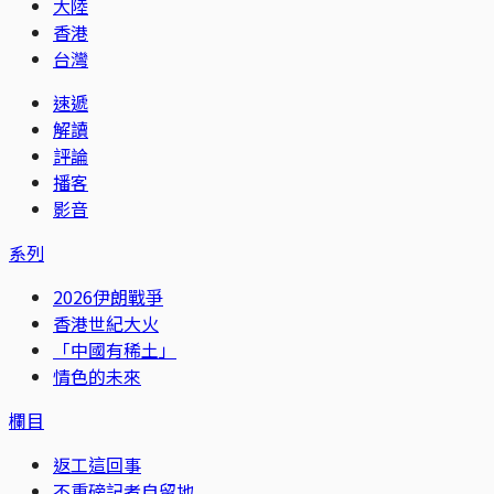
大陸
香港
台灣
速遞
解讀
評論
播客
影音
系列
2026伊朗戰爭
香港世紀大火
「中國有稀土」
情色的未來
欄目
返工這回事
不重磅記者自留地