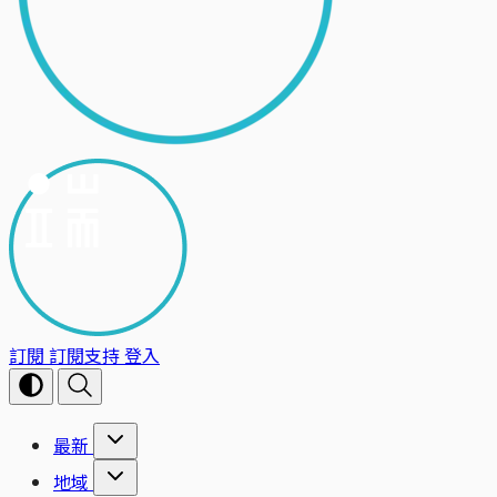
訂閱
訂閱支持
登入
最新
地域