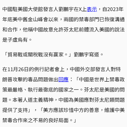
中國駐美國大使館發言人劉鵬宇在X上
表示
，自2023年
年底美中舊金山峰會以來，兩國的禁毒部門已恢復溝通
和合作，他稱中國故意允許芬太尼前體流入美國的說法
是子虛烏有。
「貿易戰或關稅戰沒有贏家。」劉鵬宇寫道。
在11月26日的例行記者會上，中國外交部發言人對特
朗普攻擊的毒品問題做出
回應
：「中國是世界上禁毒政
策最嚴格、執行最徹底的國家之一。芬太尼是美國的問
題。本著人道主義精神，中國為美國應對芬太尼類問題
提供了支持」，「美方應該珍惜中方的善意，維護中美
禁毒合作來之不易的良好局面。」