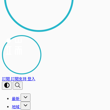
訂閱
訂閱支持
登入
最新
地域