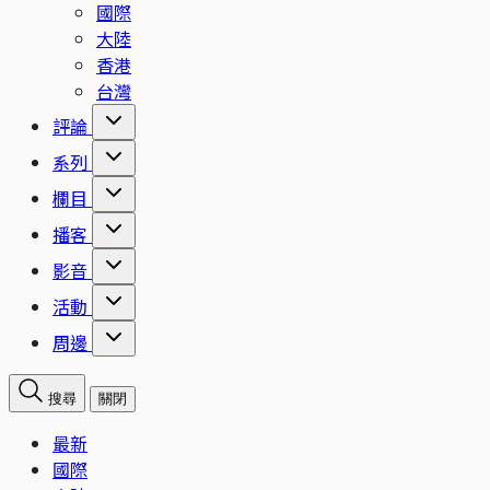
國際
大陸
香港
台灣
評論
系列
欄目
播客
影音
活動
周邊
搜尋
關閉
最新
國際