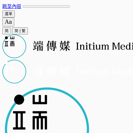
跳至內容
選單
简
简
|
繁