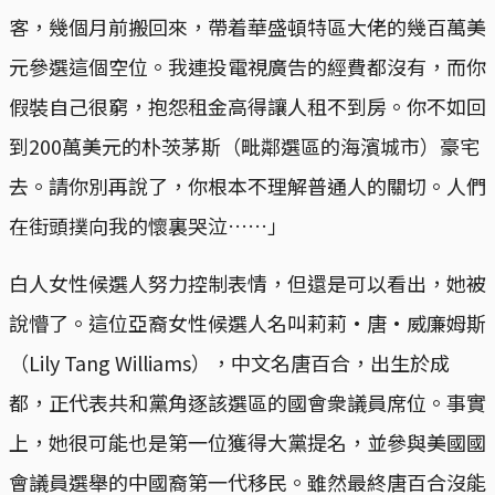
客，幾個月前搬回來，帶着華盛頓特區大佬的幾百萬美
元參選這個空位。我連投電視廣告的經費都沒有，而你
假裝自己很窮，抱怨租金高得讓人租不到房。你不如回
到200萬美元的朴茨茅斯（毗鄰選區的海濱城市）豪宅
去。請你別再說了，你根本不理解普通人的關切。人們
在街頭撲向我的懷裏哭泣……」
白人女性候選人努力控制表情，但還是可以看出，她被
說懵了。這位亞裔女性候選人名叫莉莉·唐·威廉姆斯
（Lily Tang Williams），中文名唐百合，出生於成
都，正代表共和黨角逐該選區的國會衆議員席位。事實
上，她很可能也是第一位獲得大黨提名，並參與美國國
會議員選舉的中國裔第一代移民。雖然最終唐百合沒能