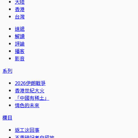
大陸
香港
台灣
速遞
解讀
評論
播客
影音
系列
2026伊朗戰爭
香港世紀大火
「中國有稀土」
情色的未來
欄目
返工这回事
不重磅記者自留地