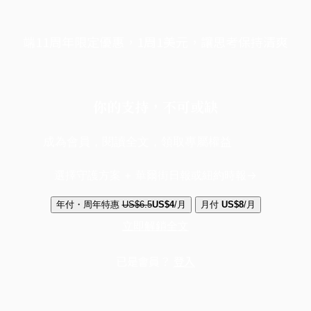
端11周年限定優惠，1周1美元，讓思考保持清爽
你的支持，不可或缺
成為會員，閱讀全文，領取專屬權益
選擇守護方案 + 華爾街日報或紐約時報
年付・周年特惠
US$6.5
US$4
/月
月付
US$8
/月
立即解鎖全文
已是會員？
登入