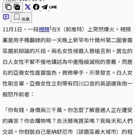
收藏
1
11月1日，一段
視頻
在X（前推特）上突然爆火。視頻
裏是用手機翻錄的前一天晚上新罕布什爾州第二國會選
區選前辯論的片段。兩名女性候選人唇槍舌劍。居左的
白人女性不緊不慢地講述為中產階級減稅的意義，而居
右的亞裔女性面露愠色，微微舉手，示意發言。白人女
性剛言畢，亞裔女性立刻帶有四川口音的英語連珠炮一
般怒斥前者：
「你有錢，身價兩三千萬。你怎麼了解普通人正在遭受
的痛苦？你去購物嗎？去沃爾瑪買菜嗎？我每天和人們
交談。你假裝自己是納舒厄市（該選區最大城市）的租