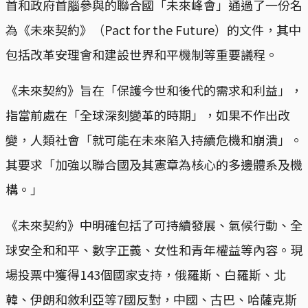
首和政府首腦參與的聯合國「未來峰會」通過了一份名
為《未來契約》（Pact for the Future）的文件，其中
包括改革安理會和建設世界和平機制等重要議程。
《未來契約》旨在「保護今世和後代的需求和利益」，
指當前處在「全球深刻變革的時期」，如果不作出改
變，人類社會「就可能在未來陷入持續危機和崩潰」。
其要求「加強以聯合國及其憲章為核心的多邊體系及機
構。」
《未來契約》中明確包括了可持續發展、氣候行動、全
球安全和和平、數字正義、女性和青年權益等內容。現
場投票中獲得143個國家支持，俄羅斯、白羅斯、北
韓、伊朗和敘利亞等7國反對，中國、古巴、哈薩克斯