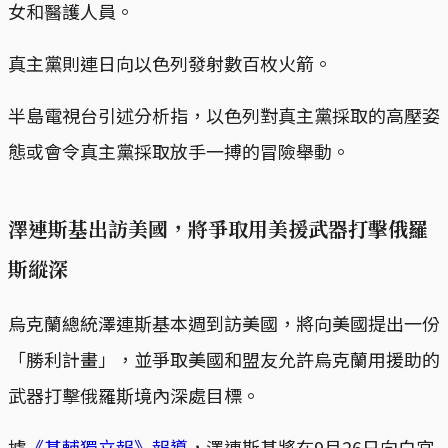
女和醫護人員。
真主黨則連日向以色列發射數百枚火箭。
半島電視台引述分析指，以色列對真主黨採取的高壓姿
態或會令真主黨採取放手一搏的冒險舉動。
澤連斯基出訪美國，將爭取用美援武器打擊俄羅
斯縱深
烏克蘭總統澤連斯基本週到訪美國，將向美國提出一份
「勝利計畫」，並爭取美國和盟友允許烏克蘭用援助的
武器打擊俄羅斯境內深處目標。
據
《基輔獨立報》報導
，澤連斯基將在9月26日向白宮