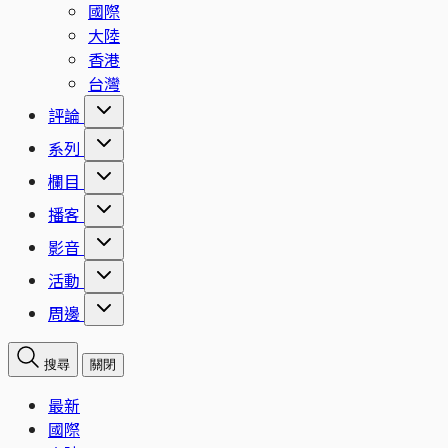
國際
大陸
香港
台灣
評論
系列
欄目
播客
影音
活動
周邊
搜尋
關閉
最新
國際