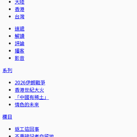
大陸
香港
台灣
速遞
解讀
評論
播客
影音
系列
2026伊朗戰爭
香港世紀大火
「中國有稀土」
情色的未來
欄目
返工這回事
不重磅記者自留地