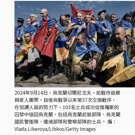
2024年9月14日，烏克蘭切爾尼戈夫，前戰俘返鄉
與家人團聚。自俄烏戰爭以來第57次交換戰俘，
在協調人員的努力下，103名士兵成功從俄羅斯的
囚禁中返回烏克蘭，包括烏克蘭武裝部隊、烏克蘭
國民警衛隊、邊境部隊和警察部隊的士兵。 攝：
Vlada Liberova/Libkos/Getty Images