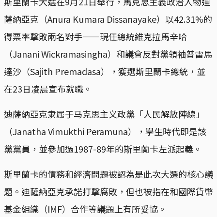
斯里蘭卡大選在9月21日舉行，馬克思主義政治人物迪
薩納亞克（Anura Kumara Dissanayake）以42.31%的
得票率擊敗兩名對手——現任總統維克拉馬辛哈
（Janani Wickramasingha）和議會反對黨領袖普雷馬
達沙（Sajith Premadasa），獲選斯里蘭卡總統，並
在23日凌晨宣布就職。
迪薩納亞克隶属于马克思主义政黨「人民解放陣線」
（Janatha Vimukthi Peramuna），學生時代即是該
黨黨員，並參加過1987-89年的斯里蘭卡左派起義。
斯里蘭卡的債務和經濟問題被認為是此次大選的核心議
題。迪薩納亞克承諾打擊腐敗，但也被指在和國際貨幣
基金組織（IMF）合作等議題上有所妥協。