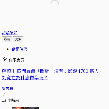
評論須知
最新
更多
斷網時代
僅限會員
解讀｜
四問台灣「斷網」演習：影響 1700 萬人，
究竟在為什麼做準備？
吳思薇
13 小時前