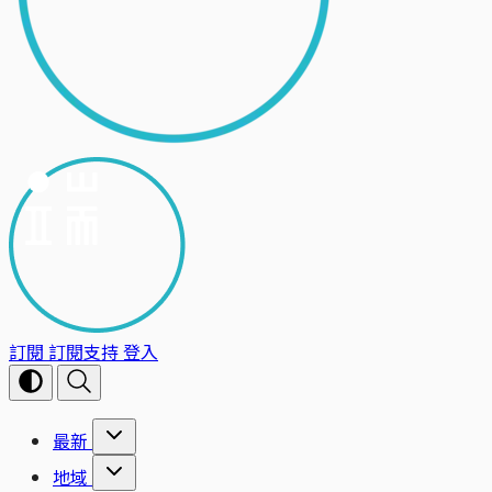
訂閱
訂閱支持
登入
最新
地域