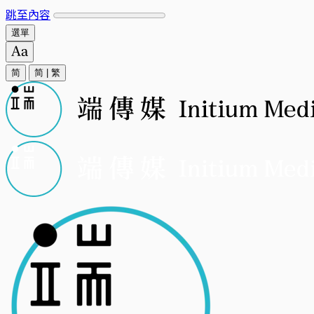
跳至內容
選單
简
简
|
繁