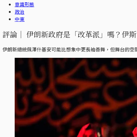
意識形態
政治
中東
評論｜
伊朗新政府是「改革派」嗎？伊斯
伊朗新總統佩澤什基安可能比想象中更長袖善舞，但舞台的空