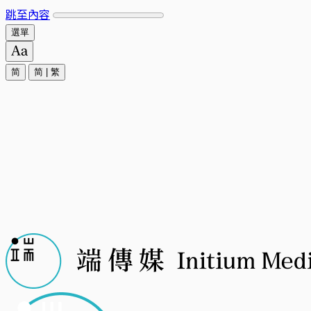
跳至內容
選單
简
简
|
繁