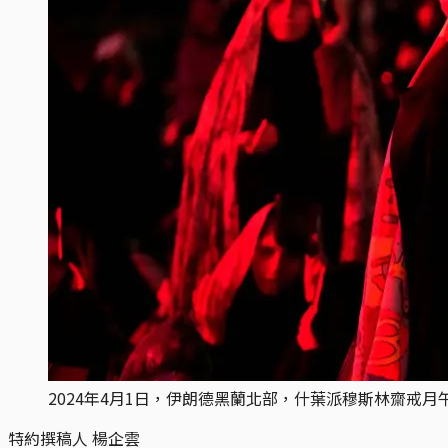
2024年4月1日，伊朗德黑蘭北部，什葉派穆斯林齋戒月午夜
特約撰稿人 楊企雲