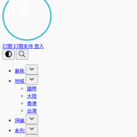
訂閱
訂閱支持
登入
最新
地域
國際
大陸
香港
台灣
評論
系列