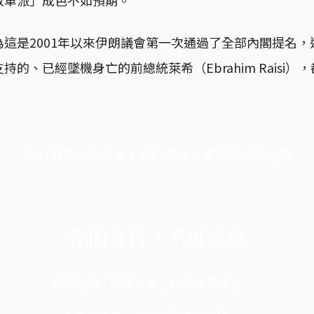
這是2001年以來伊朗議會第一次通過了全部內閣提名
的、已經墜機身亡的前總統萊希（Ebrahim Raisi）
端11周年限定優惠，1周1美元，讓思考保持清爽
你的支持，不可或缺
成為會員，閱讀全文，領取專屬權益