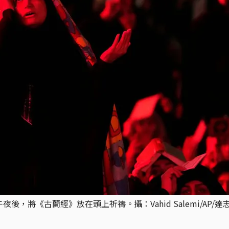
後，將《古蘭經》放在頭上祈禱。攝：Vahid Salemi/AP/達