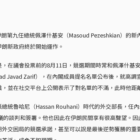
，伊朗第九任總統佩澤什基安（Masoud Pezeshkian）
伊朗新政府終於開始運作。
是，在議會投票前的8月11日，競選期間時常和佩澤什基
ad Javad Zarif），在內閣成員提名名單公布後，就
職，並在社交平台上公開表示了對名單的不滿，此時他距離
統魯哈尼（Hassan Rouhani）時代的外交部長，
協議的談判和簽署。他也因此在伊朗民間享有很高聲望。
朗外交困局的競選承諾，甚至可以說是最後逆勢獲勝的重
改革派」成色不如預期。