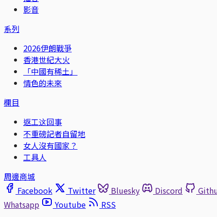
影音
系列
2026伊朗戰爭
香港世紀大火
「中國有稀土」
情色的未來
欄目
返工这回事
不重磅記者自留地
女人沒有國家？
工具人
周邊商城
Facebook
Twitter
Bluesky
Discord
Gith
Whatsapp
Youtube
RSS