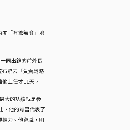
的新內閣「有驚無險」地
安一同出鏡的前外長
高調宣布辭去「負責戰略
他上任才11天。
任內最大的功績就是參
因此，他的背書代表了
要推力。他辭職，則