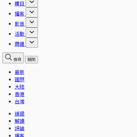
欄目
播客
影音
活動
周邊
搜尋
關閉
最新
國際
大陸
香港
台灣
速遞
解讀
評論
播客