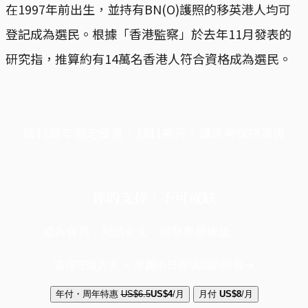
在1997年前出生，並持有BN(O)護照的移英港人均可
登記成為選民。根據「香港監察」於去年11月發表的
研究指，推算約有14萬名香港人符合資格成為選民。
端11周年限定優惠，1周1美元，讓思考保持清爽
你的支持，不可或缺
成為會員，閱讀全文，領取專屬權益
選擇守護方案 + 華爾街日報或紐約時報
年付・周年特惠
US$6.5
US$4
/月
月付
US$8
/月