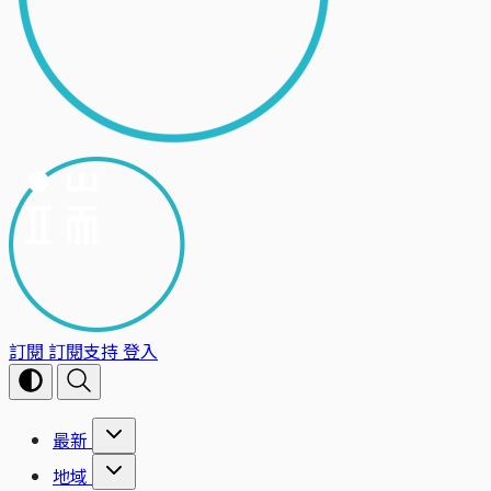
訂閱
訂閱支持
登入
最新
地域