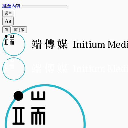
跳至內容
選單
简
简
|
繁