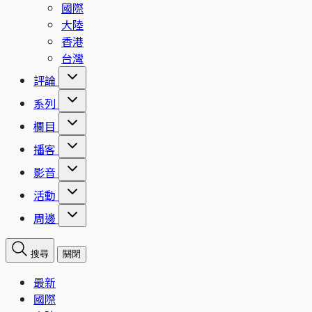
國際
大陸
香港
台灣
評論
系列
欄目
播客
影音
活動
周邊
搜尋
關閉
最新
國際