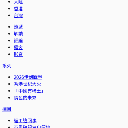
大陸
香港
台灣
速遞
解讀
評論
播客
影音
系列
2026伊朗戰爭
香港世紀大火
「中國有稀土」
情色的未來
欄目
返工這回事
不重磅記者自留地