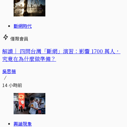
斷網時代
僅限會員
解讀｜
四問台灣「斷網」演習：影響 1700 萬人，
究竟在為什麼做準備？
吳思薇
14 小時前
輿論現象