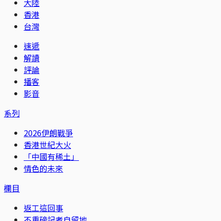
大陸
香港
台灣
速遞
解讀
評論
播客
影音
系列
2026伊朗戰爭
香港世紀大火
「中國有稀土」
情色的未來
欄目
返工這回事
不重磅記者自留地