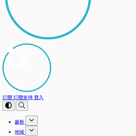
訂閱
訂閱支持
登入
最新
地域