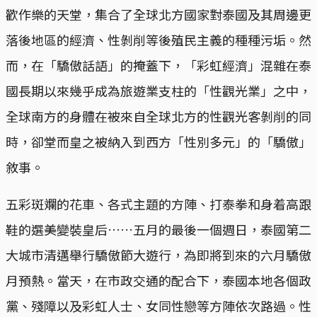
歡作樂的天堂，集合了全球北方國家對泰國及其周邊更
落後地區的經濟、性剝削等後殖民主義的種種污垢。然
而，在「驕傲話語」的掩蓋下，「彩虹經濟」混雜在泰
國長期以來幾乎成為旅遊業支柱的「性觀光業」之中，
全球南方的身體在被來自全球北方的性觀光客剝削的同
時，卻堂而皇之被納入到西方「性別多元」的「驕傲」
敘事。
五彩斑斕的花車、各式主題的方陣、打泰拳和身着高跟
鞋的選美變裝皇后……五月的最後一個週日，泰國第二
大城市清邁舉行驕傲節大遊行，為即將到來的六月驕傲
月預熱。當天，在市政交通的配合下，泰國本地各個政
黨、殘障以及彩虹人士、女同性戀等方陣依次路過。性