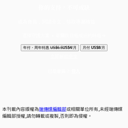
你的支持，不可或缺
成為會員，閱讀全文，領取專屬權益
選擇守護方案 + 華爾街日報或紐約時報
年付・周年特惠
US$6.5
US$4
/月
月付
US$8
/月
立即解鎖全文
已是會員？
登入
本刊載內容版權為
端傳媒編輯部
或相關單位所有,未經端傳媒
編輯部授權,請勿轉載或複製,否則即為侵權。