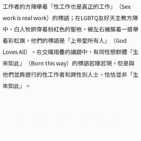
工作者的方陣舉着「性工作也是真正的工作」（Sex
work is real work）的標語；在LGBTQ友好天主教方陣
中，白人牧師穿着粉紅色的聖袍，被左右擁簇着一道舉
着彩虹旗，他們的標語是「上帝愛所有人」（God
Loves All）。在交織摺疊的議題中，有同性戀群體「生
來如此」（Born this way）的標語若隱若現，但是與
他們並肩遊行的性工作者和跨性別人士，恰恰並非「生
來如此」。
端11周年限定優惠，1周1美元，讓思考保持清爽