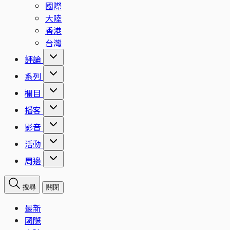
國際
大陸
香港
台灣
評論
系列
欄目
播客
影音
活動
周邊
搜尋
關閉
最新
國際