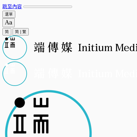
跳至內容
選單
简
简
|
繁