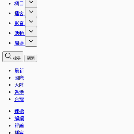
欄目
播客
影音
活動
周邊
搜尋
關閉
最新
國際
大陸
香港
台灣
速遞
解讀
評論
播客