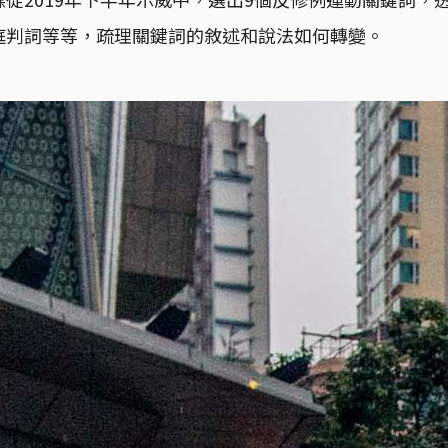
庭判詞等等，疏理關鍵詞的敘述和說法如何轉變。