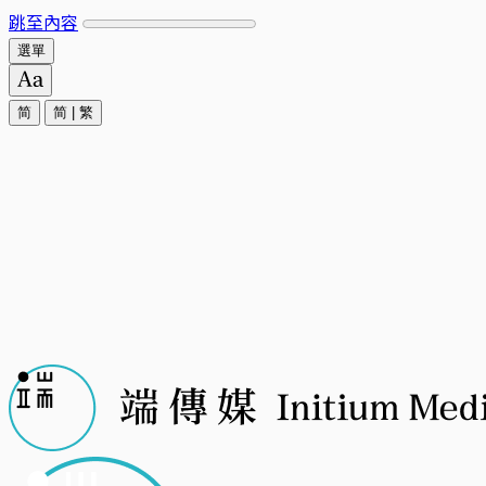
跳至內容
選單
简
简
|
繁