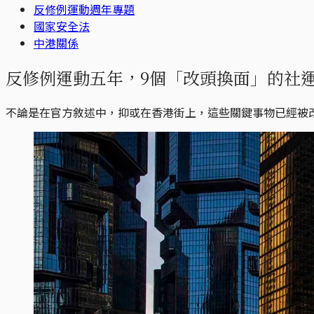
反修例運動週年專題
國家安全法
中港關係
反修例運動五年，9個「改頭換面」的社
不論是在官方敘述中，抑或在香港街上，這些關鍵事物已經被