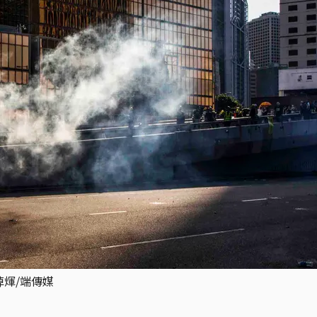
焯煇/端傳媒