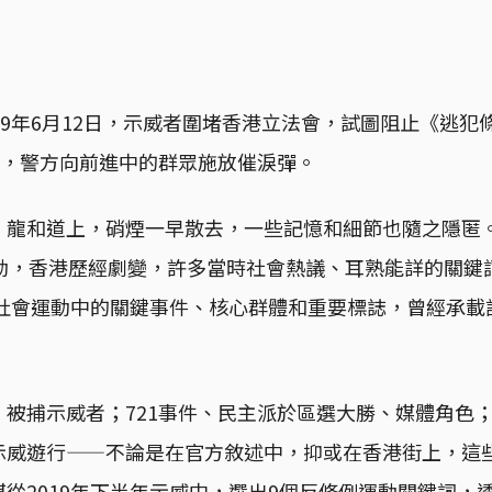
19年6月12日，示威者圍堵香港立法會，試圖阻止《逃犯
分，警方向前進中的群眾施放催淚彈。
龍和道上，硝煙一早散去，一些記憶和細節也隨之隱匿。駐
運動，香港歷經劇變，許多當時社會熱議、耳熟能詳的關鍵
年社會運動中的關鍵事件、核心群體和重要標誌，曾經承
、被捕示威者；721事件、民主派於區選大勝、媒體角色
示威遊行——不論是在官方敘述中，抑或在香港街上，這
從2019年下半年示威中，選出9個反修例運動關鍵詞，