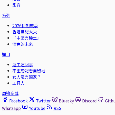
影音
系列
2026伊朗戰爭
香港世紀大火
「中國有稀土」
情色的未來
欄目
返工這回事
不重磅記者自留地
女人沒有國家？
工具人
周邊商城
Facebook
Twitter
Bluesky
Discord
Gith
Whatsapp
Youtube
RSS