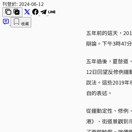
刊登於:
2024-06-12
收藏
五年前的這天，20
辯論。下午3時47
五年過後，夏愨道、
12日回望反修例
說法。這些2019
自的表述。
從運動定性、修例
港》、街道景觀到
了面貌輪廓。端傳媒