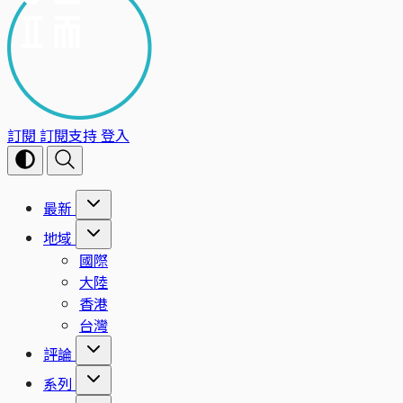
訂閱
訂閱支持
登入
最新
地域
國際
大陸
香港
台灣
評論
系列