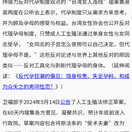
持强力反对代孕制度观点的“台湾女人连线”理事黄淑
英两度在公听会上表示，代孕制度只从需求方来思考，
并为顾及孕母的感受与权益。台湾女性协会也公开反对
代理孕母制度，只赞成人工生殖法通过单身女性与女同
志受孕，“女同志的子宫怎么使用可以自己决定，但代
理孕母不是。”这些反对论述与世界上其他反对的原因
类似——反对工具化与剥削代理孕母的身体。（延伸阅
读：《
反代孕狂潮的偏见：隐身权贵、失足孕妈，和成
为众矢之的男同性恋？
》）
卫福部于2024年5月14日
公告
了人工生殖法修正草案，
在60天内搜集各方意见、凝聚共识，预计年底前送入
行政院。草案内容包含将原法条的“受术夫妻”改为