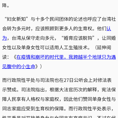
降。
“妇女新知”与十多个民间团体的论述也呼应了台湾社
会转为多元时，应该照顾到更多人的生育权。他们
认
为
，台湾从保守走向多元，“婚育应该脱钩”，让同婚
女性以及单身女性可以适用人工生殖技术。（延伸阅
读：《
在疫情和崩坏的时代里，我跨越半个地球只为遇
见腹中的小生命
》）
而行政院性平处与司法院也在27日公听会上对修法表
示赞成。司法院指出，根据大法官历次的解释，宪法保
障人民享有人格权与家庭权，因此他们赞同单身女性与
同志家庭应受到生育权的保障。而行政院性平处表示，
性平委员对开放单身女与女同志有高度共识，不过在代