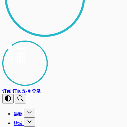
订阅
订阅支持
登录
最新
地域