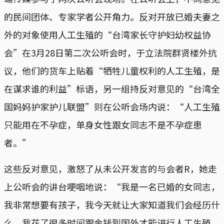
的民间团体、专家学者公开角力。反对开放已婚夫妻之
外的对象使用人工生殖的“台湾家长守护妇幼权益协
会”在3月28日第二次公听会时，于立法院群贤楼外抗
议，他们的货车上贴着“牺牲儿童权利的人工生殖，是
在谋求谁的利益”标语，另一组持反对意见的“台湾全
国妈妈护家护儿联盟”则在公听会场内说：“人工生殖
只能用在不孕症，单身女性跟女同志不是不孕症患
者。”
这些反对意见，激怒了从未公开发言的与会者R，她走
上公听会的讲台哽咽地说：“我是一名已婚的女同志，
我非常想要有孩子，我今天就让大家知道我们会经历什
么。我花了很多时间跟金钱到国外才能进行人工生殖，