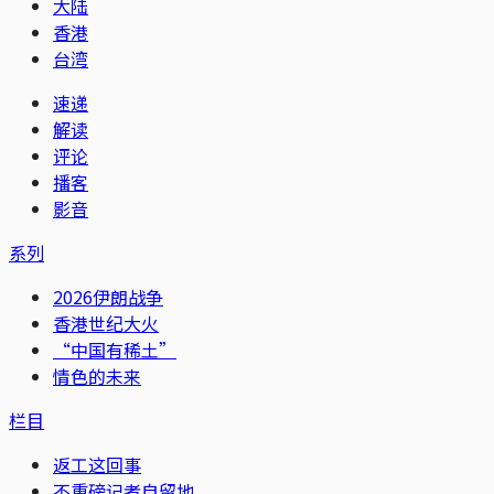
大陆
香港
台湾
速递
解读
评论
播客
影音
系列
2026伊朗战争
香港世纪大火
“中国有稀土”
情色的未来
栏目
返工这回事
不重磅记者自留地