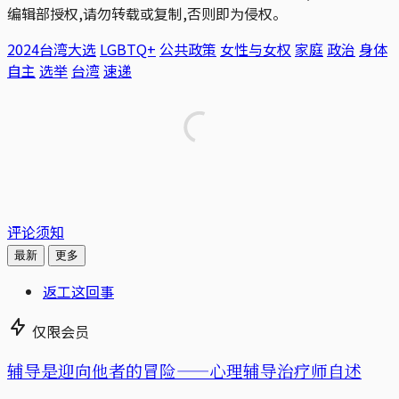
编辑部授权,请勿转载或复制,否则即为侵权。
2024台湾大选
LGBTQ+
公共政策
女性与女权
家庭
政治
身体
自主
选举
台湾
速递
评论须知
最新
更多
返工这回事
仅限会员
辅导是迎向他者的冒险——心理辅导治疗师自述