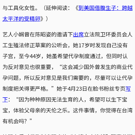
与工具化女性。（延伸阅读：《
到美国借腹生子：跨越
太平洋的受精卵
》）
艺人小娴曾在陈昭姿的邀请下
出席
立法院卫环委员会人
工生殖法修正草案的公听会，她17岁时发现自己没有
子宫，至今44岁，她虽希望代孕制度通过，但同时认
为反对意见也很重要，“这会减少国外曾发生的商业代
孕问题，所以反对意见是我们需要的，尽量可以让代孕
制度把关得更严格。”她于4月23日在脸书粉丝专页
写
下
：“因为种种原因无法生育的人，希望可以生下宝
宝，体验父母亲的天伦之乐。这件事情，你觉得在台湾
有机会吗？”