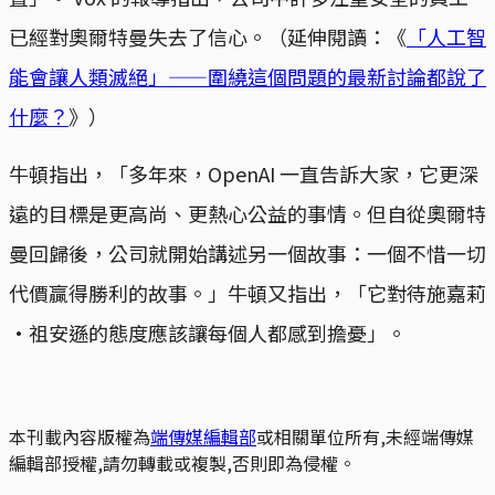
已經對奧爾特曼失去了信心。（延伸閱讀：《
「人工智
能會讓人類滅絕」——圍繞這個問題的最新討論都說了
什麼？
》）
牛頓指出，「多年來，OpenAI 一直告訴大家，它更深
遠的目標是更高尚、更熱心公益的事情。但自從奧爾特
曼回歸後，公司就開始講述另一個故事：一個不惜一切
代價贏得勝利的故事。」牛頓又指出，「它對待施嘉莉
·祖安遜的態度應該讓每個人都感到擔憂」。
本刊載內容版權為
端傳媒編輯部
或相關單位所有,未經端傳媒
編輯部授權,請勿轉載或複製,否則即為侵權。