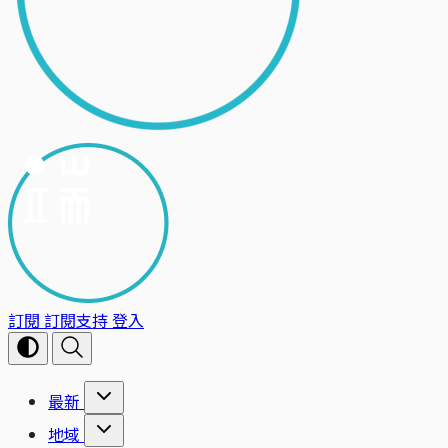
訂閱
訂閱支持
登入
最新
地域