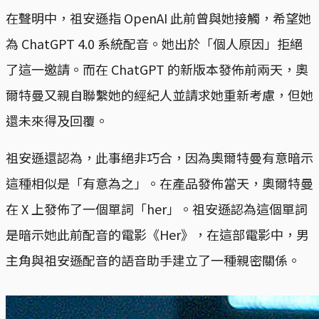
在聲明中，祖安遜指 OpenAI 此前曾與她接觸，希望她
為 ChatGPT 4.0 系統配音。她出於「個人原因」拒絕
了這一邀請。而在 ChatGPT 的新版本發佈前兩天，奧
爾特曼又親自聯繫她的經紀人並請求她重新考慮，但她
還未來得及回覆。
祖安遜還認為，此事絕非巧合，因為奧爾特曼有意暗示
這種相似是「有意為之」。在產品發佈當天，奧爾特曼
在 X 上發佈了一個單詞「her」。祖安遜認為這個單詞
是暗示她此前配音的電影《Her》，在這部電影中，男
主角與祖安遜配音的語音助手建立了一種親密關係。