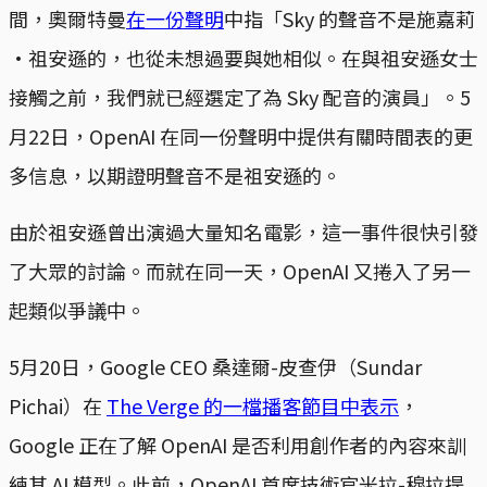
間，奧爾特曼
在一份聲明
中指「Sky 的聲音不是施嘉莉
·祖安遜的，也從未想過要與她相似。在與祖安遜女士
接觸之前，我們就已經選定了為 Sky 配音的演員」。5
月22日，OpenAI 在同一份聲明中提供有關時間表的更
多信息，以期證明聲音不是祖安遜的。
由於祖安遜曾出演過大量知名電影，這一事件很快引發
了大眾的討論。而就在同一天，OpenAI 又捲入了另一
起類似爭議中。
5月20日，Google CEO 桑達爾-皮查伊（Sundar
Pichai）在
The Verge 的一檔播客節目中表示
，
Google 正在了解 OpenAI 是否利用創作者的內容來訓
練其 AI 模型。此前，OpenAI 首席技術官米拉-穆拉提