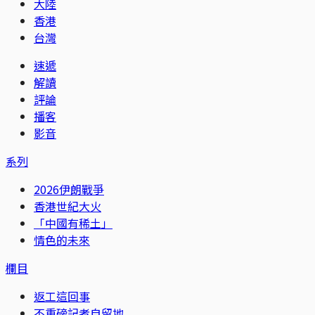
大陸
香港
台灣
速遞
解讀
評論
播客
影音
系列
2026伊朗戰爭
香港世紀大火
「中國有稀土」
情色的未來
欄目
返工這回事
不重磅記者自留地