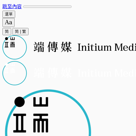
跳至內容
選單
简
简
|
繁