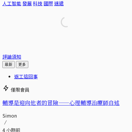
人工智能
發展
科技
國際
速遞
評論須知
最新
更多
返工這回事
僅限會員
輔導是迎向他者的冒險——心理輔導治療師自述
Simon
4 小時前