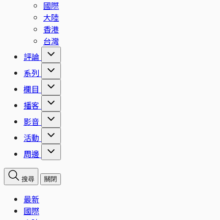
國際
大陸
香港
台灣
評論
系列
欄目
播客
影音
活動
周邊
搜尋
關閉
最新
國際