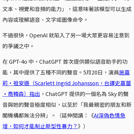
文本、視覺和音頻的能力」，這意味著該模型可以生成
內容或理解語音、文字或圖像命令。
不過很快，OpenAI 就陷入了另一場大眾更容易注意到
的爭議之中。
在 GPT-4o 中，ChatGPT 首次提供類似語音助手的功
能，其中提供了五種不同的聲音。5月20日，演員
施嘉
莉·祖安遜（Scarlett Ingrid Johansson，台譯史嘉蕾
·喬韓森）指出
，ChatGPT 提供的一個名為 Sky 的聲
音與她的聲音極度相似，以至於「我最親密的朋友和新
聞機構都無法分辨」。（延伸閱讀：《
AI深偽色情急
增，如何才能制止新型性暴力？
》）