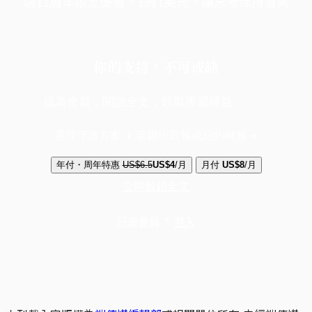
端11周年限定優惠，1周1美元，讓思考保持清爽
你的支持，不可或缺
成為會員，閱讀全文，領取專屬權益
選擇守護方案 + 華爾街日報或紐約時報
年付・周年特惠
US$6.5
US$4
/月
月付
US$8
/月
立即解鎖全文
已是會員？
登入