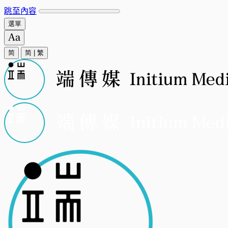
跳至內容
選單
简
简
|
繁