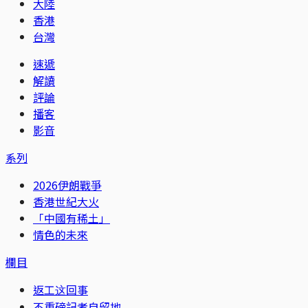
大陸
香港
台灣
速遞
解讀
評論
播客
影音
系列
2026伊朗戰爭
香港世紀大火
「中國有稀土」
情色的未來
欄目
返工这回事
不重磅記者自留地