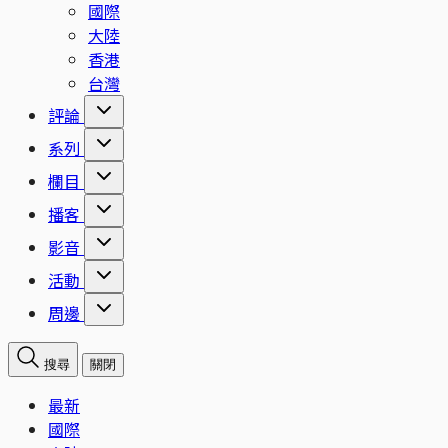
國際
大陸
香港
台灣
評論
系列
欄目
播客
影音
活動
周邊
搜尋
關閉
最新
國際