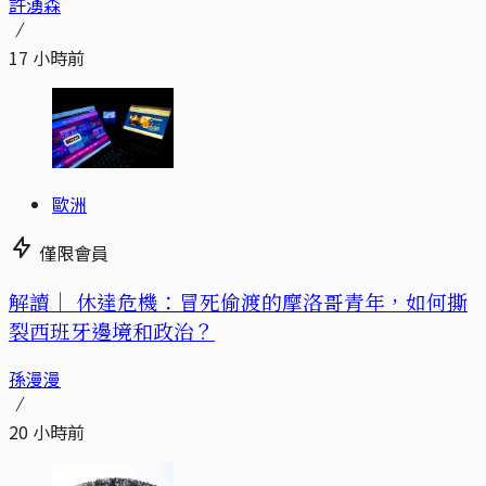
許湧森
17 小時前
歐洲
僅限會員
解讀｜
休達危機：冒死偷渡的摩洛哥青年，如何撕
裂西班牙邊境和政治？
孫漫漫
20 小時前