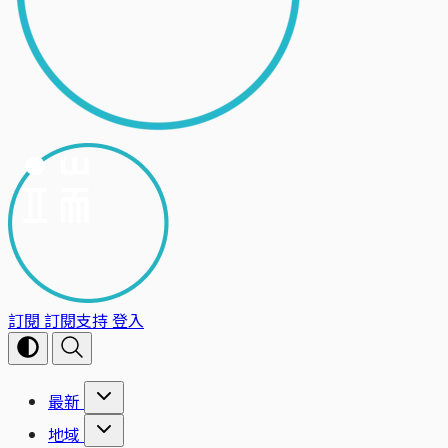
訂閱
訂閱支持
登入
最新
地域