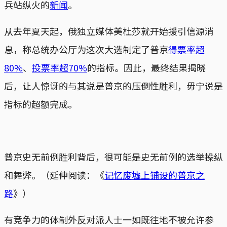
兵站纵火的
新闻
。
从去年夏天起，俄独立媒体美杜莎就开始援引信源消
息，称总统办公厅为这次大选制定了普京
得票率超
80%
、
投票率超70%
的指标。因此，最终结果揭晓
后，让人惊讶的与其说是普京的压倒性胜利，毋宁说是
指标的超额完成。
普京史无前例胜利背后，很可能是史无前例的选举操纵
和舞弊。（延伸阅读：《
记忆废墟上铺设的普京之
路
》）
有竞争力的体制外反对派人士一如既往地不被允许参