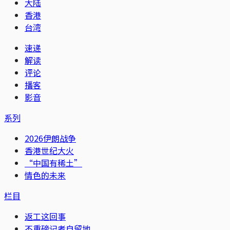
大陆
香港
台湾
速递
解读
评论
播客
影音
系列
2026伊朗战争
香港世纪大火
“中国有稀土”
情色的未来
栏目
返工这回事
不重磅记者自留地