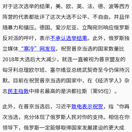
对于这次选举的结果，美、欧、英、法、德、波等西方
阵营的代表都批评了这次大选不公平、不自由，并且伴
随暴力和镇压。德国、爱沙尼亚、立陶宛则响应俄罗斯
反对派的呼吁，表示
不承认选举结果
。此外，俄罗斯独
立媒体
“寒冷”网发现
，祝贺普京当选的国家数量比
2018年大选后大大减少，就连一直被视为普京盟友的
匈牙利总理欧尔班、塞尔维亚总统武契奇至今仍保持沉
默。目前在祝贺普京当选的国家中，在《经济学人》杂
志
民主指数
中排名最高的是洪都拉斯（第95位）。
此外，在普京当选后，习近平
致电表示祝贺
，指“你再
次当选，充分体现了俄罗斯人民对你的支持。相信在你
领导下，俄罗斯一定能够取得国家发展建设的更大成