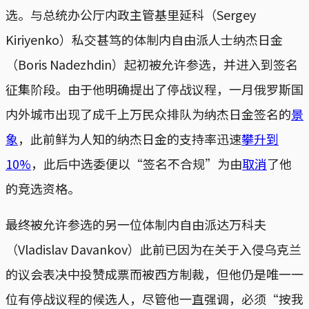
选。与总统办公厅内政主管基里延科（Sergey
Kiriyenko）私交甚笃的体制内自由派人士纳杰日金
（Boris Nadezhdin）起初被允许参选，并进入到签名
征集阶段。由于他明确提出了停战议程，一月俄罗斯国
内外城市出现了成千上万民众排队为纳杰日金签名的
景
象
，此前鲜为人知的纳杰日金的支持率迅速
攀升到
10%
，此后中选委便以“签名不合规”为由
取消
了他
的竞选资格。
最终被允许参选的另一位体制内自由派达万科夫
（Vladislav Davankov）此前已因为在关于入侵乌克兰
的议会表决中投赞成票而被西方制裁，但他仍是唯一一
位有停战议程的候选人，尽管他一直强调，必须“按我