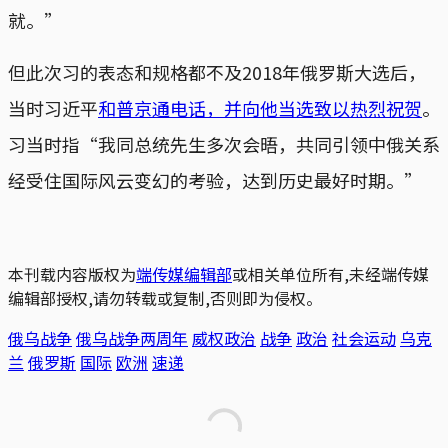
就。”
但此次习的表态和规格都不及2018年俄罗斯大选后，
当时习近平
和普京通电话，并向他当选致以热烈祝贺
。
习当时指“我同总统先生多次会晤，共同引领中俄关系
经受住国际风云变幻的考验，达到历史最好时期。”
本刊载内容版权为
端传媒编辑部
或相关单位所有,未经端传媒
编辑部授权,请勿转载或复制,否则即为侵权。
俄乌战争
俄乌战争两周年
威权政治
战争
政治
社会运动
乌克
兰
俄罗斯
国际
欧洲
速递