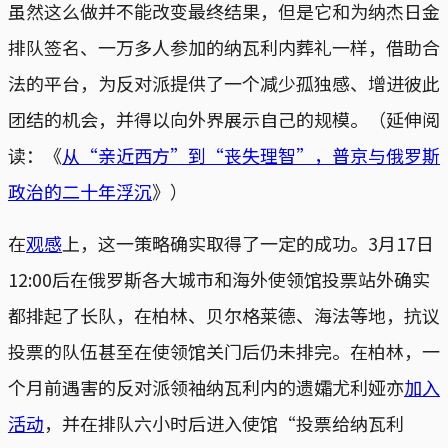
虽然这么做并不能改变最终结果，但是它和为纳杰日金
排队签名、一万多人参加的纳瓦利内葬礼一样，借助合
法的平台，为反对派提供了一个减少孤独感、增进彼此
团结的机会，并得以向外界展示自己的规模。（延伸阅
读：《
从“亲近西方”到“丧失理智”，普京与俄罗斯
政治的二十年浮沉
》）
在
观感
上，这一策略确实取得了一定的成功。3月17日
12:00后在俄罗斯各大城市和海外使领馆投票站外确实
都排起了长队，在柏林、贝尔格莱德、海法等地，抗议
投票的队伍甚至在使领馆关门后仍未排完。在柏林，一
个月前遇害的反对派领袖纳瓦利内的遗孀尤利娅亦
加入
活动
，并在排队六小时后进入使馆“投票给纳瓦利