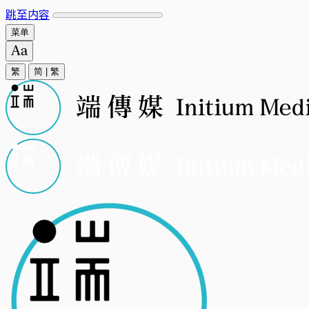
跳至内容
菜单
繁
简
|
繁