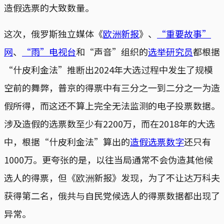
造假选票的大致数量。
这次，俄罗斯独立媒体《
欧洲新报
》、
“重要故事”
网
、
“雨”电视台
和“声音”组织的
选举研究员
都根据
“什皮利金法”推断出2024年大选过程中发生了规模
空前的舞弊，普京的得票中有三分之一到二分之一为造
假所得，而这还不算上完全无法监测的电子投票数据。
涉及造假的选票数至少有2200万，而在2018年的大选
中，根据“什皮利金法”算出的
造假选票数字
还只有
1000万。更夸张的是，以往当局通常不会伪造其他候
选人的得票，但《欧洲新报》发现，为了不让达万科夫
获得第二名，俄共与自民党候选人的得票数据都出现了
异常。