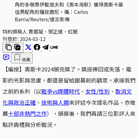
角的多薇喬伊藍道夫和《奧本海默》獲得奧斯卡最
佳男配角的羅拔唐尼。攝：Carlos
Barria/Reuters/達志影像
特約撰稿人 賈選凝、鄧正健、紅眼
刊登於:
2024-03-12
收藏
【編按】奧斯卡2024頒完獎了。獎座捧回或失落，電
影的光影與思慮，都還是留給銀幕前的觀眾。承接我們
之前的系列（以
戰爭vs媒體時代
、
女性/性別
、
取消文
化與政治正確
、
技術與人類
來評述今次提名作品，亦推
薦
十部非熱門之作
），頒獎後，我們再請三位影評人來
點評典禮與分析戰況。