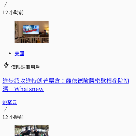
12 小時前
美國
僅限註冊用戶
進步派攻進特朗普票倉：薩依德險勝密歇根參院初
選｜Whatsnew
姚拏云
12 小時前