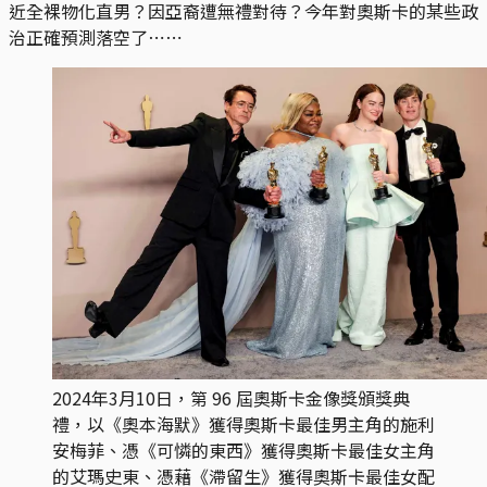
近全裸物化直男？因亞裔遭無禮對待？今年對奧斯卡的某些政
治正確預測落空了⋯⋯
2024年3月10日，第 96 屆奧斯卡金像獎頒獎典
禮，以《奧本海默》獲得奧斯卡最佳男主角的施利
安梅菲、憑《可憐的東西》獲得奧斯卡最佳女主角
的艾瑪史東、憑藉《滯留生》獲得奧斯卡最佳女配