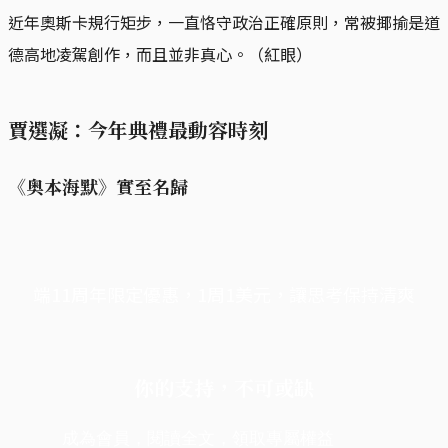
近年奧斯卡規行矩步，一直恪守政治正確原則，常被揶揄是道
德高地凌駕創作，而且並非真心。（紅眼）
賈選凝：今年典禮最動容時刻
《奥本海默》實至名歸
端11周年限定優惠，1周1美元，讓思考保持清爽
你的支持，不可或缺
成為會員，閱讀全文，領取專屬權益