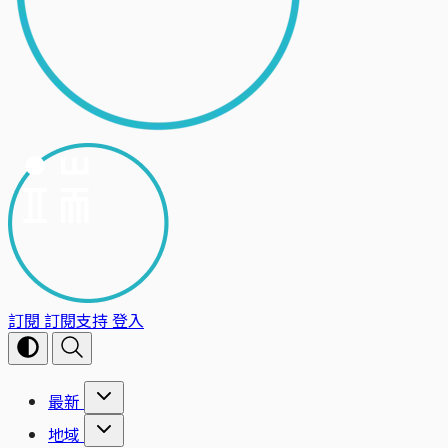
訂閱
訂閱支持
登入
最新
地域