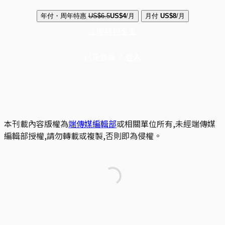
年付・周年特惠
US$6.5
US$4
/月
月付
US$8
/月
立即解鎖全文
已是會員？
登入
本刊載內容版權為
端傳媒編輯部
或相關單位所有,未經端傳媒
編輯部授權,請勿轉載或複製,否則即為侵權。