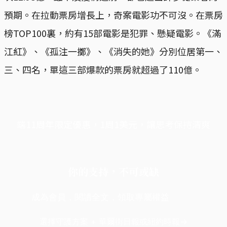
預期。在拉動票房增長上，奇案電影功不可沒。在票房
榜TOP100裏，約有15部電影是犯罪、懸疑電影。《滿
江紅》、《孤注一擲》、《消失的她》分別位居第一、
三、四名，單這三部爆款的票房就超過了110億。
端11周年限定優惠，1周1美元，讓思考保持清爽
你的支持，不可或缺
成為會員，閱讀全文，領取專屬權益
選擇守護方案 + 華爾街日報或紐約時報