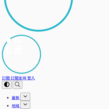
訂閱
訂閱支持
登入
最新
地域