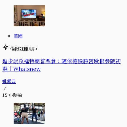
美國
僅限註冊用戶
進步派攻進特朗普票倉：薩依德險勝密歇根參院初
選｜Whatsnew
姚拏云
15 小時前