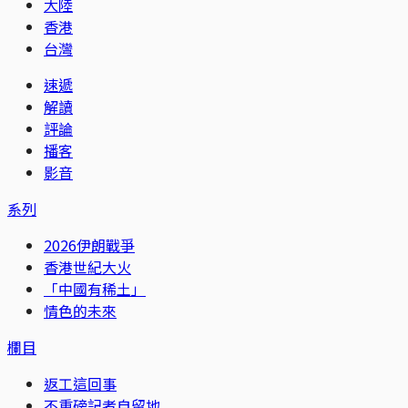
大陸
香港
台灣
速遞
解讀
評論
播客
影音
系列
2026伊朗戰爭
香港世紀大火
「中國有稀土」
情色的未來
欄目
返工這回事
不重磅記者自留地