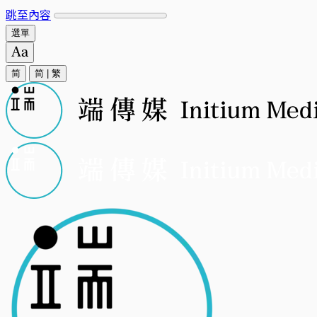
跳至內容
選單
简
简
|
繁