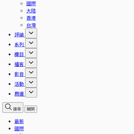
國際
大陸
香港
台灣
評論
系列
欄目
播客
影音
活動
周邊
搜尋
關閉
最新
國際