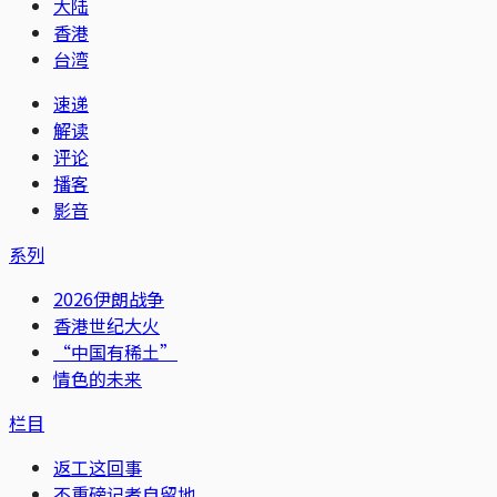
大陆
香港
台湾
速递
解读
评论
播客
影音
系列
2026伊朗战争
香港世纪大火
“中国有稀土”
情色的未来
栏目
返工这回事
不重磅记者自留地