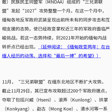
敢）民族民主同盟军（MNDAA）组成的“三兄弟联
盟”发起“1027”攻势整整一个月。在这一个月中，
缅甸各地反军政府武装呈现出前所未有的同步攻击和互
相支援的态势。使已经政变掌权近三年的军政府面临严
峻挑战。若这一态势持续，则2021年开始的缅甸内战
转折点已经出现。
（延伸阅读：《缅甸政变两年：在台
缅人经历的动荡、选择和“最后一搏”的希望》）
11月，“三兄弟联盟”在缅东北地区不断扩大攻势。
截止11月29日，其已宣布攻取超过200个军政府据点，
夺取了包括兴威（Hseni）、滚弄（Kunlong）、拱掌
（Konkyang）、勐古（Mong Koe）、清水河等一系