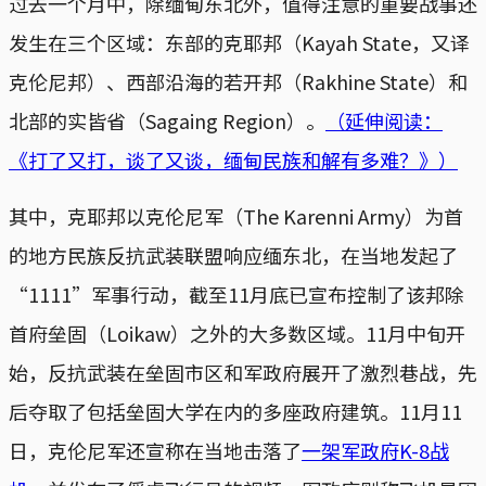
过去一个月中，除缅甸东北外，值得注意的重要战事还
发生在三个区域：东部的克耶邦（Kayah State，又译
克伦尼邦）、西部沿海的若开邦（Rakhine State）和
北部的实皆省（Sagaing Region）。
（延伸阅读：
《打了又打，谈了又谈，缅甸民族和解有多难？》）
其中，克耶邦以克伦尼军（The Karenni Army）为首
的地方民族反抗武装联盟响应缅东北，在当地发起了
“1111”军事行动，截至11月底已宣布控制了该邦除
首府垒固（Loikaw）之外的大多数区域。11月中旬开
始，反抗武装在垒固市区和军政府展开了激烈巷战，先
后夺取了包括垒固大学在内的多座政府建筑。11月11
日，克伦尼军还宣称在当地击落了
一架军政府K-8战