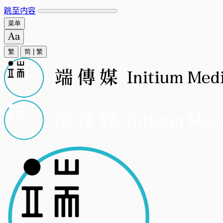
跳至内容
菜单
繁
简
|
繁