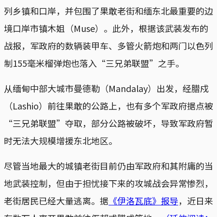
列乡镇和口岸，并包围了果敢老街和缅东北最重要的边
境口岸市镇木姐（Muse）。此外，根据该武装发布的
战报，军政府的数辆装甲车、多管火箭炮和两门以色列
制155毫米榴弹炮也落入“三兄弟联盟”之手。
从缅甸中部大城市曼德勒（Mandalay）出发，经腊戍
（Lashio）前往果敢的公路上，也有多个军政府据点被
“三兄弟联盟”夺取，部分公路被破坏，导致军政府暂
时无法大规模增援东北地区。
尽管当地最大的城镇老街目前仍由军政府和其附庸的当
地武装控制，但由于担忧接下来的攻城战会异常惨烈，
老街居民已经大量逃离。据
《伊洛瓦底》报导
，近日来