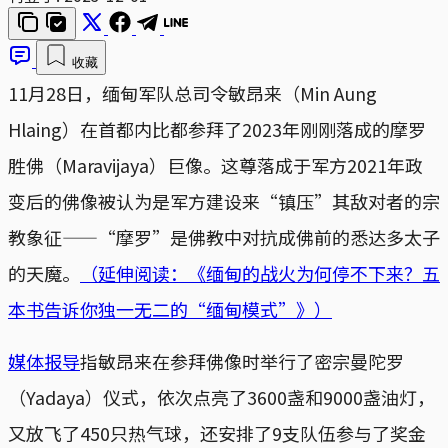
收藏
11月28日，缅甸军队总司令敏昂来（Min Aung
Hlaing）在首都内比都参拜了2023年刚刚落成的摩罗
胜佛（Maravijaya）巨像。这尊落成于军方2021年政
变后的佛像被认为是军方建设来“镇压”其敌对者的宗
教象征——“摩罗”是佛教中对抗成佛前的悉达多太子
的天魔。
（延伸阅读：《缅甸的战火为何停不下来？五
本书告诉你独一无二的“缅甸模式”》）
媒体报导
指敏昂来在参拜佛像时举行了密宗曼陀罗
（Yadaya）仪式，依次点亮了3600盏和9000盏油灯，
又放飞了450只热气球，还安排了9支队伍参与了奖金