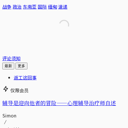
战争
政治
东南亚
国际
缅甸
速递
评论须知
最新
更多
返工这回事
仅限会员
辅导是迎向他者的冒险——心理辅导治疗师自述
Simon