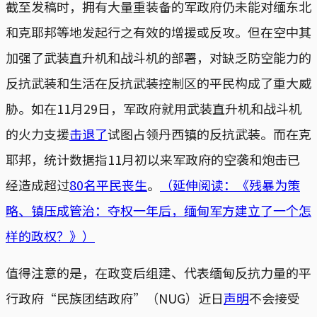
截至发稿时，拥有大量重装备的军政府仍未能对缅东北
和克耶邦等地发起行之有效的增援或反攻。但在空中其
加强了武装直升机和战斗机的部署，对缺乏防空能力的
反抗武装和生活在反抗武装控制区的平民构成了重大威
胁。如在11月29日，军政府就用武装直升机和战斗机
的火力支援
击退了
试图占领丹西镇的反抗武装。而在克
耶邦，统计数据指11月初以来军政府的空袭和炮击已
经造成超过
80名平民丧生
。
（延伸阅读：《残暴为策
略、镇压成管治：夺权一年后，缅甸军方建立了一个怎
样的政权？》）
值得注意的是，在政变后组建、代表缅甸反抗力量的平
行政府“民族团结政府”（NUG）近日
声明
不会接受