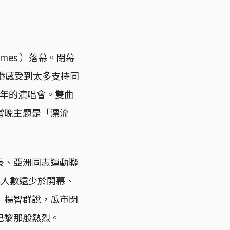
mes ）落幕。閉幕
港感受到太多支持同
週年的演唱會。雙曲
當晚主題是「漂流
長、亞洲同志運動聯
幕參與人數遠少於開幕、
」楊智群說，瓜市閉
巴黎那般熱烈。