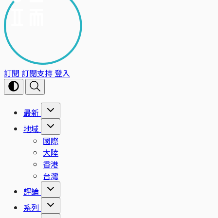
訂閱
訂閱支持
登入
最新
地域
國際
大陸
香港
台灣
評論
系列