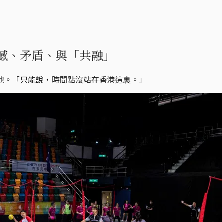
憾、矛盾、與「共融」
地。「只能說，時間點沒站在香港這裏。」