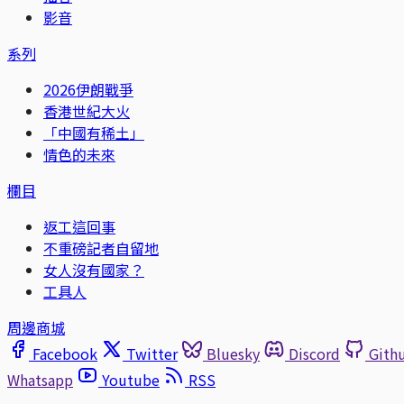
影音
系列
2026伊朗戰爭
香港世紀大火
「中國有稀土」
情色的未來
欄目
返工這回事
不重磅記者自留地
女人沒有國家？
工具人
周邊商城
Facebook
Twitter
Bluesky
Discord
Gith
Whatsapp
Youtube
RSS