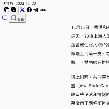
刊登於:
2023-11-22
收藏
11月11日，香港和
這天，70後上海
運會或性/別小眾
線是上海第一支、
瓶」，雙曲線在推
與此同時，共同帶
盟（Asia Prid
略有些冷清和遺憾
幕徵用了兩條街道