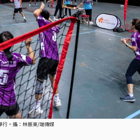
館舉行。攝：林振東/端傳媒