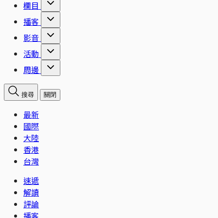
欄目
播客
影音
活動
周邊
搜尋
關閉
最新
國際
大陸
香港
台灣
速遞
解讀
評論
播客