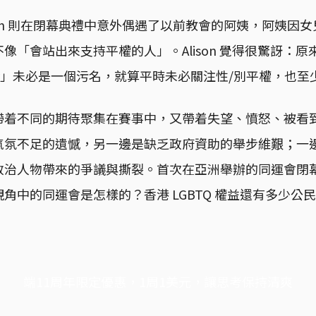
lison 則在閉幕典禮中意外偶遇了以前教會的阿姨，阿姨因
像「會站出來支持平權的人」。Alison 覺得很驚訝：
y」未必是一個污名，就算平時未必關注性/別平權，也至
帶着不同的期待聚集在賽事中，又帶着失望、憤怒、被看
氣氛不足的遺憾，另一邊是缺乏政府資助的舉步維艱；一
政治人物帶來的爭議與撕裂。首次在亞洲舉辦的同運會閉
角中的同運會是怎樣的？香港 LGBTQ 權益還有多少公
端11周年限定優惠，1周1美元，讓思考保持清爽