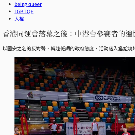
being queer
LGBTQ+
人權
香港同運會落幕之後：中港台參賽者的遺
以國安之名的反對聲、轉趨低調的政府態度，活動落入尷尬境