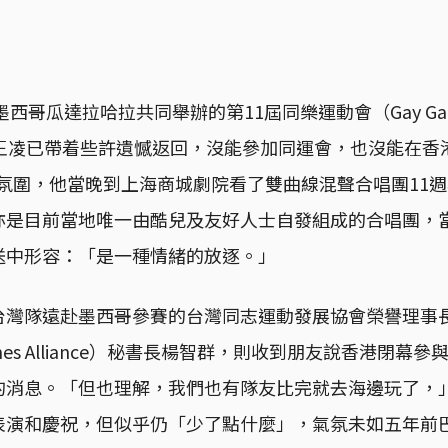
墨西哥瓜達拉哈拉共同舉辦的第11屆同樂運動會（Gay Ga
人王凌已帶着些許遺憾返回，沒能參加同運會，也沒能在香
的氛圍，他當晚到上海商城劇院看了雙曲線混聲合唱團11
亦是目前當地唯一由酷兒及友好人士自發組成的合唱團，
送中形容：「是一種情緒的放逐。」
台灣隊遠赴墨西哥參賽的台灣同志運動發展協會榮譽理事
e Games Alliance）秘書長楊智群，則收到朋友說香港閉
的消息。「但也理解，我們也有隊友比完就去海邊玩了，
表演和慶祝，但似乎仍「少了點什麼」，氣氛未如五年前