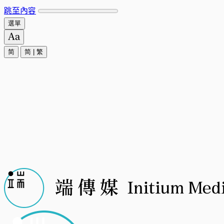
跳至內容
選單
简
简
|
繁